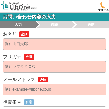
電話する
お問い合わせ内容の入力
入力
確認
送信
お名前
必須
フリガナ
必須
メールアドレス
必須
携帯番号
任意