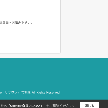
認画面へお進み下さい。
bOne（リブワン） 市川店 All Rights Reserved.
当社の
をご確認ください。
閉じる
「Cookieの取扱いについて」