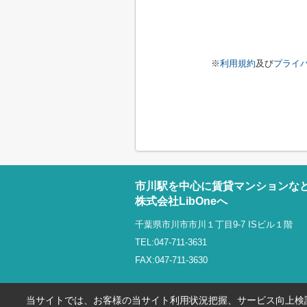
※
利用規約
及び
プライ
市川駅を中心に賃貸マンションな
株式会社LibOneへ
千葉県市川市市川１丁目9-7 ISビル１階
TEL:047-711-3631
FAX:047-711-3630
当サイトでは、お客様の当サイト利用状況把握、サービス向上検討