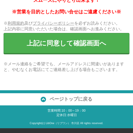
スムーズにやりとり出来ます！
※営業を目的としたお問い合せはご遠慮ください※
※
利用規約
及び
プライバシーポリシー
を必ずお読みください。
上記内容に同意いただいた場合は、確認画面へお進みください。
上記に同意して確認画面へ
※メール連絡をご希望でも、メールアドレスに間違いがあります
と、やむなくお電話にてご連絡差し上げる場合もございます。
ページトップに戻る
営業時間:10：00～19：00
定休日:水曜日
Copyright(c) LibOne（リブワン） 市川店 All rights reserved.