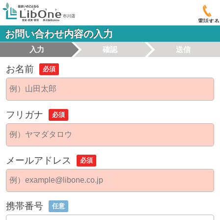
電話する
お問い合わせ内容の入力
入力
確認
送信
お名前
必須
フリガナ
必須
メールアドレス
必須
携帯番号
任意