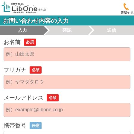
電話する
お問い合わせ内容の入力
入力
確認
送信
お名前
必須
フリガナ
必須
メールアドレス
必須
携帯番号
任意