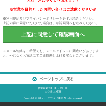
スムーズにやりとり出来ます！
※営業を目的としたお問い合せはご遠慮ください※
※
利用規約
及び
プライバシーポリシー
を必ずお読みください。
上記内容に同意いただいた場合は、確認画面へお進みください。
上記に同意して確認画面へ
※メール連絡をご希望でも、メールアドレスに間違いがあります
と、やむなくお電話にてご連絡差し上げる場合もございます。
ページトップに戻る
営業時間:10：00～19：00
定休日:水曜日
Copyright(c) LibOne（リブワン） 市川店 All rights reserved.