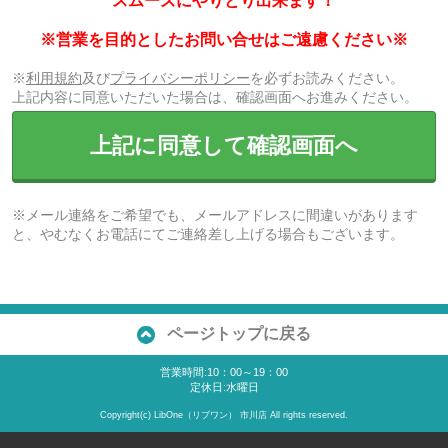
スムーズにやりとり出来ます！
※営業を目的としたお問い合せはご遠慮ください※
※
利用規約
及び
プライバシーポリシー
を必ずお読みください。
上記内容に同意いただいた場合は、確認画面へお進みください。
上記に同意して確認画面へ
※メール連絡をご希望でも、メールアドレスに間違いがあります
と、やむなくお電話にてご連絡差し上げる場合もございます。
ページトップに戻る
営業時間:10：00～19：00
定休日:水曜日
Copyright(c) LibOne（リブワン） 市川店 All rights reserved.