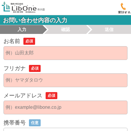
電話する
お問い合わせ内容の入力
入力
確認
送信
お名前
必須
フリガナ
必須
メールアドレス
必須
携帯番号
任意