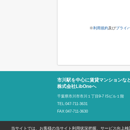
※
利用規約
及び
プライ
市川駅を中心に賃貸マンションな
株式会社LibOneへ
千葉県市川市市川１丁目9-7 ISビル１階
TEL:047-711-3631
FAX:047-711-3630
当サイトでは、お客様の当サイト利用状況把握、サービス向上検討