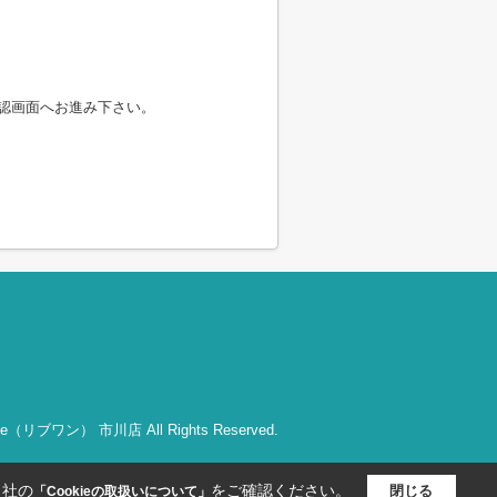
認画面へお進み下さい。
bOne（リブワン） 市川店 All Rights Reserved.
当社の
をご確認ください。
閉じる
「Cookieの取扱いについて」