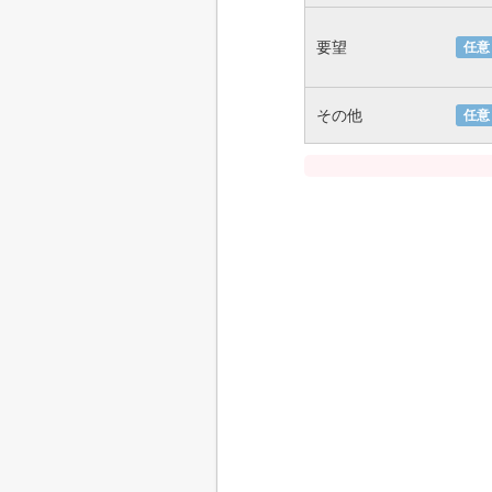
要望
任意
その他
任意