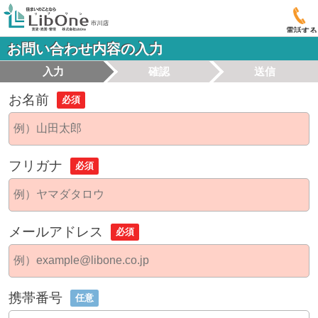
電話する
お問い合わせ内容の入力
入力
確認
送信
お名前
必須
フリガナ
必須
メールアドレス
必須
携帯番号
任意