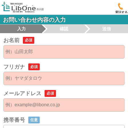
電話する
お問い合わせ内容の入力
入力
確認
送信
お名前
必須
フリガナ
必須
メールアドレス
必須
携帯番号
任意