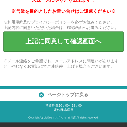
スムーズにやりとり出来ます！
※営業を目的としたお問い合せはご遠慮ください※
※
利用規約
及び
プライバシーポリシー
を必ずお読みください。
上記内容に同意いただいた場合は、確認画面へお進みください。
上記に同意して確認画面へ
※メール連絡をご希望でも、メールアドレスに間違いがあります
と、やむなくお電話にてご連絡差し上げる場合もございます。
ページトップに戻る
営業時間:10：00～19：00
定休日:水曜日
Copyright(c) LibOne（リブワン） 市川店 All rights reserved.