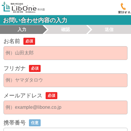
電話する
お問い合わせ内容の入力
入力
確認
送信
お名前
必須
フリガナ
必須
メールアドレス
必須
携帯番号
任意