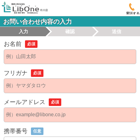
電話する
お問い合わせ内容の入力
入力
確認
送信
お名前
必須
フリガナ
必須
メールアドレス
必須
携帯番号
任意