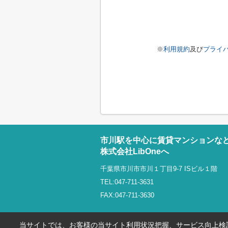
※
利用規約
及び
プライ
市川駅を中心に賃貸マンションな
株式会社LibOneへ
千葉県市川市市川１丁目9-7 ISビル１階
TEL:047-711-3631
FAX:047-711-3630
当サイトでは、お客様の当サイト利用状況把握、サービス向上検討