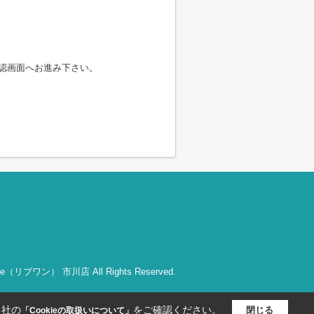
認画面へお進み下さい。
bOne（リブワン） 市川店 All Rights Reserved.
当社の
をご確認ください。
閉じる
「Cookieの取扱いについて」