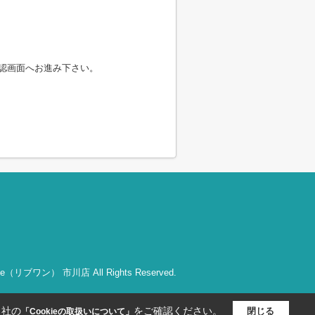
認画面へお進み下さい。
bOne（リブワン） 市川店 All Rights Reserved.
当社の
をご確認ください。
閉じる
「Cookieの取扱いについて」