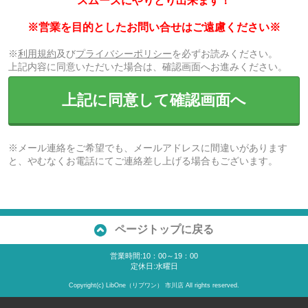
スムーズにやりとり出来ます！
※営業を目的としたお問い合せはご遠慮ください※
※
利用規約
及び
プライバシーポリシー
を必ずお読みください。
上記内容に同意いただいた場合は、確認画面へお進みください。
上記に同意して確認画面へ
※メール連絡をご希望でも、メールアドレスに間違いがあります
と、やむなくお電話にてご連絡差し上げる場合もございます。
ページトップに戻る
営業時間:10：00～19：00
定休日:水曜日
Copyright(c) LibOne（リブワン） 市川店 All rights reserved.