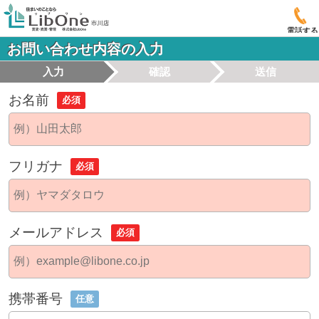
電話する
お問い合わせ内容の入力
入力
確認
送信
お名前
必須
フリガナ
必須
メールアドレス
必須
携帯番号
任意