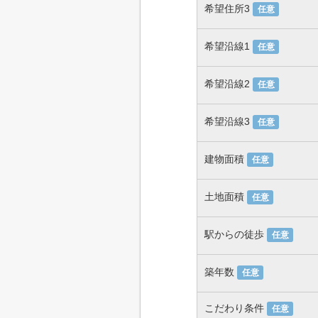
希望住所3
任意
希望沿線1
任意
希望沿線2
任意
希望沿線3
任意
建物面積
任意
土地面積
任意
駅からの徒歩
任意
築年数
任意
こだわり条件
任意