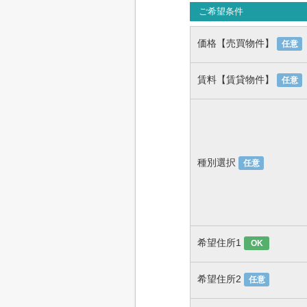
ご希望条件
価格【売買物件】
任意
賃料【賃貸物件】
任意
種別選択
任意
希望住所1
OK
希望住所2
任意