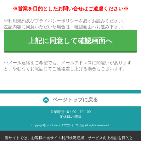
※営業を目的としたお問い合せはご遠慮ください※
※
利用規約
及び
プライバシーポリシー
を必ずお読みください。
左記内容に同意いただいた場合は、確認画面へお進み下さい。
上記に同意して確認画面へ
※メール連絡をご希望でも、メールアドレスに間違いがあります
と、やむなくお電話にてご連絡差し上げる場合もございます。
ページトップに戻る
営業時間:10：00～19：00
定休日:水曜日
Copyright(c) LibOne（リブワン） 市川店 All rights reserved.
当サイトでは、お客様の当サイト利用状況把握、サービス向上検討を目的と