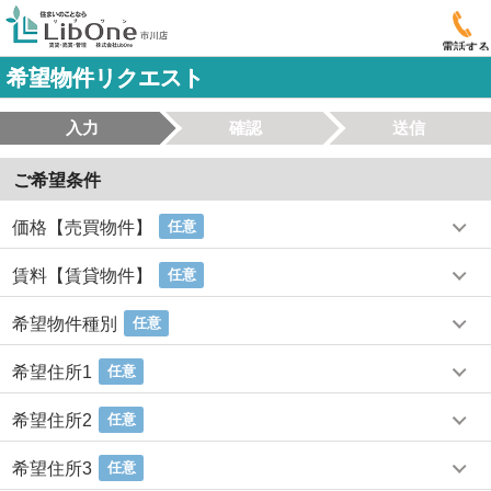
電話する
希望物件リクエスト
入力
確認
送信
ご希望条件
価格【売買物件】
任意
賃料【賃貸物件】
任意
希望物件種別
任意
希望住所1
任意
希望住所2
任意
希望住所3
任意