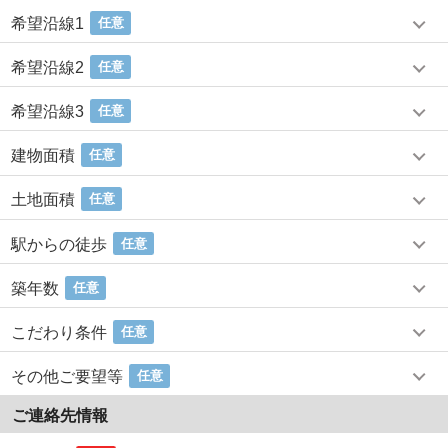
希望沿線1
任意
希望沿線2
任意
希望沿線3
任意
建物面積
任意
土地面積
任意
駅からの徒歩
任意
築年数
任意
こだわり条件
任意
その他ご要望等
任意
ご連絡先情報