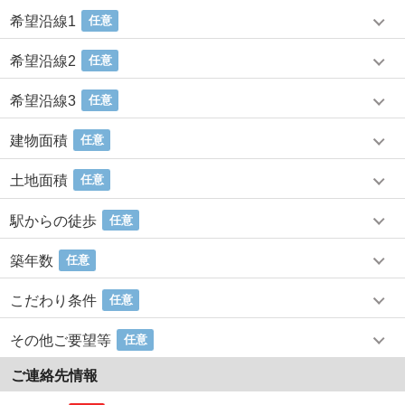
希望沿線1
任意
希望沿線2
任意
希望沿線3
任意
建物面積
任意
土地面積
任意
駅からの徒歩
任意
築年数
任意
こだわり条件
任意
その他ご要望等
任意
ご連絡先情報