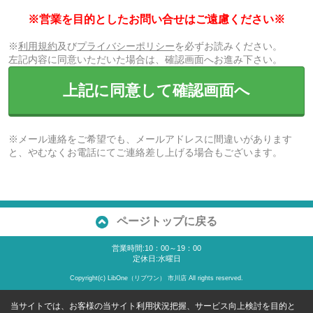
※営業を目的としたお問い合せはご遠慮ください※
※
利用規約
及び
プライバシーポリシー
を必ずお読みください。
左記内容に同意いただいた場合は、確認画面へお進み下さい。
上記に同意して確認画面へ
※メール連絡をご希望でも、メールアドレスに間違いがあります
と、やむなくお電話にてご連絡差し上げる場合もございます。
ページトップに戻る
営業時間:10：00～19：00
定休日:水曜日
Copyright(c) LibOne（リブワン） 市川店 All rights reserved.
当サイトでは、お客様の当サイト利用状況把握、サービス向上検討を目的と