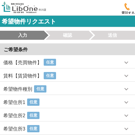
電話する
希望物件リクエスト
入力
確認
送信
ご希望条件
価格【売買物件】
任意
賃料【賃貸物件】
任意
希望物件種別
任意
希望住所1
任意
希望住所2
任意
希望住所3
任意