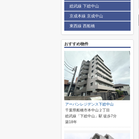
総武線 下総中山
京成本線 京成中山
東西線 西船橋
おすすめ物件
アーバンレジデンス下総中山
千葉県船橋市本中山２丁目
総武線「下総中山」駅 徒歩7分
築18年