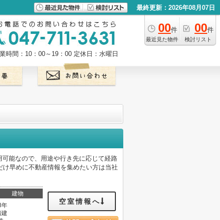
最終更新：2026年08月07日
00
00
件
件
最近見た物件
検討リスト
業時間：10：00～19：00
定休日：水曜日
2駅利用可能なので、用途や行き先に応じて経路
だけ早めに不動産情報を集めたい方は当社
。
建物
空室情報へ
8年
階建