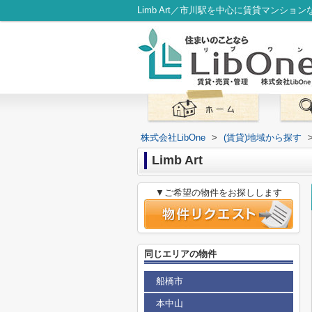
Limb Art／市川駅を中心に賃貸マンショ
株式会社LibOne
>
(賃貸)地域から探す
Limb Art
▼ご希望の物件をお探しします
同じエリアの物件
船橋市
本中山