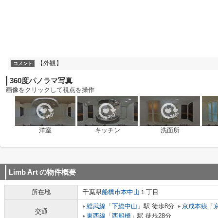
【外観】
コメント
360度パノラマ写真
画像をクリックして視点を操作
洋室
キッチン
洗面所
Limb Art
の物件概要
所在地
千葉県
船橋市
本中山
１丁目
総武線
「
下総中山
」駅 徒歩8分
京成本線
「
交通
東西線
「
西船橋
」駅 徒歩28分