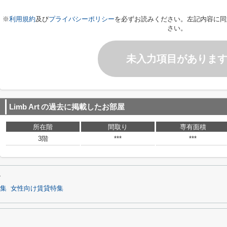
※
利用規約
及び
プライバシーポリシー
を必ずお読みください。左記内容に同
さい。
未入力項目がありま
Limb Art
の過去に掲載したお部屋
所在階
間取り
専有面積
3階
***
***
す
集
女性向け賃貸特集