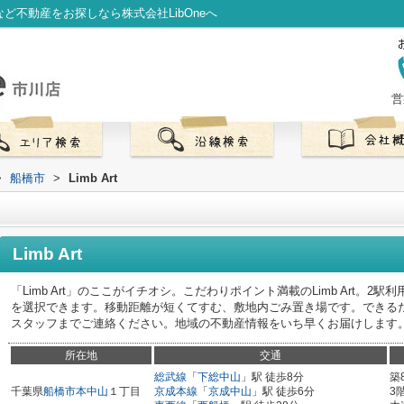
ンなど不動産をお探しなら株式会社LibOneへ
営
>
船橋市
>
Limb Art
Limb Art
「Limb Art」のここがイチオシ。こだわりポイント満載のLimb Art。
を選択できます。移動距離が短くてすむ、敷地内ごみ置き場です。できる
スタッフまでご連絡ください。地域の不動産情報をいち早くお届けします
所在地
交通
総武線
「
下総中山
」駅 徒歩8分
築
千葉県
船橋市
本中山
１丁目
京成本線
「
京成中山
」駅 徒歩6分
3