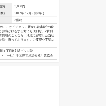
益費
3,000円
年数）
2017年 12月 ( 築8年 )
3階建
Art」のここがイチオシ。駅から徒歩8分の位
くお出かけをする方にも便利な、2駅利
貸情報のことなら、地域に密着した当社
を取り扱っております。ご要望や不明な
。
１丁目9-7 ISビル１階
（一社）千葉県宅地建物取引業協会