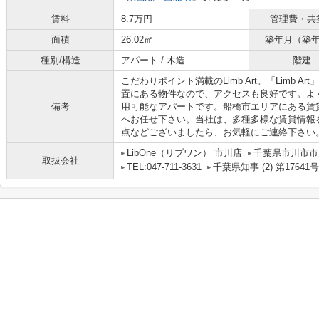
賃料
8.7万円
管理費・共
面積
26.02㎡
築年月（築
種別/構造
アパート / 木造
階建
こだわりポイント満載のLimb Art。「Limb 
置にある物件なので、アクセスも良好です。よ
備考
用可能なアパートです。船橋市エリアにある賃
へお任せ下さい。当社は、多種多様な賃貸情報
点などございましたら、お気軽にご連絡下さい
LibOne（リブワン） 市川店
千葉県市川市市川
取扱会社
TEL:047-711-3631
千葉県知事 (2) 第17641号