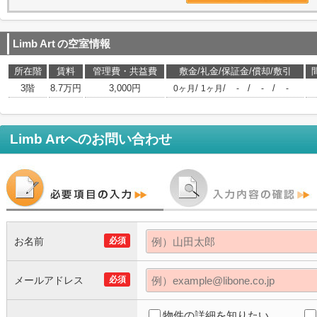
Limb Art
の空室情報
所在階
賃料
管理費・共益費
敷金/礼金/保証金/償却/敷引
3階
8.7万円
3,000円
/
/
/
/
0ヶ月
1ヶ月
-
-
-
Limb Art
へのお問い合わせ
お名前
必須
メールアドレス
必須
物件の詳細を知りたい