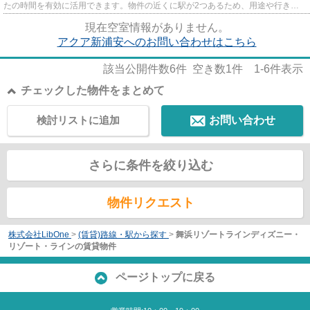
たの時間を有効に活用できます。物件の近くに駅が2つあるため、用途や行き先
によって経路を選べます。陽...
現在空室情報がありません。
アクア新浦安へのお問い合わせはこちら
該当公開件数
6
件 空き数
1
件
1-6
件表示
チェックした物件をまとめて
検討リストに追加
お問い合わせ
さらに条件を絞り込む
物件リクエスト
株式会社LibOne
>
(賃貸)路線・駅から探す
>
舞浜リゾートラインディズニー・
リゾート・ラインの賃貸物件
ページトップに戻る