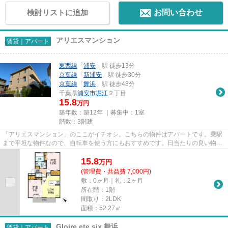
検討リストに追加
お問い合わせ
アリエスマンション
賃貸｜アパート
東西線
「
浦安
」駅 徒歩13分
京葉線
「
新浦安
」駅 徒歩30分
京葉線
「
舞浜
」駅 徒歩48分
千葉県
浦安市
堀江
２丁目
15.8
万円
築年数：築12年 ｜募集中：
1室
階数：3階建
「アリエスマンション」のここがイチオシ。こちらの物件はアパートです。乗駅
まで平坦な物件なので、自転車を使う方にもおすすめです。日当たりの良い物件
です。できるだけ早めに不動...
15.8
万
円
(管理費・共益費 7,000円)
敷：0ヶ月｜礼：2ヶ月
所在階：1階
間取り：2LDK
面積：52.27㎡
Gloire ete six 舞浜
賃貸｜アパート