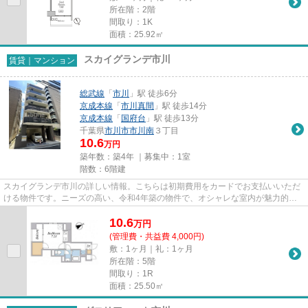
所在階：2階
間取り：1K
面積：25.92㎡
スカイグランデ市川
賃貸｜マンション
総武線
「
市川
」駅 徒歩6分
京成本線
「
市川真間
」駅 徒歩14分
京成本線
「
国府台
」駅 徒歩13分
千葉県
市川市
市川南
３丁目
10.6
万円
築年数：築4年 ｜募集中：
1室
階数：6階建
スカイグランデ市川の詳しい情報。こちらは初期費用をカードでお支払いいただ
ける物件です。ニーズの高い、令和4年築の物件で、オシャレな室内が魅力的。
利便性の高い徒歩6分の物件で...
10.6
万
円
(管理費・共益費 4,000円)
敷：1ヶ月｜礼：1ヶ月
所在階：5階
間取り：1R
面積：25.50㎡