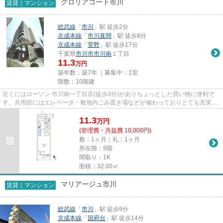
グロリアコート市川
賃貸｜マンション
総武線
「
市川
」駅 徒歩2分
京成本線
「
市川真間
」駅 徒歩8分
京成本線
「
菅野
」駅 徒歩17分
千葉県
市川市
市川南
１丁目
11.3
万円
築年数：築7年 ｜募集中：
1室
階数：10階建
近くにはローソン 市川南一丁目店(徒歩3分)がありちょっとした買い物に便利で
す。共用部にはエレベータ・敷地内ごみ置き場などが備わっておりとても充実し
ています。素敵な景色が堪能...
11.3
万
円
(管理費・共益費 10,000円)
敷：1ヶ月｜礼：1ヶ月
所在階：9階
間取り：1K
面積：32.00㎡
マリアージュ市川
賃貸｜マンション
総武線
「
市川
」駅 徒歩9分
京成本線
「
国府台
」駅 徒歩14分