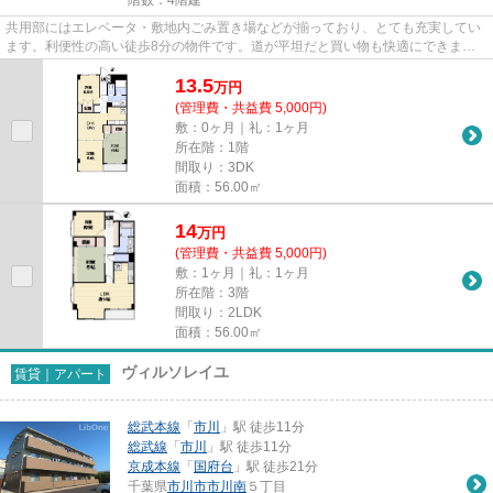
共用部にはエレベータ・敷地内ごみ置き場などが揃っており、とても充実してい
ます。利便性の高い徒歩8分の物件です。道が平坦だと買い物も快適にできます
ね。こちらの物件では初期費用...
13.5
万
円
(管理費・共益費 5,000円)
敷：0ヶ月｜礼：1ヶ月
所在階：1階
間取り：3DK
面積：56.00㎡
14
万
円
(管理費・共益費 5,000円)
敷：1ヶ月｜礼：1ヶ月
所在階：3階
間取り：2LDK
面積：56.00㎡
ヴィルソレイユ
賃貸｜アパート
総武本線
「
市川
」駅 徒歩11分
総武線
「
市川
」駅 徒歩11分
京成本線
「
国府台
」駅 徒歩21分
千葉県
市川市
市川南
５丁目