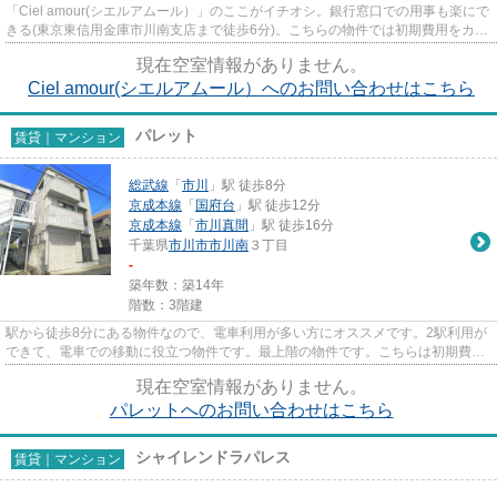
「Ciel amour(シエルアムール）」のここがイチオシ。銀行窓口での用事も楽にで
きる(東京東信用金庫市川南支店まで徒歩6分)。こちらの物件では初期費用をカー
ドでお支払いいただけます...
現在空室情報がありません。
Ciel amour(シエルアムール）へのお問い合わせはこちら
パレット
賃貸｜マンション
総武線
「
市川
」駅 徒歩8分
京成本線
「
国府台
」駅 徒歩12分
京成本線
「
市川真間
」駅 徒歩16分
千葉県
市川市
市川南
３丁目
-
築年数：築14年
階数：3階建
駅から徒歩8分にある物件なので、電車利用が多い方にオススメです。2駅利用が
できて、電車での移動に役立つ物件です。最上階の物件です。こちらは初期費用
をカードでお支払いいただけ...
現在空室情報がありません。
パレットへのお問い合わせはこちら
シャイレンドラパレス
賃貸｜マンション