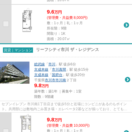
9.6
万
円
(管理費・共益費 8,000円)
敷：1ヶ月｜礼：1ヶ月
所在階：9階
間取り：1K
面積：20.07㎡
リーフシティ市川 ザ・レジデンス
賃貸｜マンション
総武線
「
市川
」駅 徒歩6分
京成本線
「
市川真間
」駅 徒歩15分
京成本線
「
国府台
」駅 徒歩20分
千葉県
市川市
市川南
２丁目
9.8
万円
築年数：築1年 ｜募集中：
1室
階数：9階建
セブンイレブン 市川南1丁目店まで徒歩5分と近場にコンビニがあるのもポイン
ト。共用部には敷地内ごみ置き場・エレベータ2基などが揃っており、とても充
実しています。2駅利用可能な物...
9.8
万
円
(管理費・共益費 10,000円)
敷：1ヶ月｜礼：1ヶ月