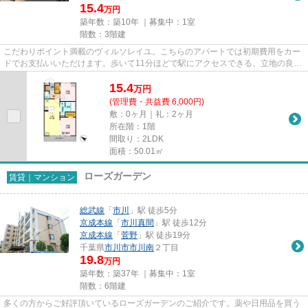
15.4
万円
築年数：築10年 ｜募集中：
1室
階数：3階建
こだわりポイント満載のヴィルソレイユ。こちらのアパートでは初期費用をカー
ドでお支払いいただけます。歩いて11分ほどで駅にアクセスできる、立地の良さ
も魅力の物件です。2駅利用が...
15.4
万
円
(管理費・共益費 6,000円)
敷：0ヶ月｜礼：2ヶ月
所在階：1階
間取り：2LDK
面積：50.01㎡
ローズガーデン
賃貸｜マンション
総武線
「
市川
」駅 徒歩5分
京成本線
「
市川真間
」駅 徒歩12分
京成本線
「
菅野
」駅 徒歩19分
千葉県
市川市
市川南
２丁目
19.8
万円
築年数：築37年 ｜募集中：
1室
階数：6階建
多くの方からご好評頂いているローズガーデンのご紹介です。薬や日用品を買う