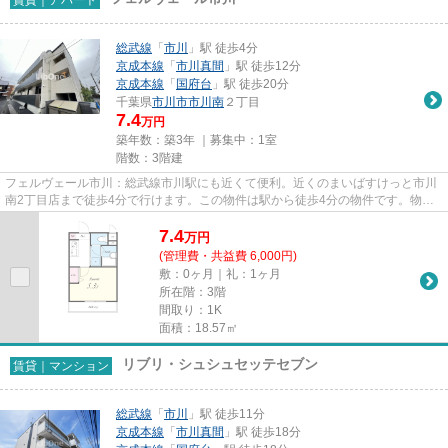
総武線
「
市川
」駅 徒歩4分
京成本線
「
市川真間
」駅 徒歩12分
京成本線
「
国府台
」駅 徒歩20分
千葉県
市川市
市川南
２丁目
7.4
万円
築年数：築3年 ｜募集中：
1室
階数：3階建
フェルヴェール市川：総武線市川駅にも近くて便利。近くのまいばすけっと市川
南2丁目店まで徒歩4分で行けます。この物件は駅から徒歩4分の物件です。物件
の周辺に2駅あるので移動範囲...
7.4
万
円
(管理費・共益費 6,000円)
敷：0ヶ月｜礼：1ヶ月
所在階：3階
間取り：1K
面積：18.57㎡
リブリ・シュシュセッテセブン
賃貸｜マンション
総武線
「
市川
」駅 徒歩11分
京成本線
「
市川真間
」駅 徒歩18分