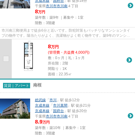
京成本線
「
国府台
」駅 徒歩18分
千葉県
市川市
市川南
４丁目
8
万円
築年数：築9年 ｜募集中：
1室
階数：3階建
市川南三郵便局まで徒歩6分と近いです。防犯対策もバッチリなマンションタイ
プの物件です。陽当たりがよく、洗濯物がよく乾く物件です。築9年のマンショ
ン。市川市エリアと総武線市川...
8
万
円
(管理費・共益費 4,000円)
敷：0ヶ月｜礼：1ヶ月
所在階：2階
間取り：1K
面積：22.35㎡
南桜
賃貸｜アパート
総武線
「
市川
」駅 徒歩12分
京成本線
「
市川真間
」駅 徒歩21分
京成本線
「
国府台
」駅 徒歩20分
千葉県
市川市
市川南
４丁目
8.9
万円
築年数：築10年 ｜募集中：
1室
階数：3階建