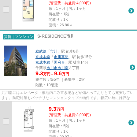
(管理費・共益費 4,000円)
敷：1ヶ月｜礼：1ヶ月
所在階：1階
間取り：1K
面積：26.86㎡
S-RESIDENCE市川
賃貸｜マンション
総武線
「
市川
」駅 徒歩6分
京成本線
「
市川真間
」駅 徒歩15分
京成本線
「
国府台
」駅 徒歩14分
千葉県
市川市
市川南
３丁目
9.3
9.6
万円～
万円
築年数：築5年 ｜募集中：
2室
階数：10階建
共用部にはエレベータ・敷地内ごみ置き場などが備わっておりとても充実してい
ます。防犯対策もバッチリなマンションタイプの物件です。幅広い層に好評な、
駅から徒歩6分に立地する物件...
9.3
万
円
(管理費・共益費 8,000円)
敷：1ヶ月｜礼：1ヶ月
所在階：5階
間取り：1K
面積：20.07㎡