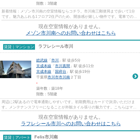
階数：3階建
新着情報：メゾン市川南の空室情報ならコチラ。市川南三郵便局まで歩いて1分
です。魅力あふれる1フロア2住戸のため、開放感が嬉しい物件です。電車でのア
クセスを快適なものにする、2...
現在空室情報がありません。
メゾン市川南へのお問い合わせはこちら
ラフレシール市川
賃貸｜マンション
総武線
「
市川
」駅 徒歩5分
京成本線
「
市川真間
」駅 徒歩11分
京成本線
「
国府台
」駅 徒歩19分
千葉県
市川市
市川南
２丁目
-
築年数：築18年
階数：5階建
周辺に2駅あるので電車通勤しやすいです。初期費用はカードで決済いただけま
す。メンテナンスフリーになることが外観タイル張りの魅力です。こちらはマン
ションタイプになります。市川...
現在空室情報がありません。
ラフレシール市川へのお問い合わせはこちら
Felis市川南
賃貸｜アパート