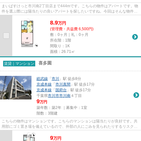
まいばすけっと市川南2丁目店まで444mです。こちらの物件はアパートです。物
件を選ぶ際には陽当たりの良いアパートを探したいですね。今回はそんな物件を
ご用意致しました。初期費用を...
8.9
万
円
(管理費・共益費 6,500円)
敷：0ヶ月｜礼：0ヶ月
所在階：1階
間取り：1K
面積：26.71㎡
喜多園
賃貸｜マンション
総武線
「
市川
」駅 徒歩8分
京成本線
「
市川真間
」駅 徒歩17分
京成本線
「
国府台
」駅 徒歩17分
千葉県
市川市
市川南
４丁目
9
万円
築年数：築2年 ｜募集中：
1室
階数：3階建
こちらの物件はマンションです。こちらのマンションは陽当たりが良好です。共
用部にゴミ置き場を備えているので、外部の人にごみを見られたりするリスクを
減らせます。この物件は内観...
9
万
円