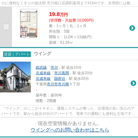
のに便利なくすりの福太郎 市川南口店調剤薬局まで416mです。共用部には敷地
内ごみ置き場・エレベータなど...
19.8
万
円
(管理費・共益費 10,000円)
敷：1ヶ月｜礼：1ヶ月
所在階：5階
間取り：1LDK＋1S(納戸)
面積：61.28㎡
ウイング
賃貸｜アパート
総武線
「
市川
」駅 徒歩10分
京成本線
「
市川真間
」駅 徒歩20分
京成本線
「
国府台
」駅 徒歩20分
千葉県
市川市
市川南
５丁目
-
築年数：築30年
階数：2階建
「ウイング」のここがイチオシ。通風システムが整った、住環境の良い安心のア
パートです。駅から徒歩10分のアパートで、電車での通勤にも便利な立地です。
場所が平坦なのは、ランニン...
現在空室情報がありません。
ウイングへのお問い合わせはこちら