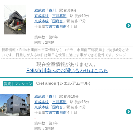
総武線
「
市川
」駅 徒歩9分
京成本線
「
市川真間
」駅 徒歩19分
京成本線
「
国府台
」駅 徒歩17分
千葉県
市川市
市川南
４丁目
-
築年数：築8年
階数：2階建
新着情報：Felis市川南の空室情報ならコチラ。市川南三郵便局まで徒歩6分と近
いです。日差しが入る物件は毎日を快適に過ごす事ができる物件です。クレジッ
トカードで初期費用がお支払...
現在空室情報がありません。
Felis市川南へのお問い合わせはこちら
Ciel amour(シエルアムール）
賃貸｜マンション
総武線
「
市川
」駅 徒歩10分
京成本線
「
市川真間
」駅 徒歩18分
京成本線
「
国府台
」駅 徒歩15分
千葉県
市川市
市川南
４丁目
-
築年数：築1年
階数：3階建