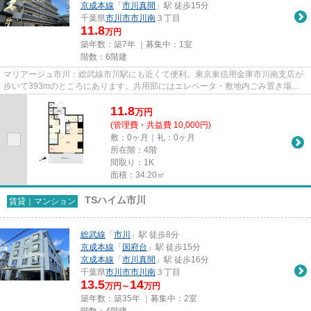
京成本線
「
市川真間
」駅 徒歩15分
千葉県
市川市
市川南
３丁目
11.8
万円
築年数：築7年 ｜募集中：
1室
階数：6階建
マリアージュ市川：総武線市川駅にも近くて便利。東京東信用金庫市川南支店が
歩いて393mのところにあります。共用部にはエレベータ・敷地内ごみ置き場な
どが揃っております。マンショ...
11.8
万
円
(管理費・共益費 10,000円)
敷：0ヶ月｜礼：0ヶ月
所在階：4階
間取り：1K
面積：34.20㎡
TSハイム市川
賃貸｜マンション
総武線
「
市川
」駅 徒歩8分
京成本線
「
国府台
」駅 徒歩15分
京成本線
「
市川真間
」駅 徒歩16分
千葉県
市川市
市川南
３丁目
13.5
14
万円～
万円
築年数：築35年 ｜募集中：
2室
階数：4階建