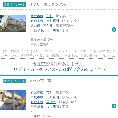
リブリ・ガラクシアス
賃貸｜アパート
総武本線
「
市川
」駅 徒歩11分
京成本線
「
市川真間
」駅 徒歩19分
総武線
「
本八幡
」駅 徒歩36分
千葉県
市川市
市川南
４丁目
-
築年数：築12年
階数：2階建
ぜひ一度見ていただきたい、「リブリ・ガラクシアス」です。こちらの物件はア
パートです。道が平坦だと買い物も快適にできますね。周囲の建物が少ないリバ
ーサイドで、見渡しの良い景...
現在空室情報がありません。
リブリ・ガラクシアスへのお問い合わせはこちら
メゾン市川南
賃貸｜アパート
総武本線
「
市川
」駅 徒歩5分
京成本線
「
市川真間
」駅 徒歩14分
京成本線
「
国府台
」駅 徒歩15分
千葉県
市川市
市川南
１丁目
-
築年数：築3年