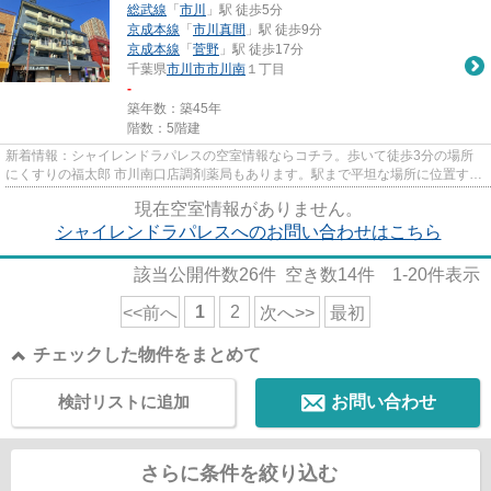
総武線
「
市川
」駅 徒歩5分
京成本線
「
市川真間
」駅 徒歩9分
京成本線
「
菅野
」駅 徒歩17分
千葉県
市川市
市川南
１丁目
-
築年数：築45年
階数：5階建
新着情報：シャイレンドラパレスの空室情報ならコチラ。歩いて徒歩3分の場所
にくすりの福太郎 市川南口店調剤薬局もあります。駅まで平坦な場所に位置する
物件で、自転車をよく使う方...
現在空室情報がありません。
シャイレンドラパレスへのお問い合わせはこちら
該当公開件数
26
件 空き数
14
件
1-20
件表示
1
2
<<前へ
次へ>>
最初
チェックした物件をまとめて
検討リストに追加
お問い合わせ
さらに条件を絞り込む