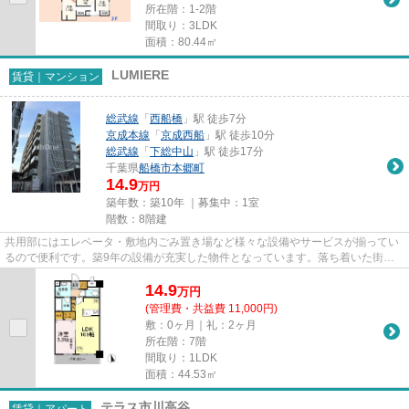
所在階：1-2階
間取り：3LDK
面積：80.44㎡
LUMIERE
賃貸｜マンション
総武線
「
西船橋
」駅 徒歩7分
京成本線
「
京成西船
」駅 徒歩10分
総武線
「
下総中山
」駅 徒歩17分
千葉県
船橋市
本郷町
14.9
万円
築年数：築10年 ｜募集中：
1室
階数：8階建
共用部にはエレベータ・敷地内ごみ置き場など様々な設備やサービスが揃ってい
るので便利です。築9年の設備が充実した物件となっています。落ち着いた街並
みにフィットする外観タイルの...
14.9
万
円
(管理費・共益費 11,000円)
敷：0ヶ月｜礼：2ヶ月
所在階：7階
間取り：1LDK
面積：44.53㎡
テラス市川高谷
賃貸｜アパート