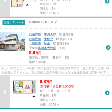
所在階：3階
間取り：1K
面積：26.02㎡
GRAND SOLEILⅥ
賃貸｜アパート
武蔵野線
「
市川大野
」駅 徒歩3分
武蔵野線
「
東松戸
」駅 徒歩27分
北総鉄道
「
秋山
」駅 徒歩32分
千葉県
市川市
大野町
３丁目
8.8
万円
築年数：築5年 ｜募集中：
1室
階数：3階建
新しいのでこだわりの多い方にもおすすめの築浅物件です。道が平坦だと買い物
も快適にできますね。常に新鮮な空気を取り入れられる通風良好な間取りのアパ
ート。初期費用はカードで決...
8.8
万
円
(管理費・共益費 6,000円)
敷：0ヶ月｜礼：2ヶ月
所在階：1階
間取り：1K
面積：26.52㎡