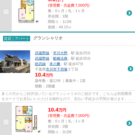
(管理費・共益費 7,000円)
敷：0ヶ月｜礼：1ヶ月
所在階：1階
間取り：1LDK
面積：49.15㎡
グランシャリオ
賃貸｜アパート
武蔵野線
「
市川大野
」駅 徒歩25分
武蔵野線
「
船橋法典
」駅 徒歩35分
総武線
「
本八幡
」駅 徒歩47分
千葉県
市川市
下貝塚
２丁目
10.4
万円
築年数：築12年 ｜募集中：
1室
階数：2階建
多くの方からご好評頂いているグランシャリオのご紹介です。こちらは初期費用
をカードでお支払いいただける物件なので、支払い手続きの手間が省けます。陽
当りの良い明るい環境が魅力...
10.4
万
円
(管理費・共益費 7,000円)
敷：0ヶ月｜礼：1ヶ月
所在階：2階
間取り：2LDK