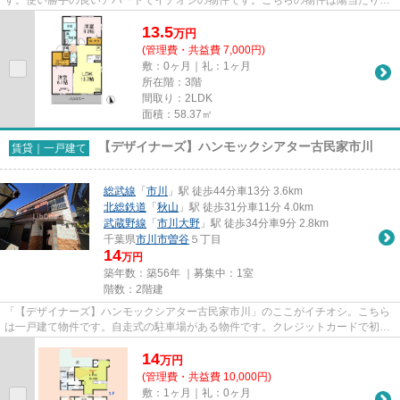
良好です。当社スタッフが地域...
13.5
万
円
(管理費・共益費 7,000円)
敷：0ヶ月｜礼：1ヶ月
所在階：3階
間取り：2LDK
面積：58.37㎡
【デザイナーズ】ハンモックシアター古民家市川
賃貸｜一戸建て
総武線
「
市川
」駅 徒歩44分車13分 3.6km
北総鉄道
「
秋山
」駅 徒歩31分車11分 4.0km
武蔵野線
「
市川大野
」駅 徒歩34分車9分 2.8km
千葉県
市川市
曽谷
５丁目
14
万円
築年数：築56年 ｜募集中：
1室
階数：2階建
「【デザイナーズ】ハンモックシアター古民家市川」のここがイチオシ。こちら
は一戸建て物件です。自走式の駐車場がある物件です。クレジットカードで初期
費用がお支払いいただけるの...
14
万
円
(管理費・共益費 10,000円)
敷：1ヶ月｜礼：0ヶ月