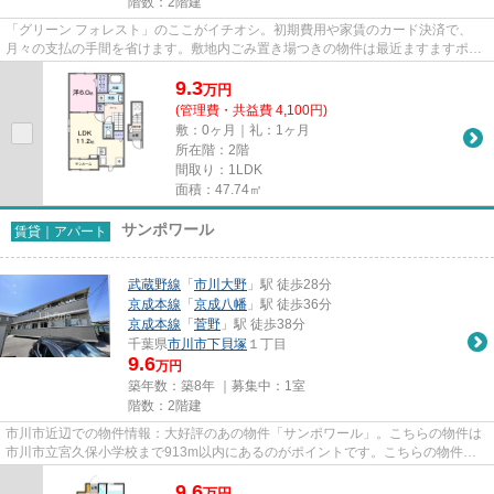
階数：2階建
「グリーン フォレスト」のここがイチオシ。初期費用や家賃のカード決済で、
月々の支払の手間を省けます。敷地内ごみ置き場つきの物件は最近ますますポピ
ュラーになってきています。こ...
9.3
万
円
(管理費・共益費 4,100円)
敷：0ヶ月｜礼：1ヶ月
所在階：2階
間取り：1LDK
面積：47.74㎡
サンポワール
賃貸｜アパート
武蔵野線
「
市川大野
」駅 徒歩28分
京成本線
「
京成八幡
」駅 徒歩36分
京成本線
「
菅野
」駅 徒歩38分
千葉県
市川市
下貝塚
１丁目
9.6
万円
築年数：築8年 ｜募集中：
1室
階数：2階建
市川市近辺での物件情報：大好評のあの物件「サンポワール」。こちらの物件は
市川市立宮久保小学校まで913m以内にあるのがポイントです。こちらの物件は
アパートです。陽当りの良さが...
9.6
万
円