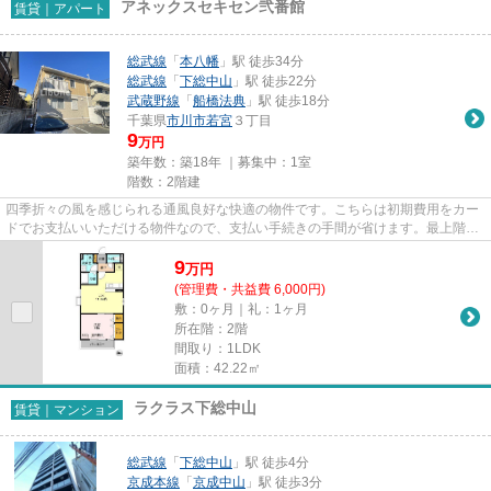
アネックスセキセン弐番館
賃貸｜アパート
総武線
「
本八幡
」駅 徒歩34分
総武線
「
下総中山
」駅 徒歩22分
武蔵野線
「
船橋法典
」駅 徒歩18分
千葉県
市川市
若宮
３丁目
9
万円
築年数：築18年 ｜募集中：
1室
階数：2階建
四季折々の風を感じられる通風良好な快適の物件です。こちらは初期費用をカー
ドでお支払いいただける物件なので、支払い手続きの手間が省けます。最上階の
物件です。車をお持ちの方に...
9
万
円
(管理費・共益費 6,000円)
敷：0ヶ月｜礼：1ヶ月
所在階：2階
間取り：1LDK
面積：42.22㎡
ラクラス下総中山
賃貸｜マンション
総武線
「
下総中山
」駅 徒歩4分
京成本線
「
京成中山
」駅 徒歩3分