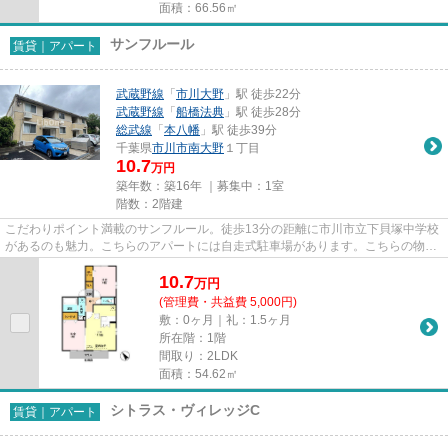
面積：66.56㎡
サンフルール
賃貸｜アパート
武蔵野線
「
市川大野
」駅 徒歩22分
武蔵野線
「
船橋法典
」駅 徒歩28分
総武線
「
本八幡
」駅 徒歩39分
千葉県
市川市
南大野
１丁目
10.7
万円
築年数：築16年 ｜募集中：
1室
階数：2階建
こだわりポイント満載のサンフルール。徒歩13分の距離に市川市立下貝塚中学校
があるのも魅力。こちらのアパートには自走式駐車場があります。こちらの物件
はアパートです。当社スタッ...
10.7
万
円
(管理費・共益費 5,000円)
敷：0ヶ月｜礼：1.5ヶ月
所在階：1階
間取り：2LDK
面積：54.62㎡
シトラス・ヴィレッジC
賃貸｜アパート