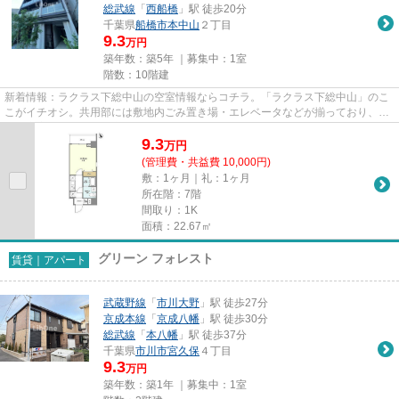
総武線
「
西船橋
」駅 徒歩20分
千葉県
船橋市
本中山
２丁目
9.3
万円
築年数：築5年 ｜募集中：
1室
階数：10階建
新着情報：ラクラス下総中山の空室情報ならコチラ。「ラクラス下総中山」のこ
こがイチオシ。共用部には敷地内ごみ置き場・エレベータなどが揃っており、と
ても充実しています。空気の...
9.3
万
円
(管理費・共益費 10,000円)
敷：1ヶ月｜礼：1ヶ月
所在階：7階
間取り：1K
面積：22.67㎡
グリーン フォレスト
賃貸｜アパート
武蔵野線
「
市川大野
」駅 徒歩27分
京成本線
「
京成八幡
」駅 徒歩30分
総武線
「
本八幡
」駅 徒歩37分
千葉県
市川市
宮久保
４丁目
9.3
万円
築年数：築1年 ｜募集中：
1室