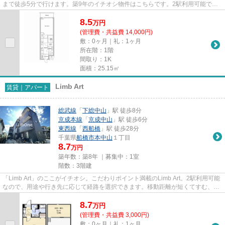
まで徒歩5分で行けます。築9年のイチオシ物件はこちらです。2駅利用可能でア
クセスの良いマンションです。...
8.5
万
円
(管理費・共益費 14,000円)
敷：0ヶ月｜礼：1ヶ月
所在階：1階
間取り：1K
面積：25.15㎡
Limb Art
賃貸｜アパート
総武線
「
下総中山
」駅 徒歩8分
京成本線
「
京成中山
」駅 徒歩6分
東西線
「
西船橋
」駅 徒歩28分
千葉県
船橋市
本中山
１丁目
8.7
万円
築年数：築8年 ｜募集中：
1室
階数：3階建
「Limb Art」のここがイチオシ。こだわりポイント満載のLimb Art。2駅利用可能
なので、用途や行き先に応じて経路を選択できます。移動距離が短くてすむ、敷
地内ごみ置き場です。できる...
8.7
万
円
(管理費・共益費 3,000円)
敷：0ヶ月｜礼：1ヶ月