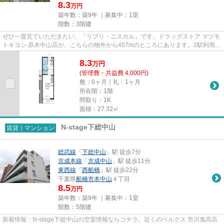
8.3
万円
築年数：築9年 ｜募集中：
1室
階数：3階建
ぜひ一度見ていただきたい、「リブリ・ニスカル」です。ドラッグストア マツモ
トキヨシ 原木中山店が、こちらの物件から457mのところにあります。2駅利用可
能なので、用途や行き先に応...
8.3
万
円
(管理費・共益費 4,000円)
敷：0ヶ月｜礼：1ヶ月
所在階：1階
間取り：1K
面積：27.32㎡
N-stage下総中山
賃貸｜マンション
総武線
「
下総中山
」駅 徒歩7分
京成本線
「
京成中山
」駅 徒歩11分
東西線
「
西船橋
」駅 徒歩22分
千葉県
船橋市
本中山
４丁目
8.5
万円
築年数：築9年 ｜募集中：
1室
階数：5階建
新着情報：N-stage下総中山の空室情報ならコチラ。近くのベルクス 市川鬼高店