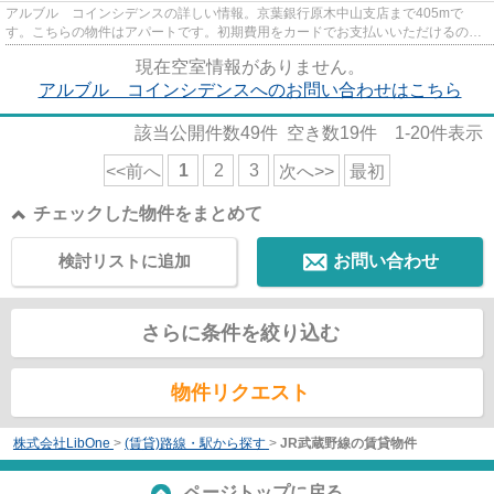
アルブル コインシデンスの詳しい情報。京葉銀行原木中山支店まで405mで
す。こちらの物件はアパートです。初期費用をカードでお支払いいただけるの
で、カードで決済したい方にもおす...
現在空室情報がありません。
アルブル コインシデンスへのお問い合わせはこちら
該当公開件数
49
件 空き数
19
件
1-20
件表示
1
2
3
<<前へ
次へ>>
最初
チェックした物件をまとめて
検討リストに追加
お問い合わせ
さらに条件を絞り込む
物件リクエスト
株式会社LibOne
>
(賃貸)路線・駅から探す
>
JR武蔵野線の賃貸物件
ページトップに戻る