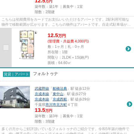
12.5
万円
築年数：築1年 ｜募集中：
1室
階数：2階建
こちらは初期費用をカードでお支払いいただけるアパートです。2駅利用可能な
物件で移動範囲が広がります。こちらの物件はアパートです。自走式駐車場が併
設されたアパートです。当社ス...
12.5
万
円
(管理費・共益費 4,000円)
敷：1ヶ月｜礼：0ヶ月
所在階：1階
間取り：2LDK＋1S(納戸)
面積：64.60㎡
フォルトゥナ
賃貸｜アパート
武蔵野線
「
船橋法典
」駅 徒歩12分
京成本線
「
東中山
」駅 徒歩27分
京成本線
「
京成西船
」駅 徒歩29分
千葉県
市川市
北方町
４丁目
13.5
万円
築年数：築3年 ｜募集中：
1室
階数：3階建
多くの方からご好評頂いているフォルトゥナのご紹介です。令和5年築の物件で
す。使い勝手の良いアパートでイチオシの物件です。こちらの物件は陽当たりが