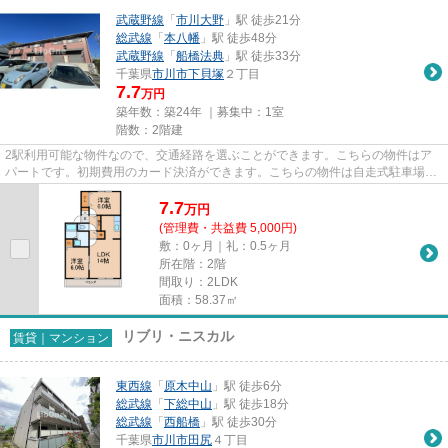
武蔵野線
「
市川大野
」駅 徒歩21分
総武線
「
本八幡
」駅 徒歩48分
武蔵野線
「
船橋法典
」駅 徒歩33分
千葉県
市川市
下貝塚
２丁目
7.7
万円
築年数：築24年 ｜募集中：
1室
階数：2階建
2駅利用可能な物件なので、交通経路を選ぶことができます。こちらの物件はア
パートです。初期費用のカード決済ができます。こちらの物件は自走式駐車場が
ご利用いただけます。できるだ...
7.7
万
円
(管理費・共益費 5,000円)
敷：0ヶ月｜礼：0.5ヶ月
所在階：2階
間取り：2LDK
面積：58.37㎡
リブリ・ニスカル
賃貸｜マンション
東西線
「
原木中山
」駅 徒歩6分
総武線
「
下総中山
」駅 徒歩18分
総武線
「
西船橋
」駅 徒歩30分
千葉県
市川市
田尻
４丁目