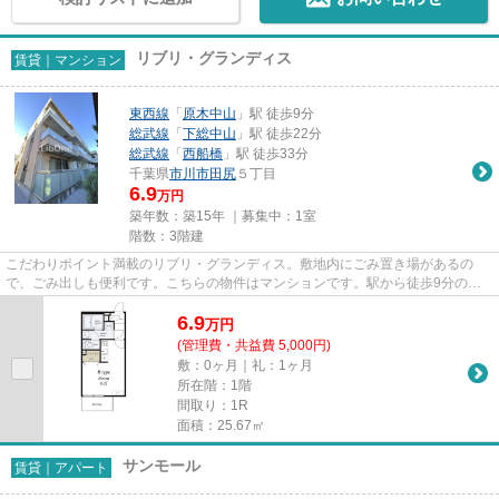
リブリ・グランディス
賃貸｜マンション
東西線
「
原木中山
」駅 徒歩9分
総武線
「
下総中山
」駅 徒歩22分
総武線
「
西船橋
」駅 徒歩33分
千葉県
市川市
田尻
５丁目
6.9
万円
築年数：築15年 ｜募集中：
1室
階数：3階建
こだわりポイント満載のリブリ・グランディス。敷地内にごみ置き場があるの
で、ごみ出しも便利です。こちらの物件はマンションです。駅から徒歩9分の物
件で、アクセス良好です。物件の...
6.9
万
円
(管理費・共益費 5,000円)
敷：0ヶ月｜礼：1ヶ月
所在階：1階
間取り：1R
面積：25.67㎡
サンモール
賃貸｜アパート