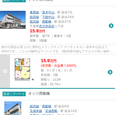
東西線
「
原木中山
」駅 徒歩7分
総武線
「
下総中山
」駅 徒歩24分
総武線
「
西船橋
」駅 徒歩27分
千葉県
市川市
高谷
１丁目
15.9
万円
築年数：築7年 ｜募集中：
1室
階数：3階建
薬や日用品を買うのに便利なドラッグストア マツモトキヨシ 原木中山店まで
495mです。こちらの物件はアパートです。2駅利用可能なアクセスの良い物件で
す。朝に慌てることなく行動する...
15.9
万
円
(管理費・共益費 7,000円)
敷：0ヶ月｜礼：2ヶ月
所在階：2階
間取り：2LDK
面積：62.79㎡
オッツ西船橋
賃貸｜アパート
総武線
「
西船橋
」駅 徒歩9分
京成本線
「
京成西船
」駅 徒歩14分