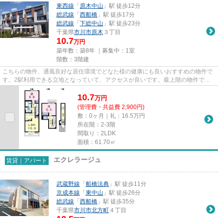
東西線
「
原木中山
」駅 徒歩12分
総武線
「
西船橋
」駅 徒歩17分
総武線
「
下総中山
」駅 徒歩23分
千葉県
市川市
原木
３丁目
10.7
万円
築年数：築8年 ｜募集中：
1室
階数：3階建
こちらの物件、通風良好な居住環境でどなた様の健康にも良いおすすめの物件で
す。2駅利用できる立地となっていて、アクセスが良いです。最上階の物件で
す。こちらの物件はアパートです...
10.7
万
円
(管理費・共益費 2,900円)
敷：0ヶ月｜礼：16.5万円
所在階：2-3階
間取り：2LDK
面積：61.70㎡
エクレラージュ
賃貸｜アパート
武蔵野線
「
船橋法典
」駅 徒歩11分
京成本線
「
東中山
」駅 徒歩26分
総武線
「
西船橋
」駅 徒歩35分
千葉県
市川市
北方町
４丁目