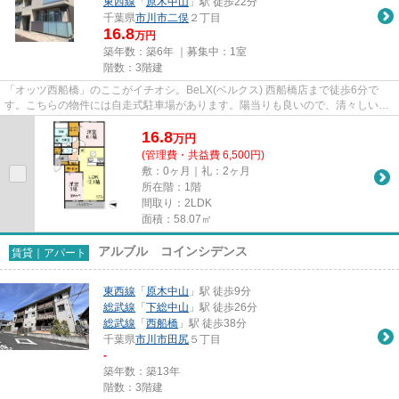
東西線
「
原木中山
」駅 徒歩22分
千葉県
市川市
二俣
２丁目
16.8
万円
築年数：築6年 ｜募集中：
1室
階数：3階建
「オッツ西船橋」のここがイチオシ。BeLX(ベルクス) 西船橋店まで徒歩6分で
す。こちらの物件には自走式駐車場があります。陽当りも良いので、清々しい朝
を迎えることのできる物件です...
16.8
万
円
(管理費・共益費 6,500円)
敷：0ヶ月｜礼：2ヶ月
所在階：1階
間取り：2LDK
面積：58.07㎡
アルブル コインシデンス
賃貸｜アパート
東西線
「
原木中山
」駅 徒歩9分
総武線
「
下総中山
」駅 徒歩26分
総武線
「
西船橋
」駅 徒歩38分
千葉県
市川市
田尻
５丁目
-
築年数：築13年
階数：3階建