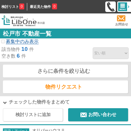
0
0
検討リスト
最近見た物件
お問合せ
松戸市 不動産一覧
募集中のみ表示
10
該当物件
件
6
空き数
件
さらに条件を絞り込む
物件リクエスト
チェックした物件をまとめて
検討リストに追加
お問い合わせ
オリバーハウスⅡ
賃貸｜アパート