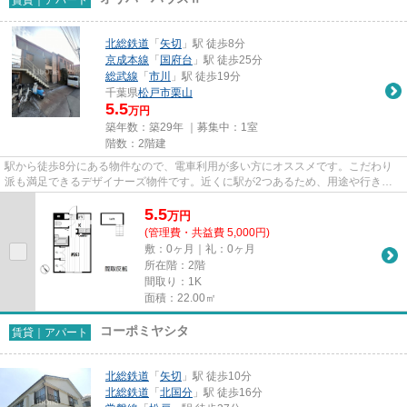
北総鉄道
「
矢切
」駅 徒歩8分
京成本線
「
国府台
」駅 徒歩25分
総武線
「
市川
」駅 徒歩19分
千葉県
松戸市
栗山
5.5
万円
築年数：築29年 ｜募集中：
1室
階数：2階建
駅から徒歩8分にある物件なので、電車利用が多い方にオススメです。こだわり
派も満足できるデザイナーズ物件です。近くに駅が2つあるため、用途や行き先
に応じて駅を選べる物件です。...
5.5
万
円
(管理費・共益費 5,000円)
敷：0ヶ月｜礼：0ヶ月
所在階：2階
間取り：1K
面積：22.00㎡
コーポミヤシタ
賃貸｜アパート
北総鉄道
「
矢切
」駅 徒歩10分
北総鉄道
「
北国分
」駅 徒歩16分