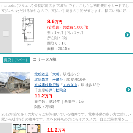
maruetsu(マルエツ) 矢切駅前店まで197mです。こちらは初期費用をカードでお
支払いいただける物件なので、支払い手続きの手間が省けます。幅広い層に好評
な、駅から徒歩7分に立地する...
8.6
万
円
(管理費・共益費 5,000円)
敷：1ヶ月｜礼：1ヶ月
所在階：2階
間取り：1K
面積：28.15㎡
コリーヌA棟
賃貸｜アパート
北総鉄道
「
大町
」駅 徒歩9分
北総鉄道
「
松飛台
」駅 徒歩16分
京成電鉄松戸線
「
くぬぎ山
」駅 徒歩18分
千葉県
松戸市
松飛台
11.2
万円
築年数：築14年 ｜募集中：
1室
階数：2階建
2012年築で多くの方からご好評頂いている物件です。電車移動の多い方に嬉しい
駅から徒歩9分の物件です。車をお持ちの方にもオススメの、自走式駐車場を利
用できるアパートです。こちら...
11.2
万
円