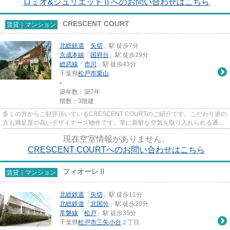
ロミオ&ジュリエットⅡへのお問い合わせはこちら
CRESCENT COURT
賃貸｜マンション
北総鉄道
「
矢切
」駅 徒歩7分
京成本線
「
国府台
」駅 徒歩29分
総武線
「
市川
」駅 徒歩43分
千葉県
松戸市
栗山
-
築年数：築7年
階数：3階建
多くの方からご好評頂いているCRESCENT COURTのご紹介です。こだわり派の
方も満足度の高いデザイナーズ物件です。常に新鮮な空気を取り入れられる通風
良好な間取りの物件。築7年の築浅...
現在空室情報がありません。
CRESCENT COURTへのお問い合わせはこちら
フィオーレⅡ
賃貸｜マンション
北総鉄道
「
矢切
」駅 徒歩11分
北総鉄道
「
北国分
」駅 徒歩20分
常磐線
「
松戸
」駅 徒歩35分
千葉県
松戸市
三矢小台
２丁目