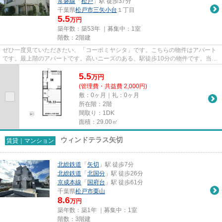
常磐線
「
松戸
」駅 徒歩37分
千葉県
松戸市
三矢小台
１丁目
5.5
万円
築年数：築53年 ｜募集中：
1室
階数：2階建
ぜひ一度見ていただきたい、「コーポミヤシタ」です。こちらの物件はアパート
です。最上階のアパートです。高いニーズのある、駅徒歩10分の物件です。当社
スタッフが地域の賃貸情報を...
5.5
万
円
(管理費・共益費 2,000円)
敷：0ヶ月｜礼：0ヶ月
所在階：2階
間取り：1DK
面積：29.00㎡
ウィンドテラス矢切
賃貸｜マンション
北総鉄道
「
矢切
」駅 徒歩7分
北総鉄道
「
北国分
」駅 徒歩26分
京成本線
「
国府台
」駅 徒歩61分
千葉県
松戸市
栗山
8.6
万円
築年数：築1年 ｜募集中：
1室
階数：3階建