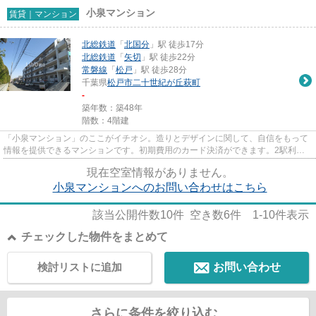
小泉マンション
賃貸｜マンション
北総鉄道
「
北国分
」駅 徒歩17分
北総鉄道
「
矢切
」駅 徒歩22分
常磐線
「
松戸
」駅 徒歩28分
千葉県
松戸市
二十世紀が丘萩町
-
築年数：築48年
階数：4階建
「小泉マンション」のここがイチオシ。造りとデザインに関して、自信をもって
情報を提供できるマンションです。初期費用のカード決済ができます。2駅利用
ができて、電車での移動に役立...
現在空室情報がありません。
小泉マンションへのお問い合わせはこちら
該当公開件数
10
件 空き数
6
件
1-10
件表示
チェックした物件をまとめて
検討リストに追加
お問い合わせ
さらに条件を絞り込む