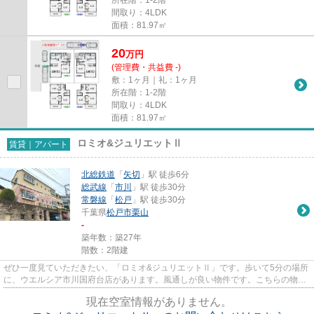
間取り：4LDK
面積：81.97㎡
20
万
円
(管理費・共益費 -)
敷：1ヶ月｜礼：1ヶ月
所在階：1-2階
間取り：4LDK
面積：81.97㎡
ロミオ&ジュリエットⅡ
賃貸｜アパート
北総鉄道
「
矢切
」駅 徒歩6分
総武線
「
市川
」駅 徒歩30分
常磐線
「
松戸
」駅 徒歩30分
千葉県
松戸市
栗山
-
築年数：築27年
階数：2階建
ぜひ一度見ていただきたい、「ロミオ&ジュリエットⅡ」です。歩いて5分の場所
に、ウエルシア市川国府台店があります。風通しが良い物件です。こちらの物件
はアパートです。松戸市エ...
現在空室情報がありません。