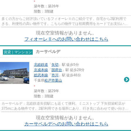
-
築年数：築26年
階数：3階建
多くの方からご好評頂いているフィオーレⅡのご紹介です。自宅から2駅利用で
きる、利便性の高い物件です。こちらの物件では初期費用をカードでお支払いい
ただけます。駅近くに立地する...
現在空室情報がありません。
フィオーレⅡへのお問い合わせはこちら
カーサベルデ
賃貸｜マンション
北総鉄道
「
矢切
」駅 徒歩5分
京成本線
「
国府台
」駅 徒歩28分
総武本線
「
市川
」駅 徒歩46分
千葉県
松戸市
栗山
-
築年数：築29年
階数：3階建
カーサベルデ：北総鉄道矢切駅にも近くて便利。ミニストップ 下矢切栄町店が
375mにある物件です。2駅利用できる場所にあり、行き先に合わせて使い分けが
できます。敷地内にごみ置き場...
現在空室情報がありません。
カーサベルデへのお問い合わせはこちら