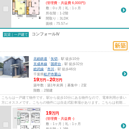
(管理費・共益費 6,000円)
敷：0ヶ月｜礼：1ヶ月
所在階：1-2階
間取り：3LDK
面積：75.57㎡
コンフォールⅣ
賃貸｜一戸建て
北総鉄道
「
矢切
」駅 徒歩10分
京成本線
「
国府台
」駅 徒歩32分
総武線
「
市川
」駅 徒歩46分
千葉県
松戸市
栗山
19
20
万円～
万円
築年数：築1年未満 ｜募集中：
2室
階数：2階建
こちらは一戸建て物件です。駅から徒歩10分にある物件なので、電車利用が多い
方にオススメです。こちらの物件には自走式駐車場があります。こちらは初期費
用をカードでお支払いいただ...
19
万
円
(管理費・共益費 -)
敷：1ヶ月｜礼：1ヶ月
所在階：1-2階