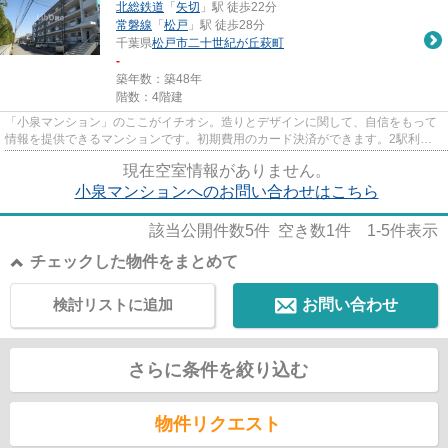
北総鉄道
「
矢切
」駅 徒歩22分
常磐線
「
松戸
」駅 徒歩28分
千葉県
松戸市
二十世紀が丘萩町
-
築年数：築48年
階数：4階建
「小泉マンション」のここがイチオシ。造りとデザインに関して、自信をもって
情報を提供できるマンションです。初期費用のカード決済ができます。2駅利用
ができて、電車での移動に役立...
現在空室情報がありません。
小泉マンションへのお問い合わせはこちら
該当公開件数
5
件 空き数
1
件
1-5
件表示
チェックした物件をまとめて
検討リストに追加
お問い合わせ
さらに条件を絞り込む
物件リクエスト