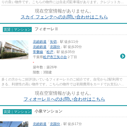
りの良い物件です。こちらの物件には自走式駐車場があります。クレジットカー
ドで初期費用をお支払いいただ...
現在空室情報がありません。
スカイ フェンテへのお問い合わせはこちら
フィオーレⅡ
賃貸｜マンション
北総鉄道
「
矢切
」駅 徒歩11分
北総鉄道
「
北国分
」駅 徒歩20分
常磐線
「
松戸
」駅 徒歩35分
千葉県
松戸市
三矢小台
２丁目
-
築年数：築26年
階数：3階建
多くの方からご好評頂いているフィオーレⅡのご紹介です。自宅から2駅利用で
きる、利便性の高い物件です。こちらの物件では初期費用をカードでお支払いい
ただけます。駅近くに立地する...
現在空室情報がありません。
フィオーレⅡへのお問い合わせはこちら
小泉マンション
賃貸｜マンション
北総鉄道
「
北国分
」駅 徒歩17分