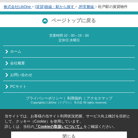
株式会社LibOne
>
(賃貸)路線・駅から探す
>
JR常磐線
>
松戸駅の賃貸物件
ページトップに戻る
営業時間:10：00～19：00
定休日:水曜日
ホーム
会社概要
お問い合わせ
PCサイト
プライバシーポリシー
利用規約
｜アクセスマップ
｜
Copyright(c) LibOne（リブワン） 市川店 All rights reserved.
当サイトでは、お客様の当サイト利用状況把握、サービス向上検討を目的と
して、クッキー（Cookie）を使用しています。
詳しくは、当社の
「Cookieの取扱いについて」
をご確認ください。
閉じる