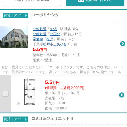
コーポミヤシタ
賃貸｜アパート
北総鉄道
「
矢切
」駅 徒歩10分
北総鉄道
「
北国分
」駅 徒歩16分
常磐線
「
松戸
」駅 徒歩37分
千葉県
松戸市
三矢小台
１丁目
5.5
万円
築年数：築53年 ｜募集中：
1室
階数：2階建
ぜひ一度見ていただきたい、「コーポミヤシタ」です。こちらの物件はアパート
です。最上階のアパートです。高いニーズのある、駅徒歩10分の物件です。当社
スタッフが地域の賃貸情報を...
5.5
万
円
(管理費・共益費 2,000円)
敷：0ヶ月｜礼：0ヶ月
所在階：2階
間取り：1DK
面積：29.00㎡
ロミオ&ジュリエットⅡ
賃貸｜アパート