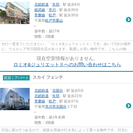
北総鉄道
「
矢切
」駅 徒歩6分
総武線
「
市川
」駅 徒歩30分
常磐線
「
松戸
」駅 徒歩30分
千葉県
松戸市
栗山
-
築年数：築27年
階数：2階建
ぜひ一度見ていただきたい、「ロミオ&ジュリエットⅡ」です。歩いて5分の場所
に、ウエルシア市川国府台店があります。風通しが良い物件です。こちらの物件
はアパートです。松戸市エ...
現在空室情報がありません。
ロミオ&ジュリエットⅡへのお問い合わせはこちら
スカイ フェンテ
賃貸｜アパート
北総鉄道
「
北国分
」駅 徒歩5分
北総鉄道
「
矢切
」駅 徒歩22分
常磐線
「
松戸
」駅 徒歩37分
千葉県
市川市
北国分
３丁目
-
築年数：築1年未満
階数：3階建
付近に駅が2つあるので、経路を用途や行き先によって選べる物件です。日当た