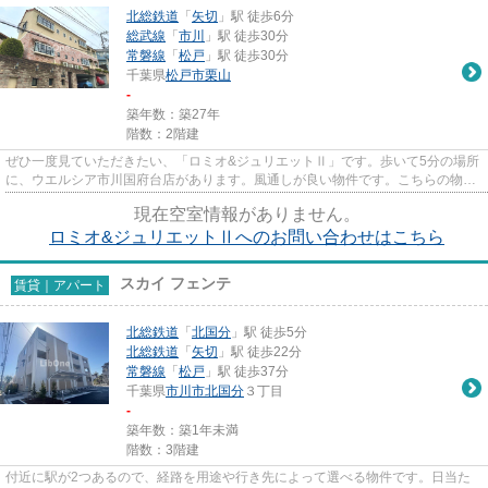
北総鉄道
「
矢切
」駅 徒歩6分
総武線
「
市川
」駅 徒歩30分
常磐線
「
松戸
」駅 徒歩30分
千葉県
松戸市
栗山
-
築年数：築27年
階数：2階建
ぜひ一度見ていただきたい、「ロミオ&ジュリエットⅡ」です。歩いて5分の場所
に、ウエルシア市川国府台店があります。風通しが良い物件です。こちらの物件
はアパートです。松戸市エ...
現在空室情報がありません。
ロミオ&ジュリエットⅡへのお問い合わせはこちら
スカイ フェンテ
賃貸｜アパート
北総鉄道
「
北国分
」駅 徒歩5分
北総鉄道
「
矢切
」駅 徒歩22分
常磐線
「
松戸
」駅 徒歩37分
千葉県
市川市
北国分
３丁目
-
築年数：築1年未満
階数：3階建
付近に駅が2つあるので、経路を用途や行き先によって選べる物件です。日当た