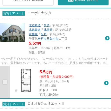
コーポミヤシタ
賃貸｜アパート
北総鉄道
「
矢切
」駅 徒歩10分
北総鉄道
「
北国分
」駅 徒歩16分
常磐線
「
松戸
」駅 徒歩37分
千葉県
松戸市
三矢小台
１丁目
5.5
万円
築年数：築53年 ｜募集中：
1室
階数：2階建
ぜひ一度見ていただきたい、「コーポミヤシタ」です。こちらの物件はアパート
です。最上階のアパートです。高いニーズのある、駅徒歩10分の物件です。当社
スタッフが地域の賃貸情報を...
5.5
万
円
(管理費・共益費 2,000円)
敷：0ヶ月｜礼：0ヶ月
所在階：2階
間取り：1DK
面積：29.00㎡
ロミオ&ジュリエットⅡ
賃貸｜アパート