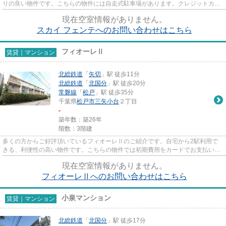
りの良い物件です。こちらの物件には自走式駐車場があります。クレジットカー
ドで初期費用をお支払いいただ...
現在空室情報がありません。
スカイ フェンテへのお問い合わせはこちら
フィオーレⅡ
賃貸｜マンション
北総鉄道
「
矢切
」駅 徒歩11分
北総鉄道
「
北国分
」駅 徒歩20分
常磐線
「
松戸
」駅 徒歩35分
千葉県
松戸市
三矢小台
２丁目
-
築年数：築26年
階数：3階建
多くの方からご好評頂いているフィオーレⅡのご紹介です。自宅から2駅利用で
きる、利便性の高い物件です。こちらの物件では初期費用をカードでお支払いい
ただけます。駅近くに立地する...
現在空室情報がありません。
フィオーレⅡへのお問い合わせはこちら
小泉マンション
賃貸｜マンション
北総鉄道
「
北国分
」駅 徒歩17分