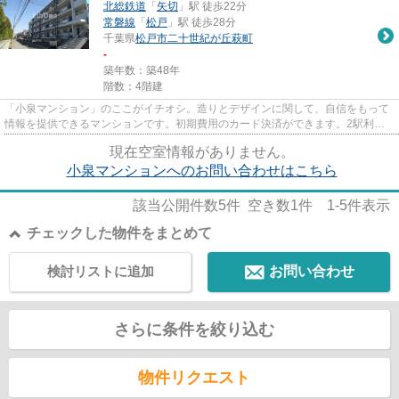
北総鉄道
「
矢切
」駅 徒歩22分
常磐線
「
松戸
」駅 徒歩28分
千葉県
松戸市
二十世紀が丘萩町
-
築年数：築48年
階数：4階建
「小泉マンション」のここがイチオシ。造りとデザインに関して、自信をもって
情報を提供できるマンションです。初期費用のカード決済ができます。2駅利用
ができて、電車での移動に役立...
現在空室情報がありません。
小泉マンションへのお問い合わせはこちら
該当公開件数
5
件 空き数
1
件
1-5
件表示
チェックした物件をまとめて
検討リストに追加
お問い合わせ
さらに条件を絞り込む
物件リクエスト