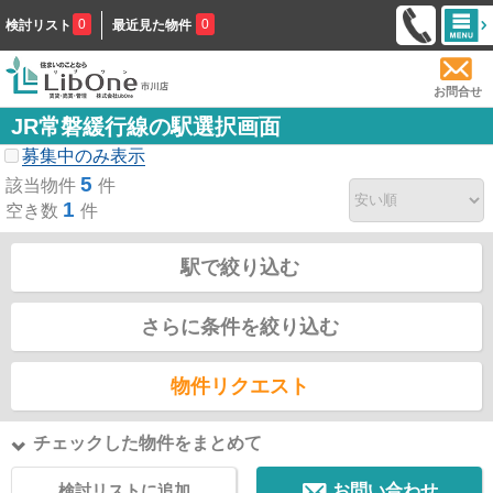
0
0
検討リスト
最近見た物件
お問合せ
JR常磐緩行線の駅選択画面
募集中のみ表示
5
該当物件
件
1
空き数
件
駅で絞り込む
さらに条件を絞り込む
物件リクエスト
チェックした物件をまとめて
検討リストに追加
お問い合わせ