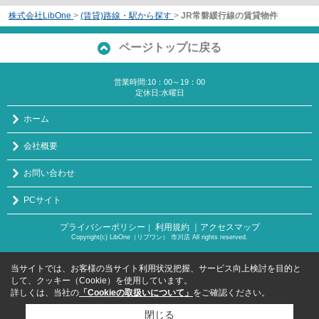
株式会社LibOne
>
(賃貸)路線・駅から探す
>
JR常磐緩行線の賃貸物件
ページトップに戻る
営業時間:10：00～19：00
定休日:水曜日
ホーム
会社概要
お問い合わせ
PCサイト
プライバシーポリシー
利用規約
｜アクセスマップ
｜
Copyright(c) LibOne（リブワン） 市川店 All rights reserved.
当サイトでは、お客様の当サイト利用状況把握、サービス向上検討を目的と
して、クッキー（Cookie）を使用しています。
詳しくは、当社の
「Cookieの取扱いについて」
をご確認ください。
閉じる