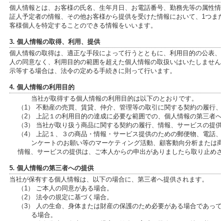
個人情報とは、お客様の氏名、生年月日、お電話番号、勤務先等の属性情報、
証人予定者の情報、その他お客様から提供を受けた情報において、1つま
客様個人を特定することのできる情報をいいます。
3. 個人情報の取得、利用、提供
個人情報の取得は、適正な手段によって行うとともに、利用目的の公表、
人の同意なく、利用目的の範囲を超えた個人情報の取扱いはいたしません
示等する場合は、法令の定める手続きに則って行います。
4. 個人情報の利用目的
当社が取得する個人情報の利用目的は以下のとおりです。
（1） 不動産の売買、賃貸、仲介、管理等の取引に関する契約の履行
（2） 上記１の利用目的の達成に必要な範囲での、個人情報の第三者
（3） 当社が取り扱う商品に関する契約の履行、情報、サービスの提
（4） 上記１、３の商品・情報・サービス提供のための郵便物、電話
ンケートのお願い等のマーケティング活動、顧客動向分析または
情報、サービスの提供は、ご本人からの申出がありましたら取り止め
5. 個人情報の第三者への提供
当社が保有する個人情報は、以下の場合に、第三者へ提供されます。
（1） ご本人の同意がある場合。
（2） 法令の規定に基づく場合。
（3） 人の生命、身体または財産の保護のため必要がある場合であっ
る場合。