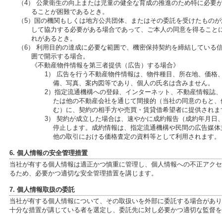
（4） 公衆衛生の向上または児童の健全な育成の推進のため特に必要
ることが困難であるとき。
（5）国の機関もしくは地方公共団体、またはその委託を受けたもの
して協力する必要がある場合であって、ご本人の同意を得ること
れがあるとき。
（6） 利用目的の達成に必要な範囲で、機密保持契約を締結している
囲で開示する場合。
《不動産物件情報を第三者提供（広告）する場合》
1） 広告を行う不動産物件情報は、物件種目、所在地、価格
備、写真、案内図等であり、個人の氏名は含みません。
2）指定流通機構への登録、インターネット、不動産情報誌
たは他の不動産会社を通じて間接的（当社の同意のもと、
む）に、契約の相手方や売買・賃貸借希望者に提供されま
3） 契約が成立した場合は、速やかに成約報告（成約年月日
停止します。成約情報は、指定流通機構や民間の広告媒体
他の取引における価格査定の資料等として利用されます。
6. 個人情報の安全管理措置
当社が有する個人情報は適正かつ慎重に管理し、個人情報への不正アクセ
るため、必要かつ適切な安全管理措置を講じます。
7. 個人情報取扱の委託
当社が有する個人情報について、その取扱いを外部に委託する場合があり
十分な措置が講じている者を選定し、委託先に対し必要かつ適切な監督を