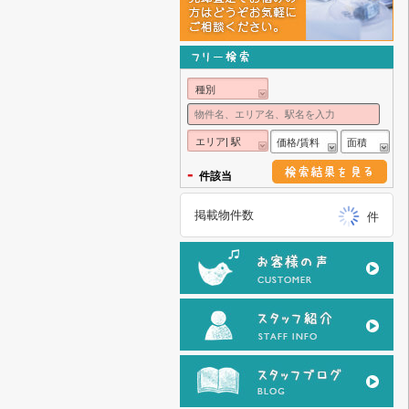
種別
エリア| 駅
価格/賃料
面積
-
件該当
掲載物件数
件