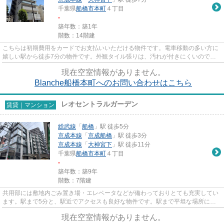
千葉県
船橋市
本町
４丁目
-
築年数：築1年
階数：14階建
こちらは初期費用をカードでお支払いいただける物件です。電車移動の多い方に
嬉しい駅から徒歩7分の物件です。外観タイル張りは、汚れが付きにくいのでい
つまでも綺麗です。14階建ての...
現在空室情報がありません。
Blanche船橋本町へのお問い合わせはこちら
レオセントラルガーデン
賃貸｜マンション
総武線
「
船橋
」駅 徒歩5分
京成本線
「
京成船橋
」駅 徒歩3分
京成本線
「
大神宮下
」駅 徒歩11分
千葉県
船橋市
本町
４丁目
-
築年数：築9年
階数：7階建
共用部には敷地内ごみ置き場・エレベータなどが備わっておりとても充実してい
ます。駅まで5分と、駅近でアクセスも良好な物件です。駅まで平坦な場所に位
置する物件で、自転車をよく使...
現在空室情報がありません。