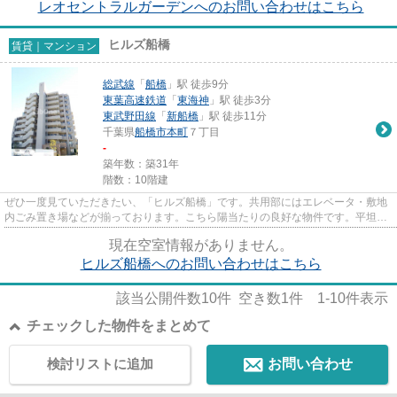
レオセントラルガーデンへのお問い合わせはこちら
ヒルズ船橋
賃貸｜マンション
総武線
「
船橋
」駅 徒歩9分
東葉高速鉄道
「
東海神
」駅 徒歩3分
東武野田線
「
新船橋
」駅 徒歩11分
千葉県
船橋市
本町
７丁目
-
築年数：築31年
階数：10階建
ぜひ一度見ていただきたい、「ヒルズ船橋」です。共用部にはエレベータ・敷地
内ごみ置き場などが揃っております。こちら陽当たりの良好な物件です。平坦な
場所にある物件なら毎日の移...
現在空室情報がありません。
ヒルズ船橋へのお問い合わせはこちら
該当公開件数
10
件 空き数
1
件
1-10
件表示
チェックした物件をまとめて
検討リストに追加
お問い合わせ