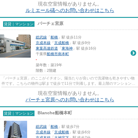
現在空室情報がありません。
ルミエール礒へのお問い合わせはこちら
パーチェ宮原
賃貸｜マンション
総武線
「
船橋
」駅 徒歩11分
京成本線
「
京成船橋
」駅 徒歩9分
東葉高速鉄道
「
東海神
」駅 徒歩16分
千葉県
船橋市
南本町
-
築年数：築19年
階数：2階建
「パーチェ宮原」のここがイチオシ。陽当たりが良いので洗濯物も乾きやすい物
件です。こちらの物件は駅まで徒歩で11分で到着します。最上階のマンションで
す。当社スタッフが地域の賃...
現在空室情報がありません。
パーチェ宮原へのお問い合わせはこちら
Blanche船橋本町
賃貸｜マンション
総武線
「
船橋
」駅 徒歩7分
京成本線
「
京成船橋
」駅 徒歩6分
京成本線
「
大神宮下
」駅 徒歩7分