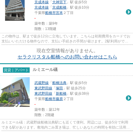
京成本線
「
大神宮下
」駅 徒歩5分
京成本線
「
京成船橋
」駅 徒歩10分
千葉県
船橋市
宮本
２丁目
-
築年数：築9年
階数：13階建
この物件は、駅まで徒歩12分に立地しています。こちらは初期費用をカードでお
支払いいただける物件なので、支払い手続きの手間が省けます。2駅利用ができ
るので電車の利用に役立つ物件...
現在空室情報がありません。
セラクリスタル船橋へのお問い合わせはこちら
ルミエール礒
賃貸｜アパート
武蔵野線
「
船橋法典
」駅 徒歩5分
東武野田線
「
塚田
」駅 徒歩25分
東武野田線
「
新船橋
」駅 徒歩38分
千葉県
船橋市
藤原
２丁目
-
築年数：築12年
階数：2階建
ルミエール礒：武蔵野線船橋法典駅にも近くて便利。周辺には、徒歩5分で利用
できる駅があります。敷地内ごみ置き場は、忙しいあなたの時間を有効に活用で
きます。こちらのアパートは陽...