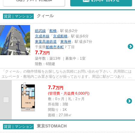
クィール
賃貸｜マンション
総武線
「
船橋
」駅 徒歩2分
京成本線
「
京成船橋
」駅 徒歩6分
東葉高速鉄道
「
東海神
」駅 徒歩7分
千葉県
船橋市
本町
７丁目
7.7
万円
築年数：築13年 ｜募集中：
1室
階数：6階建
「クィール」の物件情報をお探しならお気軽にお問い合わせ下さい。共用部には
エレベータ・敷地内ごみ置き場などが揃っております。周辺に駅が二つあり、交
通の利便性が高いです。徒歩2...
7.7
万
円
(管理費・共益費 6,000円)
敷：0ヶ月｜礼：2ヶ月
所在階：3階
間取り：1K
面積：27.08㎡
東京STOMACH
賃貸｜マンション