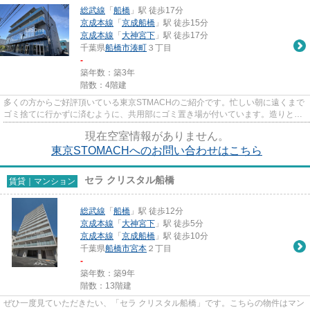
総武線
「
船橋
」駅 徒歩17分
京成本線
「
京成船橋
」駅 徒歩15分
京成本線
「
大神宮下
」駅 徒歩17分
千葉県
船橋市
湊町
３丁目
-
築年数：築3年
階数：4階建
多くの方からご好評頂いている東京STMACHのご紹介です。忙しい朝に遠くまで
ゴミ捨てに行かずに済むように、共用部にゴミ置き場が付いています。造りとデ
ザインに関して、自信をもって...
現在空室情報がありません。
東京STOMACHへのお問い合わせはこちら
セラ クリスタル船橋
賃貸｜マンション
総武線
「
船橋
」駅 徒歩12分
京成本線
「
大神宮下
」駅 徒歩5分
京成本線
「
京成船橋
」駅 徒歩10分
千葉県
船橋市
宮本
２丁目
-
築年数：築9年
階数：13階建
ぜひ一度見ていただきたい、「セラ クリスタル船橋」です。こちらの物件はマン