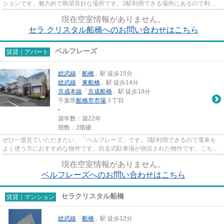
ションです。魅力的で眺望良好な場所です。2駅利用できる場所にあるので利便
性が高いです。当社スタッフ...
現在空室情報がありません。
セラ クリスタル船橋へのお問い合わせはこちら
ベルフレーズ
賃貸｜アパート
総武線
「
船橋
」駅 徒歩15分
総武線
「
東船橋
」駅 徒歩14分
京成本線
「
京成船橋
」駅 徒歩18分
千葉県
船橋市
市場
３丁目
-
築年数：築22年
階数：2階建
ぜひ一度見ていただきたい、「ベルフレーズ」です。2駅利用できるので電車を
よく使う方におすすめな物件です。自走式駐車場が併設された物件です。こちら
の物件はアパートです。できる...
現在空室情報がありません。
ベルフレーズへのお問い合わせはこちら
セラクリスタル船橋
賃貸｜マンション
総武線
「
船橋
」駅 徒歩12分