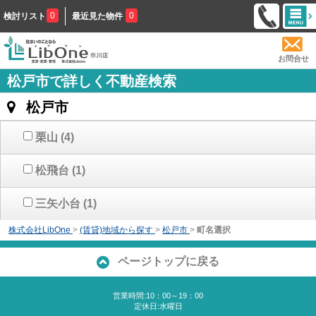
0
0
検討リスト
最近見た物件
お問合せ
松戸市で詳しく不動産検索
松戸市
栗山
(4)
松飛台
(1)
三矢小台
(1)
株式会社LibOne
>
(賃貸)地域から探す
>
松戸市
>
町名選択
ページトップに戻る
営業時間:10：00～19：00
定休日:水曜日