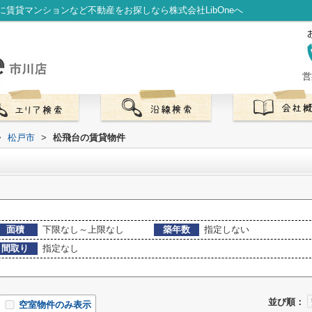
賃貸マンションなど不動産をお探しなら株式会社LibOneへ
営
>
松戸市
>
松飛台の賃貸物件
面積
下限なし～上限なし
築年数
指定しない
間取り
指定なし
並び順：
空室物件のみ表示