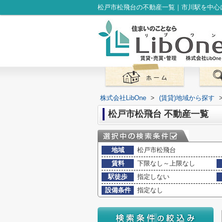
松戸市松飛台の不動産一覧｜市川駅を中心に
株式会社LibOne
>
(賃貸)地域から探す
松戸市松飛台 不動産一覧
地域
松戸市松飛台
賃料
下限なし～上限なし
駅徒歩
指定しない
設備条件
指定なし