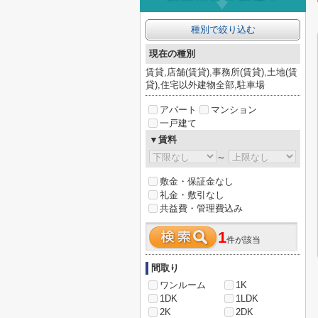
種別で絞り込む
現在の種別
賃貸,店舗(賃貸),事務所(賃貸),土地(賃
貸),住宅以外建物全部,駐車場
アパート
マンション
一戸建て
▼賃料
～
敷金・保証金なし
礼金・敷引なし
共益費・管理費込み
1
件が該当
間取り
ワンルーム
1K
1DK
1LDK
2K
2DK