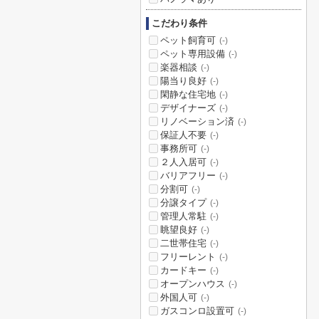
こだわり条件
ペット飼育可
(-)
ペット専用設備
(-)
楽器相談
(-)
陽当り良好
(-)
閑静な住宅地
(-)
デザイナーズ
(-)
リノベーション済
(-)
保証人不要
(-)
事務所可
(-)
２人入居可
(-)
バリアフリー
(-)
分割可
(-)
分譲タイプ
(-)
管理人常駐
(-)
眺望良好
(-)
二世帯住宅
(-)
フリーレント
(-)
カードキー
(-)
オープンハウス
(-)
外国人可
(-)
ガスコンロ設置可
(-)