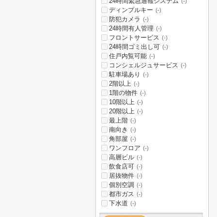
24時間緊急通報システム
(-)
ディンプルキー
(-)
防犯カメラ
(-)
24時間有人管理
(-)
フロントサービス
(-)
24時間ゴミ出し可
(-)
住戸内覧可能
(-)
コンシェルジュサービス
(-)
駐車場あり
(-)
2階以上
(-)
1階の物件
(-)
10階以上
(-)
20階以上
(-)
最上階
(-)
南向き
(-)
角部屋
(-)
ワンフロア
(-)
高層ビル
(-)
飲食店可
(-)
居抜物件
(-)
個別空調
(-)
都市ガス
(-)
下水道
(-)