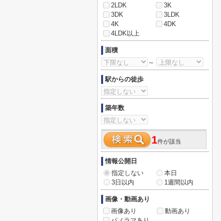
2LDK
3K
3DK
3LDK
4K
4DK
4LDK以上
面積
～
駅からの徒歩
築年数
1
件が該当
情報公開日
指定しない
本日
3日以内
1週間以内
画像・動画あり
画像あり
動画あり
パノラマあり