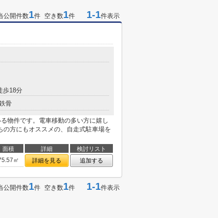
1
1
1-1
当公開件数
件 空き数
件
件表示
徒歩18分
鉄骨
ている物件です。電車移動の多い方に嬉し
ちの方にもオススメの、自走式駐車場を
面積
詳細
検討リスト
75.57㎡
詳細を見る
追加する
1
1
1-1
当公開件数
件 空き数
件
件表示