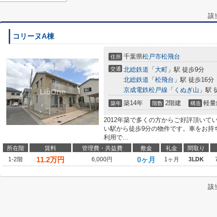
該
コリーヌA棟
千葉県
松戸市
松飛台
住所
交通
北総鉄道
「
大町
」駅 徒歩9分
北総鉄道
「
松飛台
」駅 徒歩16分
京成電鉄松戸線
「
くぬぎ山
」駅 
築14年
2階建
軽量
築年
階数
構造
2012年築で多くの方からご好評頂い
い駅から徒歩9分の物件です。車をお持
利用で...
所在階
賃料
管理費・共益費
敷金
礼金
間取り
11.2
万円
0ヶ月
1-2階
6,000円
1ヶ月
3LDK
該