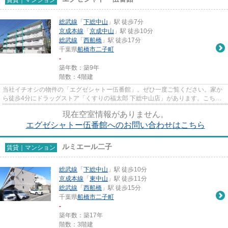
総武線
「
下総中山
」駅 徒歩7分
京成本線
「
京成中山
」駅 徒歩10分
総武線
「
西船橋
」駅 徒歩17分
千葉県
船橋市
二子町
-
築年数：築9年
階数：4階建
当社イチオシの物件の「エグゼシャトー伍番館」。ぜひ一度ご覧ください。家か
ら徒歩4分にドラッグストア「くすりの福太郎 下総中山店」があります。こちら
の物件はマンションです。こ...
現在空室情報がありません。
エグゼシャトー伍番館へのお問い合わせはこちら
ルミエール二子
賃貸｜マンション
総武線
「
下総中山
」駅 徒歩10分
京成本線
「
東中山
」駅 徒歩11分
総武線
「
西船橋
」駅 徒歩15分
千葉県
船橋市
二子町
-
築年数：築17年
階数：3階建