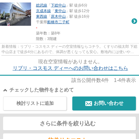
総武線
「
下総中山
」駅 徒歩6分
京成本線
「
東中山
」駅 徒歩12分
東西線
「
原木中山
」駅 徒歩16分
千葉県
船橋市
二子町
-
築年数：築8年
階数：3階建
新着情報：リブリ・コスモス ディーの空室情報ならコチラ。くすりの福太郎 下総
中山店まで徒歩4分にあるので、体調が悪くなっても安心。敷地内には使いやす
いごみ置き場もございます。...
現在空室情報がありません。
リブリ・コスモス ディーへのお問い合わせはこちら
該当公開件数
4
件
1-4
件表示
チェックした物件をまとめて
検討リストに追加
お問い合わせ
さらに条件を絞り込む