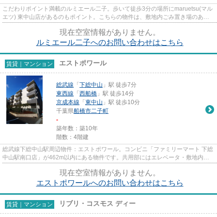
こだわりポイント満載のルミエール二子。歩いて徒歩3分の場所にmaruetsu(マル
エツ) 東中山店があるのもポイント。こちらの物件は、敷地内ごみ置き場のある
物件です。お使いいただける...
現在空室情報がありません。
ルミエール二子へのお問い合わせはこちら
エストポワール
賃貸｜マンション
総武線
「
下総中山
」駅 徒歩7分
東西線
「
西船橋
」駅 徒歩14分
京成本線
「
東中山
」駅 徒歩10分
千葉県
船橋市
二子町
-
築年数：築10年
階数：4階建
総武線下総中山駅周辺物件：エストポワール。コンビニ「ファミリーマート 下総
中山駅南口店」が462m以内にある物件です。共用部にはエレベータ・敷地内ご
み置き場などが備わっておりと...
現在空室情報がありません。
エストポワールへのお問い合わせはこちら
リブリ・コスモス ディー
賃貸｜マンション