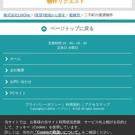
物件リクエスト
株式会社LibOne
>
(賃貸)地域から探す
>
船橋市
>
二子町の賃貸物件
ページトップに戻る
営業時間:10：00～19：00
定休日:水曜日
ホーム
会社概要
お問い合わせ
PCサイト
プライバシーポリシー
利用規約
｜アクセスマップ
｜
Copyright(c) LibOne（リブワン） 市川店 All rights reserved.
当サイトでは、お客様の当サイト利用状況把握、サービス向上検討を目的と
して、クッキー（Cookie）を使用しています。
詳しくは、当社の
「Cookieの取扱いについて」
をご確認ください。