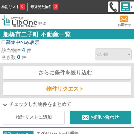
0
0
検討リスト
最近見た物件
お問合せ
船橋市二子町 不動産一覧
募集中のみ表示
4
該当物件
件
0
空き数
件
さらに条件を絞り込む
物件リクエスト
チェックした物件をまとめて
検討リストに追加
お問い合わせ
エグゼシャトー伍番館
賃貸｜マンション