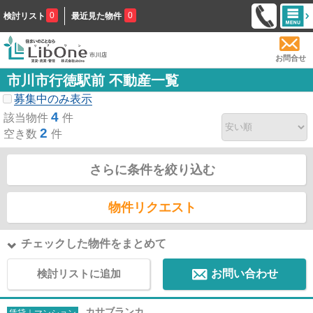
0
0
検討リスト
最近見た物件
お問合せ
市川市行徳駅前 不動産一覧
募集中のみ表示
4
該当物件
件
2
空き数
件
さらに条件を絞り込む
物件リクエスト
チェックした物件をまとめて
検討リストに追加
お問い合わせ
カサブランカ
賃貸｜マンション