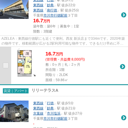
東西線
「
妙典
」駅 徒歩22分
東西線
「
南行徳
」駅 徒歩25分
千葉県
市川市
行徳駅前
３丁目
16.7
万円
築年数：築6年 ｜募集中：
1室
階数：3階建
AZELEA：東西線行徳駅にも近くて便利。西友 新浜店まで334mです。2020年築
の物件です。移動範囲が広がる2駅利用可能な物件です。できるだけ早めに不動
産情報を集めたい方は当社スタッ...
16.7
万
円
(管理費・共益費 8,000円)
敷：0ヶ月｜礼：2ヶ月
所在階：1階
間取り：2LDK
面積：59.86㎡
リリーテラスA
賃貸｜アパート
東西線
「
行徳
」駅 徒歩5分
東西線
「
妙典
」駅 徒歩21分
京葉線
「
市川塩浜
」駅 徒歩27分
千葉県
市川市
行徳駅前
３丁目
-