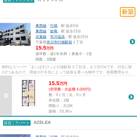
東西線
「
行徳
」駅 徒歩5分
東西線
「
妙典
」駅 徒歩23分
京葉線
「
市川塩浜
」駅 徒歩25分
千葉県
市川市
行徳駅前
３丁目
15.5
万円
築年数：築1年未満 ｜募集中：
1室
階数：3階建
便利なスーパー「まいばすけっと行徳駅前３丁目店」まで357mです。付近に駅
が2つあるので、用途や行き先によって経路を選べる物件です。初期費用をカー
ドでお支払いいただけるので、カ...
15.5
万
円
(管理費・共益費 4,000円)
敷：0ヶ月｜礼：0ヶ月
所在階：1階
間取り：2LDK
面積：53.36㎡
AZELEA
賃貸｜アパート
東西線
「
行徳
」駅 徒歩5分