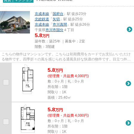
京成本線
「
国府台
」駅 徒歩23分
北総鉄道
「
矢切
」駅 徒歩25分
京成本線
「
市川真間
」駅 徒歩26分
千葉県
市川市
国分
４丁目
5.8
万円
築年数：築25年 ｜募集中：
2室
階数：3階建
こちらの物件はマンションです。こちらは初期費用をカードでお支払いいただけ
る物件です。四季折々の風を感じられる通風良好な快適の物件です。目立つ外観
と洗練された設計の内装を持...
5.8
万
円
(管理費・共益費 4,000円)
敷：0ヶ月｜礼：0ヶ月
所在階：1階
間取り：1K
面積：25.40㎡
5.8
万
円
(管理費・共益費 4,000円)
敷：0ヶ月｜礼：0ヶ月
所在階：1階
間取り：1K