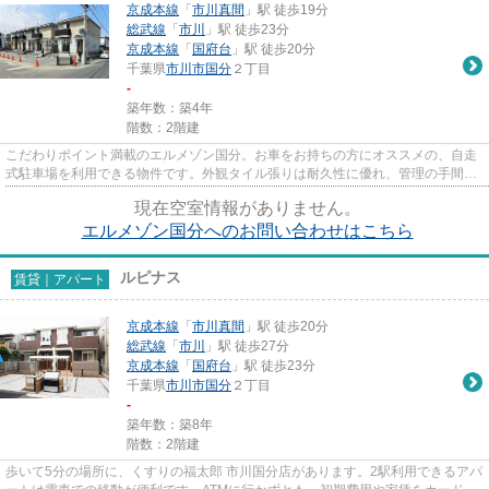
京成本線
「
市川真間
」駅 徒歩19分
総武線
「
市川
」駅 徒歩23分
京成本線
「
国府台
」駅 徒歩20分
千葉県
市川市
国分
２丁目
-
築年数：築4年
階数：2階建
こだわりポイント満載のエルメゾン国分。お車をお持ちの方にオススメの、自走
式駐車場を利用できる物件です。外観タイル張りは耐久性に優れ、管理の手間も
抑えられます。道が平坦だと...
現在空室情報がありません。
エルメゾン国分へのお問い合わせはこちら
ルピナス
賃貸｜アパート
京成本線
「
市川真間
」駅 徒歩20分
総武線
「
市川
」駅 徒歩27分
京成本線
「
国府台
」駅 徒歩23分
千葉県
市川市
国分
２丁目
-
築年数：築8年
階数：2階建
歩いて5分の場所に、くすりの福太郎 市川国分店があります。2駅利用できるアパ