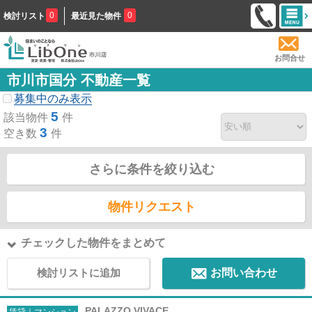
0
0
検討リスト
最近見た物件
お問合せ
市川市国分 不動産一覧
募集中のみ表示
5
該当物件
件
3
空き数
件
さらに条件を絞り込む
物件リクエスト
チェックした物件をまとめて
検討リストに追加
お問い合わせ
PALAZZO VIVACE
賃貸｜マンション