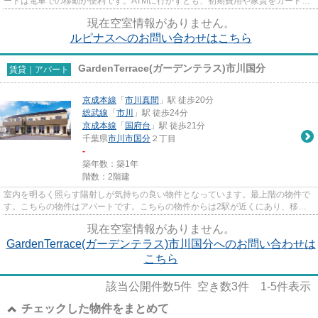
ートは電車での移動が便利です。ATMに行かずとも、初期費用や家賃をカードで
決済できます。ごみ置き場も...
現在空室情報がありません。
ルピナスへのお問い合わせはこちら
GardenTerrace(ガーデンテラス)市川国分
賃貸｜アパート
京成本線
「
市川真間
」駅 徒歩20分
総武線
「
市川
」駅 徒歩24分
京成本線
「
国府台
」駅 徒歩21分
千葉県
市川市
国分
２丁目
-
築年数：築1年
階数：2階建
室内を明るく照らす陽射しが気持ちの良い物件となっています。最上階の物件で
す。こちらの物件はアパートです。こちらの物件からは2駅が近くにあり、移動
範囲も広がります。当社スタッ...
現在空室情報がありません。
GardenTerrace(ガーデンテラス)市川国分へのお問い合わせは
こちら
該当公開件数
5
件 空き数
3
件
1-5
件表示
チェックした物件をまとめて