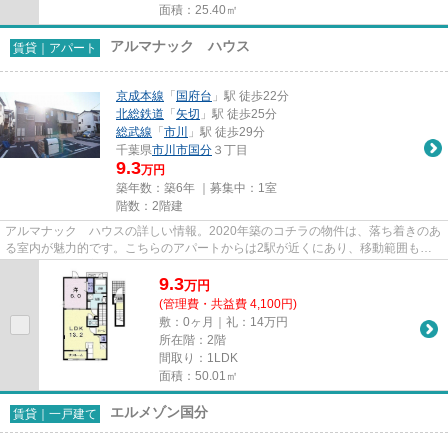
面積：25.40㎡
アルマナック ハウス
賃貸｜アパート
京成本線
「
国府台
」駅 徒歩22分
北総鉄道
「
矢切
」駅 徒歩25分
総武線
「
市川
」駅 徒歩29分
千葉県
市川市
国分
３丁目
9.3
万円
築年数：築6年 ｜募集中：
1室
階数：2階建
アルマナック ハウスの詳しい情報。2020年築のコチラの物件は、落ち着きのあ
る室内が魅力的です。こちらのアパートからは2駅が近くにあり、移動範囲も広
がります。落ち着いた街並みが...
9.3
万
円
(管理費・共益費 4,100円)
敷：0ヶ月｜礼：14万円
所在階：2階
間取り：1LDK
面積：50.01㎡
エルメゾン国分
賃貸｜一戸建て