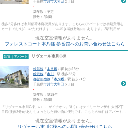
千葉県
市川市
大和田
２丁目
-
築年数：予定
階数：2階建
徒歩2分歩けば市川稲荷木郵便局があります。こちらのアパートでは初期費用を
カードでお支払いいただけます。ごみ置き場は敷地内にあります。2駅利用がで
きて、電車での移動に役立つ物...
現在空室情報がありません。
フォレストコート本八幡 参番館へのお問い合わせはこちら
リヴェール市川C棟
賃貸｜アパート
総武線
「
本八幡
」駅 徒歩18分
総武線
「
市川
」駅 徒歩22分
都営新宿線
「
本八幡
」駅 徒歩21分
千葉県
市川市
大和田
５丁目
-
築年数：築18年
階数：2階建
「リヴェール市川C棟」のここがイチオシ。近くにはデイリーヤマザキ 大洲2丁
目店(徒歩2分)がありちょっとした買い物に便利です。こちらの物件はアパートで
す。最上階のアパートです。...
現在空室情報がありません。
リヴェール市川C棟へのお問い合わせはこちら