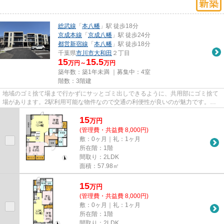
総武線
「
本八幡
」駅 徒歩18分
京成本線
「
京成八幡
」駅 徒歩24分
都営新宿線
「
本八幡
」駅 徒歩18分
千葉県
市川市
大和田
２丁目
15
15.5
万円～
万円
築年数：築1年未満 ｜募集中：
4室
階数：3階建
地域のゴミ捨て場まで行かずにサッとゴミ出しできるように、共用部にゴミ捨て
場があります。2駅利用可能な物件なので交通の利便性が良いのが魅力です。こ
ちらは初期費用をカードでお支...
15
万
円
(管理費・共益費 8,000円)
敷：0ヶ月｜礼：1ヶ月
所在階：1階
間取り：2LDK
面積：57.98㎡
15
万
円
(管理費・共益費 8,000円)
敷：0ヶ月｜礼：1ヶ月
所在階：1階
間取り：2LDK