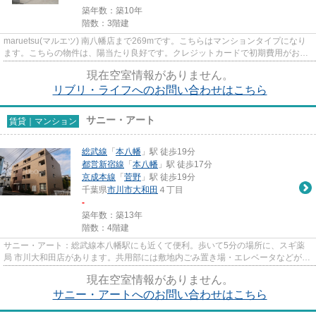
築年数：築10年
階数：3階建
maruetsu(マルエツ) 南八幡店まで269mです。こちらはマンションタイプになり
ます。こちらの物件は、陽当たり良好です。クレジットカードで初期費用がお支
払いいただけるので、決済の手...
現在空室情報がありません。
リブリ・ライフへのお問い合わせはこちら
サニー・アート
賃貸｜マンション
総武線
「
本八幡
」駅 徒歩19分
都営新宿線
「
本八幡
」駅 徒歩17分
京成本線
「
菅野
」駅 徒歩19分
千葉県
市川市
大和田
４丁目
-
築年数：築13年
階数：4階建
サニー・アート：総武線本八幡駅にも近くて便利。歩いて5分の場所に、スギ薬
局 市川大和田店があります。共用部には敷地内ごみ置き場・エレベータなどが備
わっておりとても充実してい...
現在空室情報がありません。
サニー・アートへのお問い合わせはこちら