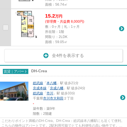
面積：56.74㎡
15.2
万
円
(管理費・共益費 8,000円)
敷：0ヶ月｜礼：1ヶ月
所在階：1階
間取り：2LDK
面積：59.05㎡
全4件を表示する
DH-Crea
賃貸｜アパート
総武線
「
本八幡
」駅 徒歩21分
京成本線
「
京成八幡
」駅 徒歩24分
総武線
「
市川
」駅 徒歩33分
千葉県
市川市
大和田
２丁目
-
築年数：築9年
階数：2階建
こだわりポイント満載のDH-Crea。DH-Crea：総武線本八幡駅にも近くて便利。
こちらの物件はアパートです。2駅利用可能でとても利便性の高い物件です。当