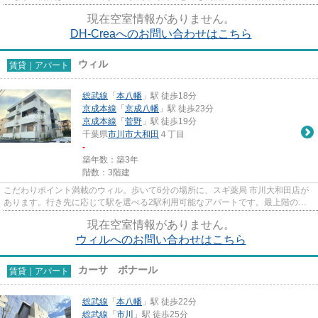
社スタッフが地域の賃貸情報をご...
現在空室情報がありません。
DH-Creaへのお問い合わせはこちら
ウィル
賃貸｜アパート
総武線
「
本八幡
」駅 徒歩18分
京成本線
「
京成八幡
」駅 徒歩23分
京成本線
「
菅野
」駅 徒歩19分
千葉県
市川市
大和田
４丁目
-
築年数：築3年
階数：3階建
こだわりポイント満載のウィル。歩いて6分の場所に、スギ薬局 市川大和田店が
あります。行き先に応じて駅を選べる2駅利用可能なアパートです。最上階の物
件です。できるだけ早めに不動...
現在空室情報がありません。
ウィルへのお問い合わせはこちら
カーサ ボナール
賃貸｜アパート
総武線
「
本八幡
」駅 徒歩22分
総武線
「
市川
」駅 徒歩25分