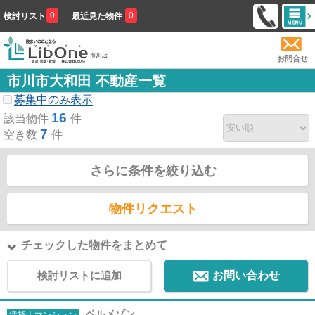
0
0
検討リスト
最近見た物件
お問合せ
市川市大和田 不動産一覧
募集中のみ表示
16
該当物件
件
7
空き数
件
さらに条件を絞り込む
物件リクエスト
チェックした物件をまとめて
検討リストに追加
お問い合わせ
ベルメゾン
賃貸｜マンション