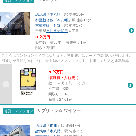
総武線
「
本八幡
」駅 徒歩19分
都営新宿線
「
本八幡
」駅 徒歩18分
京成本線
「
菅野
」駅 徒歩17分
千葉県
市川市
大和田
４丁目
5.3
万円
築年数：築33年 ｜募集中：
1室
階数：3階建
こちらはマンションタイプになります。初期費用はカードで決済いただけます。
風通しが良好な物件です。最上階のマンションです。市川市エリアと総武線本八
幡付近での賃貸マンション、...
5.3
万
円
(管理費・共益費 -)
敷：0ヶ月｜礼：1ヶ月
所在階：3階
間取り：1R
面積：24.01㎡
リブリ・ラム ワイヤー
賃貸｜マンション
総武線
「
市川
」駅 徒歩18分
総武線
「
本八幡
」駅 徒歩19分