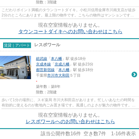
階数：3階建
こだわりポイント満載のタウンコートダイキ。小松川信用金庫市川南支店が徒歩
2分のところにあります。最上階の物件です。こちらの物件はマンションです。
市川市エリアにある賃貸情報の...
現在空室情報がありません。
タウンコートダイキへのお問い合わせはこちら
レスポワール
賃貸｜アパート
総武線
「
本八幡
」駅 徒歩18分
京成本線
「
京成八幡
」駅 徒歩23分
都営新宿線
「
本八幡
」駅 徒歩18分
千葉県
市川市
大和田
５丁目
-
築年数：築8年
階数：2階建
歩いて1分の場所に、スギ薬局 市川大和田店があります。忙しいあなたの時間を
有効的に使えるのが敷地内ごみ置き場です。風通しのよさが魅力の物件です。こ
ちらは初期費用をカードでお...
現在空室情報がありません。
レスポワールへのお問い合わせはこちら
該当公開件数
16
件 空き数
7
件
1-16
件表示