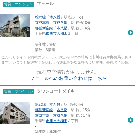
フェール
賃貸｜マンション
総武線
「
本八幡
」駅 徒歩16分
京成本線
「
京成八幡
」駅 徒歩18分
都営新宿線
「
本八幡
」駅 徒歩16分
千葉県
市川市
大和田
２丁目
-
築年数：築8年
階数：3階建
こだわりポイント満載のフェール。家から24mの場所に市川稲荷木郵便局があり
ます。いつでも快適空間を味わえる通風良好な気持ちよい物件。外観タイル張り
は耐久性に優れ、管理の手間も...
現在空室情報がありません。
フェールへのお問い合わせはこちら
タウンコートダイキ
賃貸｜マンション
総武線
「
本八幡
」駅 徒歩14分
都営新宿線
「
本八幡
」駅 徒歩15分
京成本線
「
京成八幡
」駅 徒歩17分
千葉県
市川市
大和田
３丁目
-
築年数：築36年