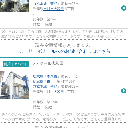
京成本線
「
菅野
」駅 徒歩23分
千葉県
市川市
大和田
５丁目
-
築年数：築3年
階数：3階建
家から290mのところに市川大洲郵便局があります。敷地内には使いやすいごみ
置き場もございます。こちらの物件はアパートです。外観タイル張りは、アパー
トの骨組みを守るのにも役立ち...
現在空室情報がありません。
カーサ ボナールへのお問い合わせはこちら
ラ・クール大和田
賃貸｜アパート
総武線
「
本八幡
」駅 徒歩15分
総武線
「
市川
」駅 徒歩18分
京成本線
「
菅野
」駅 徒歩13分
千葉県
市川市
大和田
４丁目
-
築年数：築17年
階数：2階建
多くの方からご好評頂いているラ・クール大和田のご紹介です。毎月の支払でマ
イルがおすすめに貯まる。家賃のカード払いが可能です。こちらは通風良好な物
件です。使い勝手の良いアパ...