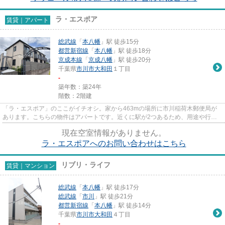
ラ・エスポア
賃貸｜アパート
総武線
「
本八幡
」駅 徒歩15分
都営新宿線
「
本八幡
」駅 徒歩18分
京成本線
「
京成八幡
」駅 徒歩20分
千葉県
市川市
大和田
１丁目
-
築年数：築24年
階数：2階建
「ラ・エスポア」のここがイチオシ。家から463mの場所に市川稲荷木郵便局が
あります。こちらの物件はアパートです。近くに駅が2つあるため、用途や行き
先に応じて駅を選べる物件です。...
現在空室情報がありません。
ラ・エスポアへのお問い合わせはこちら
リブリ・ライフ
賃貸｜マンション
総武線
「
本八幡
」駅 徒歩17分
総武線
「
市川
」駅 徒歩21分
都営新宿線
「
本八幡
」駅 徒歩14分
千葉県
市川市
大和田
４丁目
-