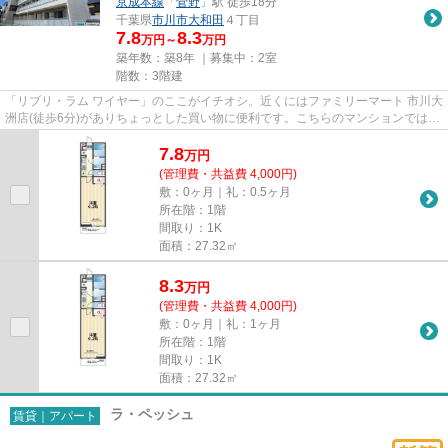
京成本線
「
菅野
」駅 徒歩18分
千葉県
市川市
大和田
４丁目
7.8
8.3
万円～
万円
築年数：築8年 ｜募集中：
2室
階数：3階建
「リブリ・ラム ワイヤー」のここがイチオシ。近くにはファミリーマート 市川大
洲店(徒歩6分)がありちょっとした買い物に便利です。こちらのマンションでは初
期費用をカードでお支払い...
7.8
万
円
(管理費・共益費 4,000円)
敷：0ヶ月｜礼：0.5ヶ月
所在階：1階
間取り：1K
面積：27.32㎡
8.3
万
円
(管理費・共益費 4,000円)
敷：0ヶ月｜礼：1ヶ月
所在階：1階
間取り：1K
面積：27.32㎡
ラ・ペッシュ
賃貸｜アパート