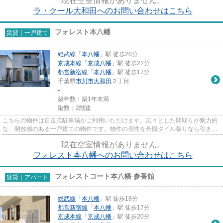
現在空室情報がありません。
ラ・クール大和田へのお問い合わせはこちら
フォレスト本八幡
賃貸｜一戸建て
総武線
「
本八幡
」駅 徒歩20分
京成本線
「
京成八幡
」駅 徒歩22分
都営新宿線
「
本八幡
」駅 徒歩17分
千葉県
市川市
大和田
２丁目
-
築年数：築1年未満
階数：2階建
こちらの物件は自走式駐車場がご利用いただけます。広々とした間取りが魅力的
な、開放感のある一戸建ての物件です。物件の個性を外観タイル張りなら引き出
すことができます。初期費用...
現在空室情報がありません。
フォレスト本八幡へのお問い合わせはこちら
フォレストコート本八幡 参番館
賃貸｜アパート
総武線
「
本八幡
」駅 徒歩18分
都営新宿線
「
本八幡
」駅 徒歩17分
京成本線
「
京成八幡
」駅 徒歩20分