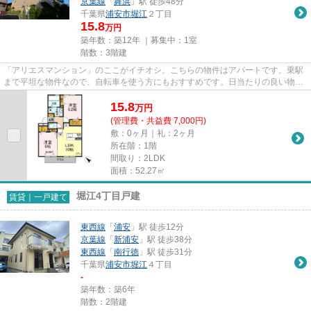
京葉線
「
舞浜
」駅 徒歩48分
千葉県
浦安市
堀江
２丁目
15.8
万円
築年数：築12年 ｜募集中：
1室
階数：3階建
「アリエスマンション」のここがイチオシ。こちらの物件はアパートです。乗駅
まで平坦な物件なので、自転車を使う方にもおすすめです。日当たりの良い物件
です。できるだけ早めに不動...
15.8
万
円
(管理費・共益費 7,000円)
敷：0ヶ月｜礼：2ヶ月
所在階：1階
間取り：2LDK
面積：52.27㎡
堀江4丁目戸建
賃貸｜一戸建て
東西線
「
浦安
」駅 徒歩12分
京葉線
「
新浦安
」駅 徒歩38分
東西線
「
南行徳
」駅 徒歩31分
千葉県
浦安市
堀江
４丁目
-
築年数：築6年
階数：2階建