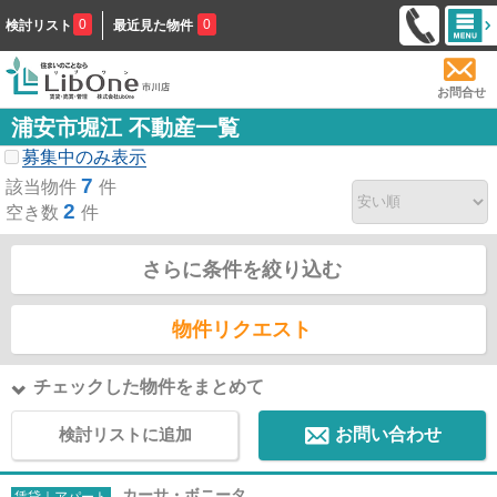
0
0
検討リスト
最近見た物件
お問合せ
浦安市堀江 不動産一覧
募集中のみ表示
7
該当物件
件
2
空き数
件
さらに条件を絞り込む
物件リクエスト
チェックした物件をまとめて
検討リストに追加
お問い合わせ
カーサ・ボニータ
賃貸｜アパート