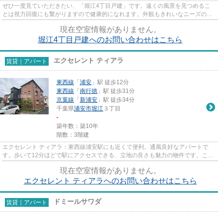
ぜひ一度見ていただきたい、「堀江4丁目戸建」です。遠くの風景を見つめるこ
とは視力回復にも繋がりますので健康的になれます。外観もきれいなニーズの高
い一戸建て物件はこちらです。...
現在空室情報がありません。
堀江4丁目戸建へのお問い合わせはこちら
エクセレント ティアラ
賃貸｜アパート
東西線
「
浦安
」駅 徒歩12分
東西線
「
南行徳
」駅 徒歩31分
京葉線
「
新浦安
」駅 徒歩34分
千葉県
浦安市
堀江
３丁目
-
築年数：築10年
階数：3階建
エクセレント ティアラ：東西線浦安駅にも近くて便利。通風良好なアパートで
す。歩いて12分ほどで駅にアクセスできる、立地の良さも魅力の物件です。こち
らの物件はアパートです。当社...
現在空室情報がありません。
エクセレント ティアラへのお問い合わせはこちら
ドミールサワダ
賃貸｜アパート