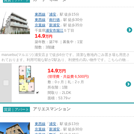
東西線
「
浦安
」駅 徒歩15分
東西線
「
南行徳
」駅 徒歩30分
京葉線
「
新浦安
」駅 徒歩35分
千葉県
浦安市
堀江
５丁目
14.9
万円
築年数：築7年 ｜募集中：
1室
階数：3階建
maruetsu(マルエツ) 浦安店まで徒歩6分です。清潔な敷地内ごみ置き場も用意さ
れております。利用可能な駅が2駅あり、利便性の高い物件です。こちらの物件
はアパートです。当社スタッフ...
14.9
万
円
(管理費・共益費 6,500円)
敷：0ヶ月｜礼：2ヶ月
所在階：1階
間取り：2LDK
面積：53.79㎡
アリエスマンション
賃貸｜アパート
東西線
「
浦安
」駅 徒歩13分
京葉線
「
新浦安
」駅 徒歩30分