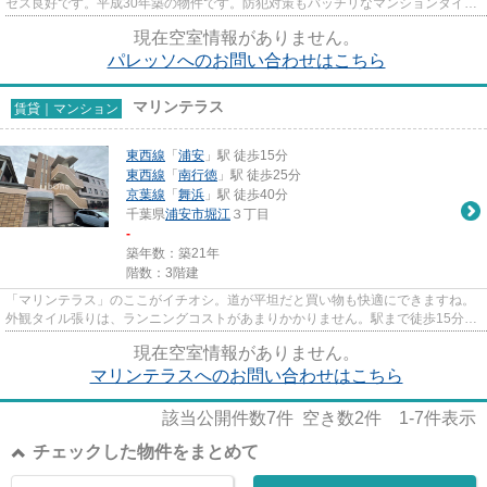
セス良好です。平成30年築の物件です。防犯対策もバッチリなマンションタイプ
の物件です。当社スタッフが...
現在空室情報がありません。
パレッソへのお問い合わせはこちら
マリンテラス
賃貸｜マンション
東西線
「
浦安
」駅 徒歩15分
東西線
「
南行徳
」駅 徒歩25分
京葉線
「
舞浜
」駅 徒歩40分
千葉県
浦安市
堀江
３丁目
-
築年数：築21年
階数：3階建
「マリンテラス」のここがイチオシ。道が平坦だと買い物も快適にできますね。
外観タイル張りは、ランニングコストがあまりかかりません。駅まで徒歩15分の
物件です。できるだけ早めに...
現在空室情報がありません。
マリンテラスへのお問い合わせはこちら
該当公開件数
7
件 空き数
2
件
1-7
件表示
チェックした物件をまとめて