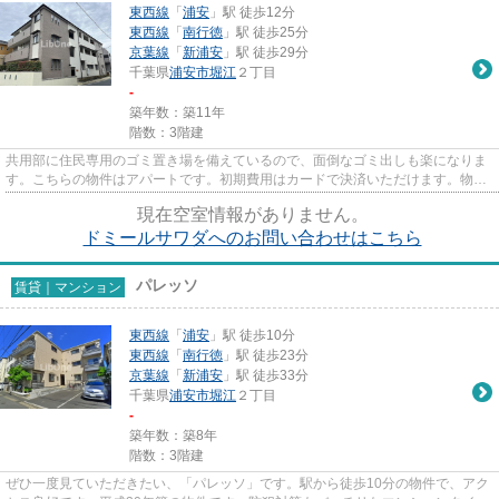
東西線
「
浦安
」駅 徒歩12分
東西線
「
南行徳
」駅 徒歩25分
京葉線
「
新浦安
」駅 徒歩29分
千葉県
浦安市
堀江
２丁目
-
築年数：築11年
階数：3階建
共用部に住民専用のゴミ置き場を備えているので、面倒なゴミ出しも楽になりま
す。こちらの物件はアパートです。初期費用はカードで決済いただけます。物件
の陽当りも良く、昼間には照...
現在空室情報がありません。
ドミールサワダへのお問い合わせはこちら
パレッソ
賃貸｜マンション
東西線
「
浦安
」駅 徒歩10分
東西線
「
南行徳
」駅 徒歩23分
京葉線
「
新浦安
」駅 徒歩33分
千葉県
浦安市
堀江
２丁目
-
築年数：築8年
階数：3階建
ぜひ一度見ていただきたい、「パレッソ」です。駅から徒歩10分の物件で、アク