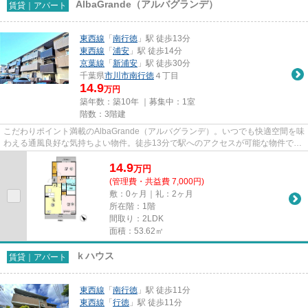
AlbaGrande（アルバグランデ）
賃貸｜アパート
東西線
「
南行徳
」駅 徒歩13分
東西線
「
浦安
」駅 徒歩14分
京葉線
「
新浦安
」駅 徒歩30分
千葉県
市川市
南行徳
４丁目
14.9
万円
築年数：築10年 ｜募集中：
1室
階数：3階建
こだわりポイント満載のAlbaGrande（アルバグランデ）。いつでも快適空間を味
わえる通風良好な気持ちよい物件。徒歩13分で駅へのアクセスが可能な物件で
す。バス停徒歩3分以内なので、...
14.9
万
円
(管理費・共益費 7,000円)
敷：0ヶ月｜礼：2ヶ月
所在階：1階
間取り：2LDK
面積：53.62㎡
ｋハウス
賃貸｜アパート
東西線
「
南行徳
」駅 徒歩11分
東西線
「
行徳
」駅 徒歩11分