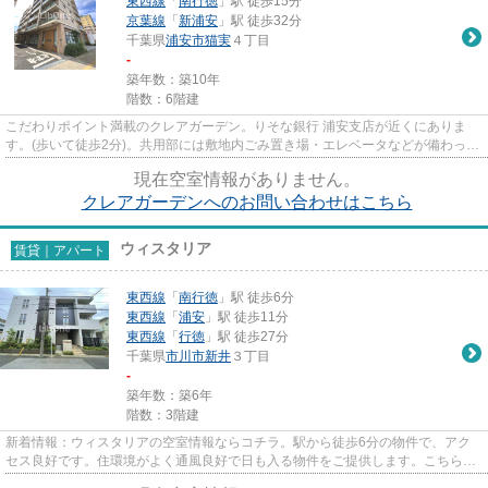
東西線
「
南行徳
」駅 徒歩15分
京葉線
「
新浦安
」駅 徒歩32分
千葉県
浦安市
猫実
４丁目
-
築年数：築10年
階数：6階建
こだわりポイント満載のクレアガーデン。りそな銀行 浦安支店が近くにありま
す。(歩いて徒歩2分)。共用部には敷地内ごみ置き場・エレベータなどが備わって
おりとても充実しています。...
現在空室情報がありません。
クレアガーデンへのお問い合わせはこちら
ウィスタリア
賃貸｜アパート
東西線
「
南行徳
」駅 徒歩6分
東西線
「
浦安
」駅 徒歩11分
東西線
「
行徳
」駅 徒歩27分
千葉県
市川市
新井
３丁目
-
築年数：築6年
階数：3階建
新着情報：ウィスタリアの空室情報ならコチラ。駅から徒歩6分の物件で、アク
セス良好です。住環境がよく通風良好で日も入る物件をご提供します。こちらの
物件はアパートです。市川市エ...