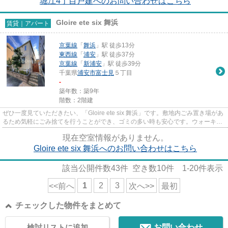
堀江4丁目戸建へのお問い合わせはこちら
Gloire ete six 舞浜
賃貸｜アパート
京葉線
「
舞浜
」駅 徒歩13分
東西線
「
浦安
」駅 徒歩37分
京葉線
「
新浦安
」駅 徒歩39分
千葉県
浦安市
富士見
５丁目
-
築年数：築9年
階数：2階建
ぜひ一度見ていただきたい、「Gloire ete six 舞浜」です。敷地内ごみ置き場があ
るため気軽にごみ捨てを行うことができ、ゴミの多い時も安心です。ウォーキン
グやランニングが趣味の方...
現在空室情報がありません。
Gloire ete six 舞浜へのお問い合わせはこちら
該当公開件数
43
件 空き数
10
件
1-20
件表示
1
2
3
<<前へ
次へ>>
最初
チェックした物件をまとめて
検討リストに追加
お問い合わせ