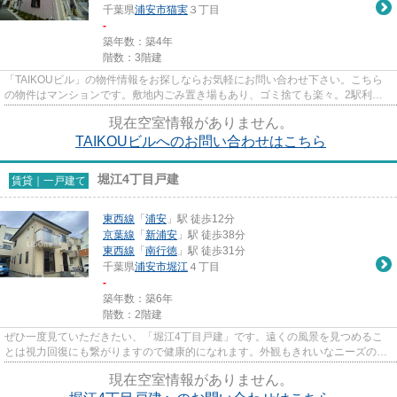
千葉県
浦安市
猫実
３丁目
-
築年数：築4年
階数：3階建
「TAIKOUビル」の物件情報をお探しならお気軽にお問い合わせ下さい。こちら
の物件はマンションです。敷地内ごみ置き場もあり、ゴミ捨ても楽々。2駅利用
できる場所にあるので利便性が高...
現在空室情報がありません。
TAIKOUビルへのお問い合わせはこちら
堀江4丁目戸建
賃貸｜一戸建て
東西線
「
浦安
」駅 徒歩12分
京葉線
「
新浦安
」駅 徒歩38分
東西線
「
南行徳
」駅 徒歩31分
千葉県
浦安市
堀江
４丁目
-
築年数：築6年
階数：2階建
ぜひ一度見ていただきたい、「堀江4丁目戸建」です。遠くの風景を見つめるこ
とは視力回復にも繋がりますので健康的になれます。外観もきれいなニーズの高
い一戸建て物件はこちらです。...
現在空室情報がありません。