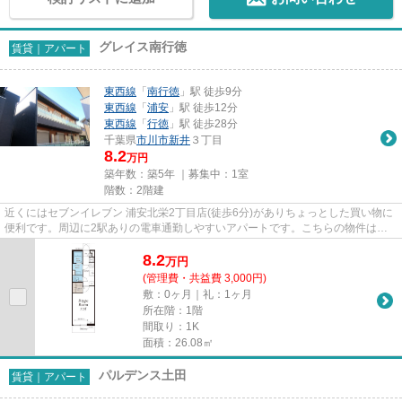
グレイス南行徳
賃貸｜アパート
東西線
「
南行徳
」駅 徒歩9分
東西線
「
浦安
」駅 徒歩12分
東西線
「
行徳
」駅 徒歩28分
千葉県
市川市
新井
３丁目
8.2
万円
築年数：築5年 ｜募集中：
1室
階数：2階建
近くにはセブンイレブン 浦安北栄2丁目店(徒歩6分)がありちょっとした買い物に
便利です。周辺に2駅ありの電車通勤しやすいアパートです。こちらの物件はア
パートです。築5年の物件で充...
8.2
万
円
(管理費・共益費 3,000円)
敷：0ヶ月｜礼：1ヶ月
所在階：1階
間取り：1K
面積：26.08㎡
パルデンス土田
賃貸｜アパート