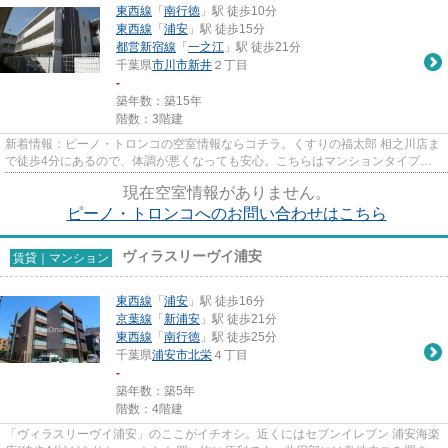
東西線
「
南行徳
」駅 徒歩10分
東西線
「
浦安
」駅 徒歩15分
都営新宿線
「
一之江
」駅 徒歩21分
千葉県
市川市
新井
２丁目
-
築年数：築15年
階数：3階建
新着情報：ピーノ・トロンコの空室情報ならコチラ。くすりの福太郎 相之川店ま
で徒歩4分にあるので、体調が悪くなっても安心。こちらはマンションタイプに
なります。クレジットカード...
現在空室情報がありません。
ピーノ・トロンコへのお問い合わせはこちら
ヴィラスリーヴイ浦安
賃貸｜マンション
東西線
「
浦安
」駅 徒歩16分
京葉線
「
新浦安
」駅 徒歩21分
東西線
「
南行徳
」駅 徒歩25分
千葉県
浦安市
北栄
４丁目
-
築年数：築5年
階数：4階建
「ヴィラスリーヴイ浦安」のここがイチオシ。近くにはセブンイレブン 浦安海楽