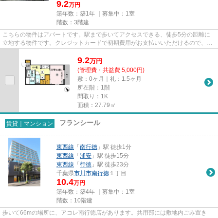
9.2
万円
築年数：築1年 ｜募集中：
1室
階数：3階建
こちらの物件はアパートです。駅まで歩いてアクセスできる、徒歩5分の距離に
立地する物件です。クレジットカードで初期費用がお支払いいただけるので、決
済の手間が軽減できます。付近...
9.2
万
円
(管理費・共益費 5,000円)
敷：0ヶ月｜礼：1.5ヶ月
所在階：1階
間取り：1K
面積：27.79㎡
フランシール
賃貸｜マンション
東西線
「
南行徳
」駅 徒歩1分
東西線
「
浦安
」駅 徒歩15分
東西線
「
行徳
」駅 徒歩23分
千葉県
市川市
南行徳
１丁目
10.4
万円
築年数：築4年 ｜募集中：
1室
階数：10階建
歩いて66mの場所に、アコレ南行徳店があります。共用部には敷地内ごみ置き