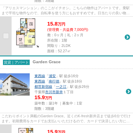
階数：3階建
「アリエスマンション」のここがイチオシ。こちらの物件はアパートです。乗駅
まで平坦な物件なので、自転車を使う方にもおすすめです。日当たりの良い物件
です。できるだけ早めに不動...
15.8
万
円
(管理費・共益費 7,000円)
敷：0ヶ月｜礼：2ヶ月
所在階：1階
間取り：2LDK
面積：52.27㎡
Garden Grace
賃貸｜アパート
東西線
「
浦安
」駅 徒歩16分
東西線
「
南行徳
」駅 徒歩18分
都営新宿線
「
一之江
」駅 徒歩26分
千葉県
市川市
新井
１丁目
15.9
万円
築年数：築1年 ｜募集中：
1室
階数：3階建
こだわりポイント満載のGarden Grace。近くのK-fresh新井店まで徒歩6分で行け
ます。初期費用をカードでお支払いいただけるので、カードで決済したい方にも
おすすめです。こちらの物件...
15.9
万
円