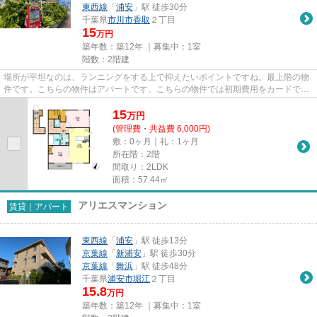
東西線
「
浦安
」駅 徒歩30分
千葉県
市川市
香取
２丁目
15
万円
築年数：築12年 ｜募集中：
1室
階数：2階建
場所が平坦なのは、ランニングをする上で抑えたいポイントですね。最上階の物
件です。こちらの物件はアパートです。こちらの物件では初期費用をカードでお
支払いいただけます。できる...
15
万
円
(管理費・共益費 6,000円)
敷：0ヶ月｜礼：1ヶ月
所在階：2階
間取り：2LDK
面積：57.44㎡
アリエスマンション
賃貸｜アパート
東西線
「
浦安
」駅 徒歩13分
京葉線
「
新浦安
」駅 徒歩30分
京葉線
「
舞浜
」駅 徒歩48分
千葉県
浦安市
堀江
２丁目
15.8
万円
築年数：築12年 ｜募集中：
1室