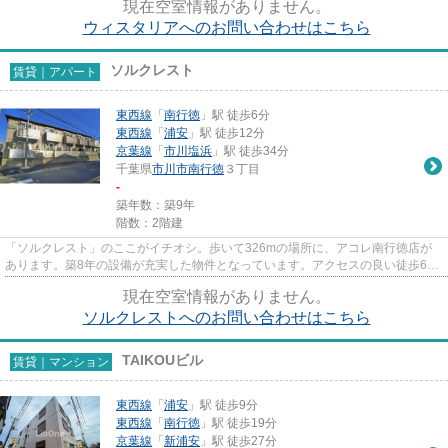
現在空室情報がありません。
ウィスタリアへのお問い合わせはこちら
ソルクレスト
賃貸｜アパート
東西線
「
南行徳
」駅 徒歩6分
東西線
「
浦安
」駅 徒歩12分
京葉線
「
市川塩浜
」駅 徒歩34分
千葉県
市川市
南行徳
３丁目
-
築年数：築9年
階数：2階建
「ソルクレスト」のここがイチオシ。歩いて326mの場所に、アコレ南行徳店が
あります。築8年の設備が充実した物件となっています。アクセスの良い徒歩6分
の物件です。できるだけ早めに...
現在空室情報がありません。
ソルクレストへのお問い合わせはこちら
TAIKOUビル
賃貸｜マンション
東西線
「
浦安
」駅 徒歩9分
東西線
「
南行徳
」駅 徒歩19分
京葉線
「
新浦安
」駅 徒歩27分