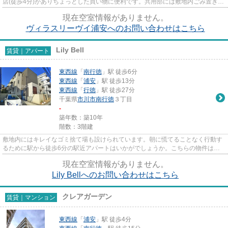
店(徒歩4分)がありちょっとした買い物に便利です。共用部には敷地内ごみ置き
場・エレベータなどが揃って...
現在空室情報がありません。
ヴィラスリーヴイ浦安へのお問い合わせはこちら
Lily Bell
賃貸｜アパート
東西線
「
南行徳
」駅 徒歩6分
東西線
「
浦安
」駅 徒歩13分
東西線
「
行徳
」駅 徒歩27分
千葉県
市川市
南行徳
３丁目
-
築年数：築10年
階数：3階建
敷地内にはキレイなゴミ捨て場も設けられています。朝に慌てることなく行動す
るために駅から徒歩6分の駅近アパートはいかがでしょうか。こちらの物件はア
パートです。良好な陽当りが好...
現在空室情報がありません。
Lily Bellへのお問い合わせはこちら
クレアガーデン
賃貸｜マンション
東西線
「
浦安
」駅 徒歩4分