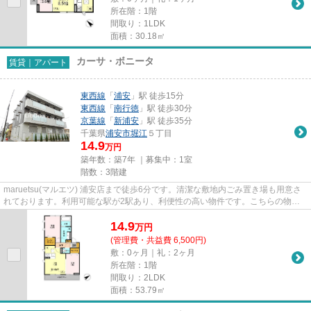
所在階：1階
間取り：1LDK
面積：30.18㎡
カーサ・ボニータ
賃貸｜アパート
東西線
「
浦安
」駅 徒歩15分
東西線
「
南行徳
」駅 徒歩30分
京葉線
「
新浦安
」駅 徒歩35分
千葉県
浦安市
堀江
５丁目
14.9
万円
築年数：築7年 ｜募集中：
1室
階数：3階建
maruetsu(マルエツ) 浦安店まで徒歩6分です。清潔な敷地内ごみ置き場も用意さ
れております。利用可能な駅が2駅あり、利便性の高い物件です。こちらの物件
はアパートです。当社スタッフ...
14.9
万
円
(管理費・共益費 6,500円)
敷：0ヶ月｜礼：2ヶ月
所在階：1階
間取り：2LDK
面積：53.79㎡