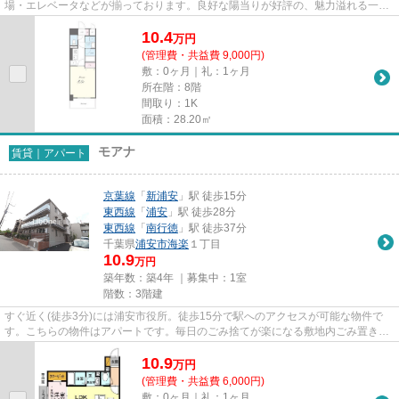
場・エレベータなどが揃っております。良好な陽当りが好評の、魅力溢れる一押
しの物件となっています。徒歩1...
10.4
万
円
(管理費・共益費 9,000円)
敷：0ヶ月｜礼：1ヶ月
所在階：8階
間取り：1K
面積：28.20㎡
モアナ
賃貸｜アパート
京葉線
「
新浦安
」駅 徒歩15分
東西線
「
浦安
」駅 徒歩28分
東西線
「
南行徳
」駅 徒歩37分
千葉県
浦安市
海楽
１丁目
10.9
万円
築年数：築4年 ｜募集中：
1室
階数：3階建
すぐ近く(徒歩3分)には浦安市役所。徒歩15分で駅へのアクセスが可能な物件で
す。こちらの物件はアパートです。毎日のごみ捨てが楽になる敷地内ごみ置き
場。当社スタッフが地域の賃貸情...
10.9
万
円
(管理費・共益費 6,000円)
敷：0ヶ月｜礼：1ヶ月