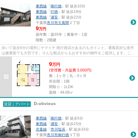
東西線
「
南行徳
」駅 徒歩10分
東西線
「
行徳
」駅 徒歩19分
東西線
「
浦安
」駅 徒歩22分
千葉県
市川市
欠真間
２丁目
9
万円
築年数：築35年 ｜募集中：
1室
階数：2階建
歩いて徒歩6分の場所にヤマイチ 南行徳店があるのもポイント。通風良好な条件
は健康面でも大切です。そんな観点からもおすすめの物件をご提供します。こち
らの物件は周辺に駅が2つある...
9
万
円
(管理費・共益費 3,000円)
敷：1ヶ月｜礼：0ヶ月
所在階：1階
間取り：1LDK
面積：49.08㎡
D-obvious
賃貸｜アパート
東西線
「
南行徳
」駅 徒歩5分
東西線
「
浦安
」駅 徒歩15分
京葉線
「
市川塩浜
」駅 徒歩33分
千葉県
市川市
南行徳
３丁目