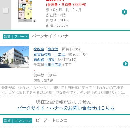
(管理費・共益費 7,000円)
敷：0ヶ月｜礼：2ヶ月
所在階：3階
間取り：2LDK
面積：59.56㎡
パークサイド・ハナ
賃貸｜アパート
東西線
「
南行徳
」駅 徒歩18分
都営新宿線
「
一之江
」駅 徒歩18分
東西線
「
浦安
」駅 徒歩21分
千葉県
市川市
広尾
１丁目
-
築年数：築6年
階数：3階建
外出が多いあなたにもピッタリ。歩いても自転車に乗っても疲れないの立地で
す。目的に応じて選べる2駅利用可能な物件です。使い勝手のよい間取りがポイ
ントのアパートです。築浅で、設...
現在空室情報がありません。
パークサイド・ハナへのお問い合わせはこちら
ピーノ・トロンコ
賃貸｜マンション