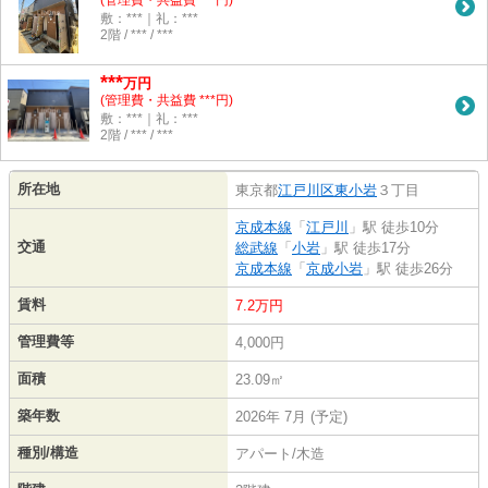
(管理費・共益費 ***円)
敷：***｜礼：***
2階 / *** / ***
***
万円
(管理費・共益費 ***円)
敷：***｜礼：***
2階 / *** / ***
所在地
東京都
江戸川区
東小岩
３丁目
京成本線
「
江戸川
」駅 徒歩10分
交通
総武線
「
小岩
」駅 徒歩17分
京成本線
「
京成小岩
」駅 徒歩26分
賃料
7.2万円
管理費等
4,000円
面積
23.09㎡
築年数
2026年 7月 (予定)
種別/構造
アパート/木造