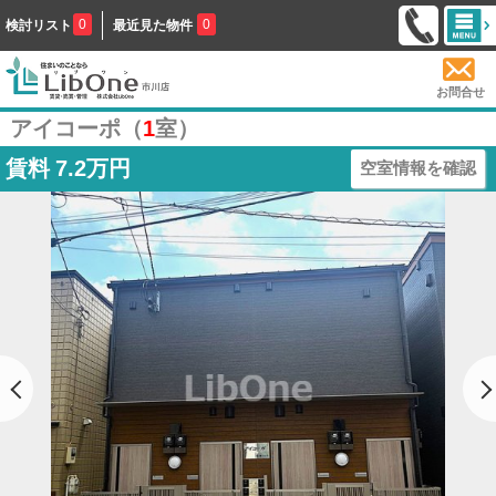
0
0
検討リスト
最近見た物件
お問合せ
アイコーポ（
1
室）
賃料
7.2万円
空室情報を確認