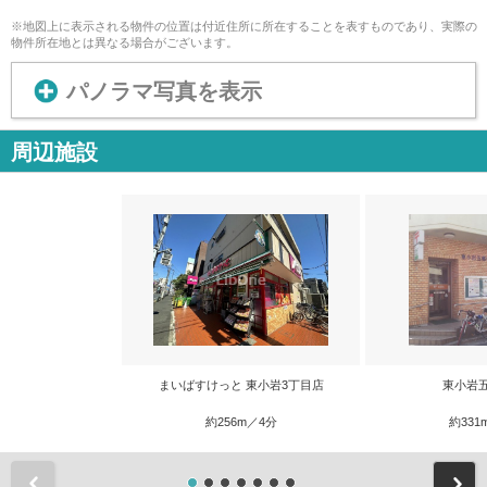
※地図上に表示される物件の位置は付近住所に所在することを表すものであり、実際の
物件所在地とは異なる場合がございます。
パノラマ写真を表示
周辺施設
まいばすけっと 東小岩3丁目店
東小岩
約256m／4分
約331
前