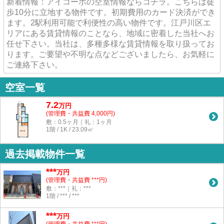
新着情報：アイコーポの空室情報ならコチラ。こちらは徒
歩10分に立地する物件です。初期費用のカード決済ができ
ます。2駅利用可能で利便性の高い物件です。江戸川区エ
リアにある賃貸情報のことなら、地域に密着した当社へお
任せ下さい。当社は、多種多様な賃貸情報を取り扱ってお
ります。ご要望や不明な点などございましたら、お気軽に
ご連絡下さい。
空室一覧
7.2
万
円
(管理費・共益費 4,000円)
敷：0.5ヶ月｜礼：1ヶ月
1階 / 1K / 23.09㎡
過去掲載物件一覧
***
万円
(管理費・共益費 ***円)
敷：***｜礼：***
1階 / *** / ***
***
万円