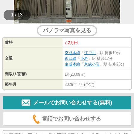
1 / 13
パノラマ写真を見る
賃料
7.2万円
京成本線
「
江戸川
」駅 徒歩10分
交通
総武線
「
小岩
」駅 徒歩17分
京成本線
「
京成小岩
」駅 徒歩26分
間取り(面積)
1K(23.09㎡)
築年月
2026年 7月(予定)
メールでお問い合わせする(無料)
電話でお問い合わせする