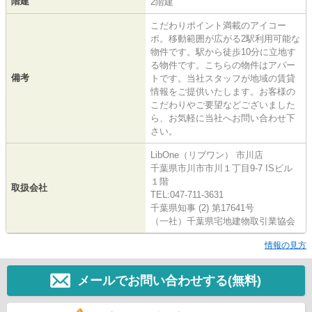
階建
2階建
こだわりポイント満載のアイコー
ポ。移動範囲が広がる2駅利用可能な
物件です。駅から徒歩10分に立地す
る物件です。こちらの物件はアパー
備考
トです。当社スタッフが地域の賃貸
情報をご提供いたします。お客様の
こだわりやご要望などございました
ら、お気軽に当社へお問い合わせ下
さい。
LibOne（リブワン） 市川店
千葉県市川市市川１丁目9-7 ISビル
１階
取扱会社
TEL:047-711-3631
千葉県知事 (2) 第17641号
（一社）千葉県宅地建物取引業協会
情報の見方
メールでお問い合わせする(無料)