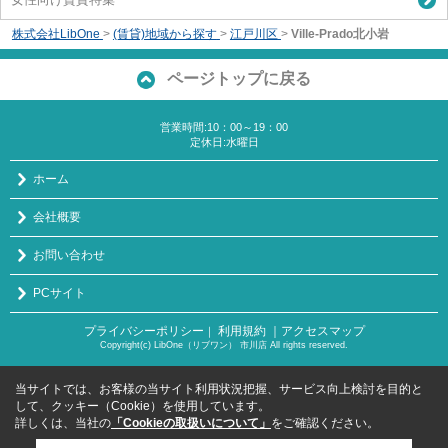
株式会社LibOne
>
(賃貸)地域から探す
>
江戸川区
>
Ville-Prado北小岩
ページトップに戻る
営業時間:10：00～19：00
定休日:水曜日
ホーム
会社概要
お問い合わせ
PCサイト
プライバシーポリシー
利用規約
｜アクセスマップ
｜
Copyright(c) LibOne（リブワン） 市川店 All rights reserved.
当サイトでは、お客様の当サイト利用状況把握、サービス向上検討を目的と
して、クッキー（Cookie）を使用しています。
詳しくは、当社の
「Cookieの取扱いについて」
をご確認ください。