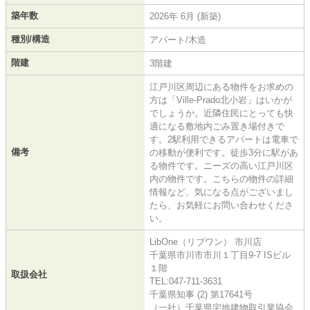
築年数
2026年 6月 (新築)
種別/構造
アパート/木造
階建
3階建
江戸川区周辺にある物件をお求めの
方は「Ville-Prado北小岩」はいかが
でしょうか。近隣住民にとっても快
適になる敷地内ごみ置き場付きで
す。2駅利用できるアパートは電車で
備考
の移動が便利です。徒歩3分に駅があ
る物件です。ニーズの高い江戸川区
内の物件です。こちらの物件の詳細
情報など、気になる点がございまし
たら、お気軽にお問い合わせくださ
い。
LibOne（リブワン） 市川店
千葉県市川市市川１丁目9-7 ISビル
１階
取扱会社
TEL:047-711-3631
千葉県知事 (2) 第17641号
（一社）千葉県宅地建物取引業協会