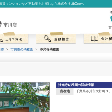
貸マンションなど不動産をお探しなら株式会社LibOneへ
営
川市
>
市川市の幼稚園
>
浄光寺幼稚園
浄光寺幼稚園の詳細情報
所在地
千葉県市川市大野町３丁目1