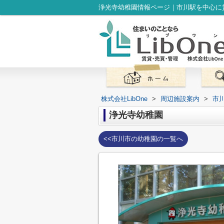
浄光寺幼稚園情報ページ｜市川駅を中心に賃
株式会社LibOne
>
周辺施設案内
>
市
浄光寺幼稚園
<<市川市の幼稚園の一覧へ