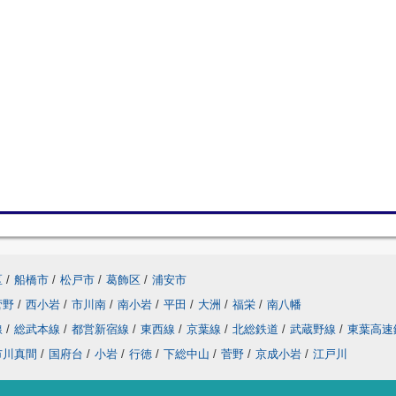
区
/
船橋市
/
松戸市
/
葛飾区
/
浦安市
菅野
/
西小岩
/
市川南
/
南小岩
/
平田
/
大洲
/
福栄
/
南八幡
線
/
総武本線
/
都営新宿線
/
東西線
/
京葉線
/
北総鉄道
/
武蔵野線
/
東葉高速
市川真間
/
国府台
/
小岩
/
行徳
/
下総中山
/
菅野
/
京成小岩
/
江戸川