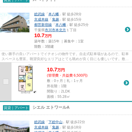
総武線
「
本八幡
」駅 徒歩28分
京成本線
「
鬼越
」駅 徒歩15分
都営新宿線
「
本八幡
」駅 徒歩25分
千葉県
市川市
本北方
１丁目
10.7
万円
築年数：築15年 ｜募集中：
1室
階数：3階建
使い勝手の良いアパートでイチオシの物件です。自走式駐車場があるので、駐車
スペースも豊富。眺望良好なエリアはとても眺めが良く目にも優しいです。敷地
内ごみ置き場があるので、忙...
10.7
万
円
(管理費・共益費 6,500円)
敷：0ヶ月｜礼：1ヶ月
所在階：1階
間取り：2LDK
面積：55.28㎡
シエル エトワールA
賃貸｜アパート
総武線
「
下総中山
」駅 徒歩22分
京成本線
「
鬼越
」駅 徒歩18分