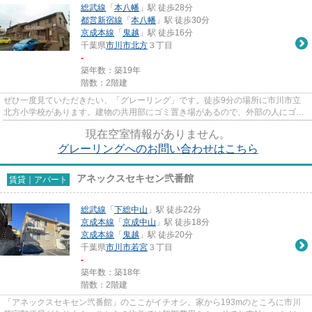
総武線
「
本八幡
」駅 徒歩28分
都営新宿線
「
本八幡
」駅 徒歩30分
京成本線
「
鬼越
」駅 徒歩16分
千葉県
市川市
北方
３丁目
-
築年数：築19年
階数：2階建
ぜひ一度見ていただきたい、「グレーリング」です。徒歩9分の場所に市川市立
北方小学校があります。建物の共用部にゴミ置き場があるので、外部の人にゴミ
を見られるなどのトラブルも減...
現在空室情報がありません。
グレーリングへのお問い合わせはこちら
アネックスセキセン弐番館
賃貸｜アパート
総武線
「
下総中山
」駅 徒歩22分
京成本線
「
京成中山
」駅 徒歩18分
京成本線
「
鬼越
」駅 徒歩20分
千葉県
市川市
若宮
３丁目
-
築年数：築18年
階数：2階建
「アネックスセキセン弐番館」のここがイチオシ。家から193mのところに市川