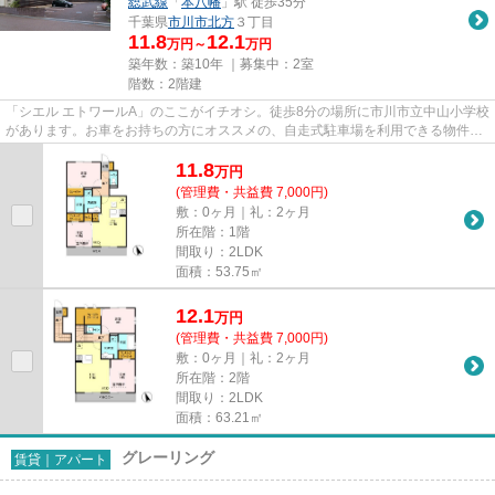
総武線
「
本八幡
」駅 徒歩35分
千葉県
市川市
北方
３丁目
11.8
12.1
万円～
万円
築年数：築10年 ｜募集中：
2室
階数：2階建
「シエル エトワールA」のここがイチオシ。徒歩8分の場所に市川市立中山小学校
があります。お車をお持ちの方にオススメの、自走式駐車場を利用できる物件で
す。こちらの物件はアパート...
11.8
万
円
(管理費・共益費 7,000円)
敷：0ヶ月｜礼：2ヶ月
所在階：1階
間取り：2LDK
面積：53.75㎡
12.1
万
円
(管理費・共益費 7,000円)
敷：0ヶ月｜礼：2ヶ月
所在階：2階
間取り：2LDK
面積：63.21㎡
グレーリング
賃貸｜アパート