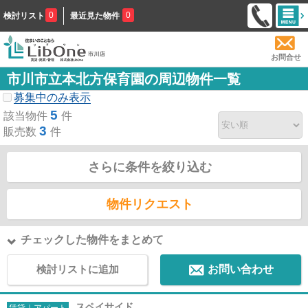
0
0
検討リスト
最近見た物件
お問合せ
市川市立本北方保育園の周辺物件一覧
募集中のみ表示
5
該当物件
件
3
販売数
件
さらに条件を絞り込む
物件リクエスト
チェックした物件をまとめて
検討リストに追加
お問い合わせ
スペイサイド
賃貸｜アパート