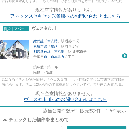
若宮郵便局があります。こちらの物件では初期費用をカードでお支払いいただけ
ます。こちらは自走式駐車場付...
現在空室情報がありません。
アネックスセキセン弐番館へのお問い合わせはこちら
ヴェスタ市川
賃貸｜アパート
総武線
「
本八幡
」駅 徒歩25分
京成本線
「
鬼越
」駅 徒歩17分
都営新宿線
「
本八幡
」駅 徒歩28分
千葉県
市川市
本北方
２丁目
-
築年数：築11年
階数：2階建
気になるイチオシ物件情報：「ヴェスタ市川」。徒歩2分歩けば市川本北方郵便
局があります。周辺に2駅あるので電車通勤しやすいです。敷地内ごみ置き場が
あるのでゴミの持ち運びの負担...
現在空室情報がありません。
ヴェスタ市川へのお問い合わせはこちら
該当公開件数
5
件 販売数
3
件
1-5
件表示
チェックした物件をまとめて