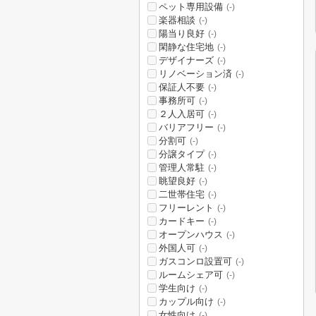
ペット専用設備
(-)
楽器相談
(-)
陽当り良好
(-)
閑静な住宅地
(-)
デザイナーズ
(-)
リノベーション済
(-)
保証人不要
(-)
事務所可
(-)
２人入居可
(-)
バリアフリー
(-)
分割可
(-)
分譲タイプ
(-)
管理人常駐
(-)
眺望良好
(-)
二世帯住宅
(-)
フリーレント
(-)
カードキー
(-)
オープンハウス
(-)
外国人可
(-)
ガスコンロ設置可
(-)
ルームシェア可
(-)
学生向け
(-)
カップル向け
(-)
女性向け
(-)