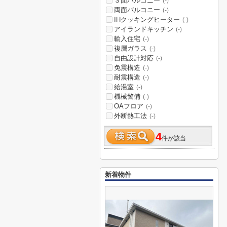
３面バルコニー
(-)
両面バルコニー
(-)
IHクッキングヒーター
(-)
アイランドキッチン
(-)
輸入住宅
(-)
複層ガラス
(-)
自由設計対応
(-)
免震構造
(-)
耐震構造
(-)
給湯室
(-)
機械警備
(-)
OAフロア
(-)
外断熱工法
(-)
4
件が該当
新着物件