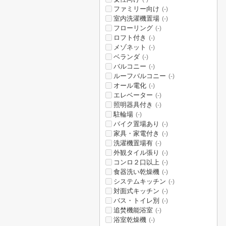
ファミリー向け
(-)
室内洗濯機置場
(-)
フローリング
(-)
ロフト付き
(-)
メゾネット
(-)
ベランダ
(-)
バルコニー
(-)
ルーフバルコニー
(-)
オール電化
(-)
エレベーター
(-)
照明器具付き
(-)
駐輪場
(-)
バイク置場あり
(-)
家具・家電付き
(-)
洗濯機置場有
(-)
外観タイル張り
(-)
コンロ２口以上
(-)
食器洗い乾燥機
(-)
システムキッチン
(-)
対面式キッチン
(-)
バス・トイレ別
(-)
追焚機能浴室
(-)
浴室乾燥機
(-)