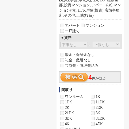
部,投資マンション,アパート(棟),マン
ション(棟),ビル,戸建(投資),店舗事務
所,その他,土地(投資)
アパート
マンション
一戸建て
▼賃料
～
敷金・保証金なし
礼金・敷引なし
共益費・管理費込み
4
件が該当
間取り
ワンルーム
1K
1DK
1LDK
2K
2DK
2LDK
3K
3DK
3LDK
4K
4DK