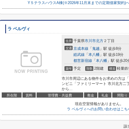
Y５テラスハウスA棟(※2026年11月末までの定期借家契約
ラ ベルヴィ
千葉県
市川市
北方
２丁目
住所
交通
京成本線
「
鬼越
」駅 徒歩8分
総武線
「
本八幡
」駅 徒歩19分
都営新宿線
「
本八幡
」駅 徒歩20
予定
2階建
軽量鉄
築年
階数
構造
市川市周辺にある物件をお求めの方は「
ンビニ「ファミリーマート 市川北方二丁
から...
所在階
賃料
管理費・共益費
敷金
礼金
間取り
現在空室情報がありません。
ラ ベルヴィへのお問い合わせはこち
該