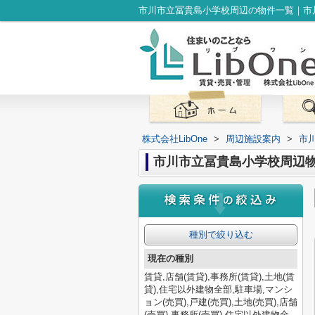
株式会社LibOne
>
周辺施設案内
>
市
市川市立冨貴島小学校周辺
種別で絞り込む
現在の種別
賃貸,店舗(賃貸),事務所(賃貸),土地(賃
貸),住宅以外建物全部,駐車場,マンシ
ョン(売買),戸建(売買),土地(売買),店舗
(売買),事務所(売買),住宅以外建物全