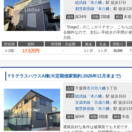
総武線
「
本八幡
」駅 徒歩17分
都営新宿線
「
本八幡
」駅 徒歩12
築34年
2階建
木造
築年
階数
構造
「Stage2」のここがイチオシ。こち
る物件なので、支払い手続きの手間が省
力回...
所在階
賃料
管理費・共益費
敷金
礼金
間取り
17.5
万円
1-2階
-
1ヶ月
1ヶ月
3LDK
7
Y５テラスハウスA棟(※定期借家契約:2026年11月末まで)
千葉県
市川市
八幡
５丁目
住所
交通
総武線
「
本八幡
」駅 徒歩16分
京成本線
「
京成八幡
」駅 徒歩13
都営新宿線
「
本八幡
」駅 徒歩13
築9年
2階建
木造
築年
階数
構造
通風良好な条件は健康面でも大切です。