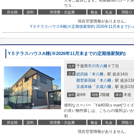
スをご提供します。初期費用のカード決
ウス...
所在階
賃料
管理費・共益費
敷金
礼金
間取り
現在空室情報がありません。
Y５テラスハウスA棟(※定期借家契約:2026年11月末まで
Y５テラスハウスA棟(※2026年11月末までの定期借家契約)
千葉県
市川市
八幡
５丁目
住所
交通
総武線
「
本八幡
」駅 徒歩14分
都営新宿線
「
本八幡
」駅 徒歩13
京成本線
「
京成八幡
」駅 徒歩13
築9年
2階建
木造
築年
階数
構造
便利なスーパー「Y&#039;s mart(ワ
の良い物件探しは、こちらの場所はいか
初...
所在階
賃料
管理費・共益費
敷金
礼金
間取り
現在空室情報がありません。