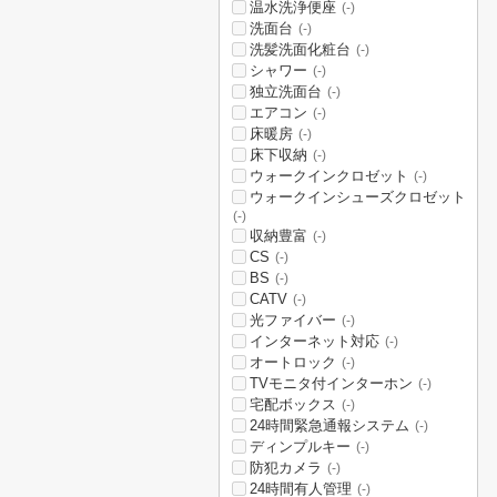
温水洗浄便座
(-)
洗面台
(-)
洗髪洗面化粧台
(-)
シャワー
(-)
独立洗面台
(-)
エアコン
(-)
床暖房
(-)
床下収納
(-)
ウォークインクロゼット
(-)
ウォークインシューズクロゼット
(-)
収納豊富
(-)
CS
(-)
BS
(-)
CATV
(-)
光ファイバー
(-)
インターネット対応
(-)
オートロック
(-)
TVモニタ付インターホン
(-)
宅配ボックス
(-)
24時間緊急通報システム
(-)
ディンプルキー
(-)
防犯カメラ
(-)
24時間有人管理
(-)