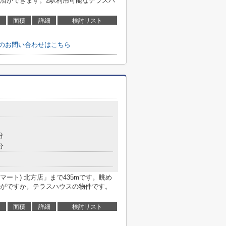
済ができます。2駅利用可能なテラスハ
面積
詳細
検討リスト
)へのお問い合わせはこちら
分
分
イズマート) 北方店」まで435mです。眺め
がですか。テラスハウスの物件です。
面積
詳細
検討リスト