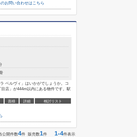
)へのお問い合わせはこちら
分
骨
ラ ベルヴィ」はいかがでしょうか。コ
目店」が444m以内にある物件です。駅
面積
詳細
検討リスト
ら
4
1
1-4
当公開件数
件 販売数
件
件表示