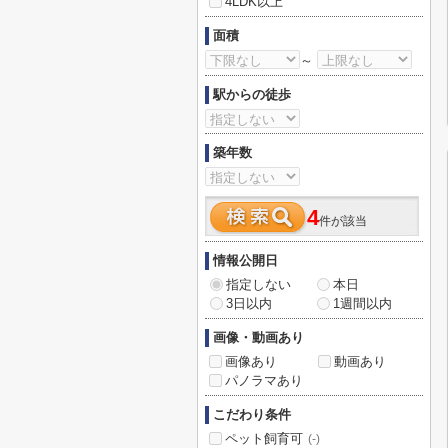
4LDK以上
面積
～
駅からの徒歩
築年数
4
件が該当
情報公開日
指定しない
本日
3日以内
1週間以内
画像・動画あり
画像あり
動画あり
パノラマあり
こだわり条件
ペット飼育可
(-)