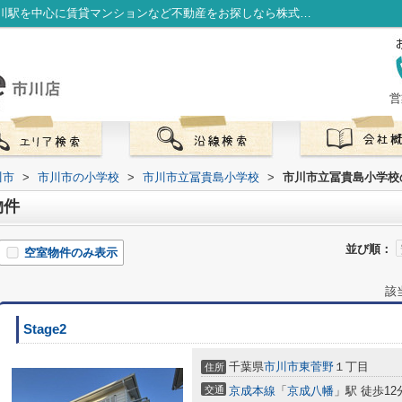
市川市立冨貴島小学校周辺の物件一覧｜市川駅を中心に賃貸マンションなど不動産をお探しなら株式会社LibOneへ
営
川市
>
市川市の小学校
>
市川市立冨貴島小学校
>
市川市立冨貴島小学校
物件
並び順：
空室物件のみ表示
該
Stage2
千葉県
市川市
東菅野
１丁目
住所
交通
京成本線
「
京成八幡
」駅 徒歩12