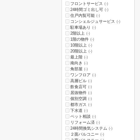
フロントサービス
(-)
24時間ゴミ出し可
(-)
住戸内覧可能
(-)
コンシェルジュサービス
(-)
駐車場あり
(-)
2階以上
(-)
1階の物件
(-)
10階以上
(-)
20階以上
(-)
最上階
(-)
南向き
(-)
角部屋
(-)
ワンフロア
(-)
高層ビル
(-)
飲食店可
(-)
居抜物件
(-)
個別空調
(-)
都市ガス
(-)
下水道
(-)
ペット相談
(-)
リフォーム済
(-)
24時間換気システム
(-)
２面バルコニー
(-)