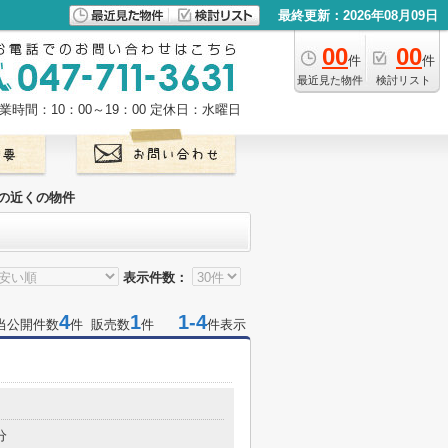
最終更新：2026年08月09日
00
00
件
件
最近見た物件
検討リスト
業時間：10：00～19：00
定休日：水曜日
の近くの物件
表示件数：
4
1
1-4
当公開件数
件 販売数
件
件表示
分