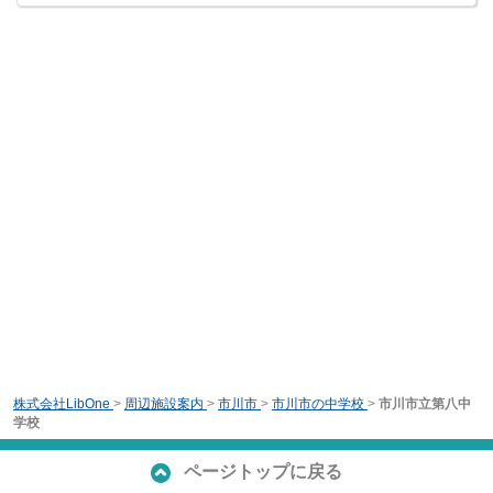
株式会社LibOne
>
周辺施設案内
>
市川市
>
市川市の中学校
>
市川市立第八中
学校
ページトップに戻る