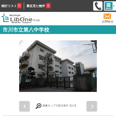
0
0
検討リスト
最近見た物件
お問合せ
市川市立第八中学校
前
次
画像タップで拡大表示【
1
/1】