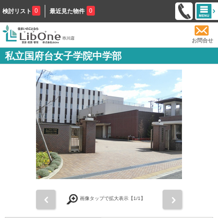
0
0
検討リスト
最近見た物件
お問合せ
私立国府台女子学院中学部
前
次
画像タップで拡大表示【
1
/1】