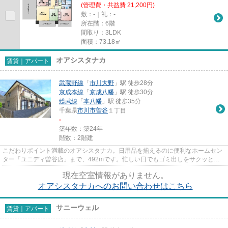
(管理費・共益費 21,200円)
敷：-｜礼：-
所在階：6階
間取り：3LDK
面積：73.18㎡
オアシスタナカ
賃貸｜アパート
武蔵野線
「
市川大野
」駅 徒歩28分
京成本線
「
京成八幡
」駅 徒歩30分
総武線
「
本八幡
」駅 徒歩35分
千葉県
市川市
曽谷
１丁目
-
築年数：築24年
階数：2階建
こだわりポイント満載のオアシスタナカ。日用品を揃えるのに便利なホームセン
ター「ユニディ曽谷店」まで、492mです。忙しい日でもゴミ出しをサクッと終
えられるように、敷地内にゴミ...
現在空室情報がありません。
オアシスタナカへのお問い合わせはこちら
サニーウェル
賃貸｜アパート