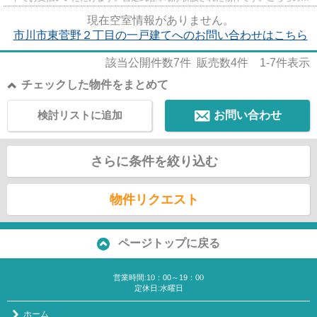
件は周辺に駅が2つあるので電...
現在空室情報がありません。
市川市東菅野２丁目の一戸建てへのお問い合わせはこちら
該当公開件数
7
件 販売数
4
件
1-7
件表示
チェックした物件をまとめて
検討リストに追加
お問い合わせ
さらに条件を絞り込む
物件リクエスト
ページトップに戻る
営業時間:10：00～19：00
定休日:水曜日
ホーム