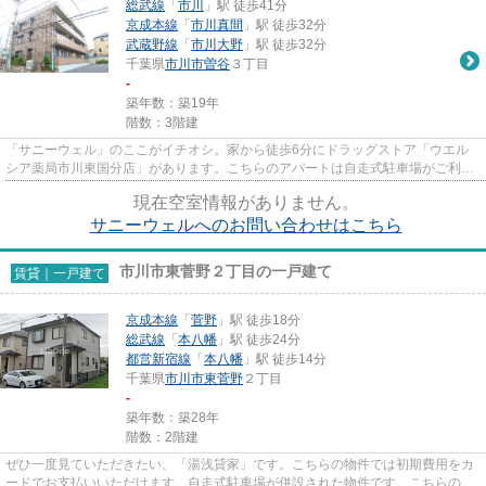
総武線
「
市川
」駅 徒歩41分
京成本線
「
市川真間
」駅 徒歩32分
武蔵野線
「
市川大野
」駅 徒歩32分
千葉県
市川市
曽谷
３丁目
-
築年数：築19年
階数：3階建
「サニーウェル」のここがイチオシ。家から徒歩6分にドラッグストア「ウエル
シア薬局市川東国分店」があります。こちらのアパートは自走式駐車場がご利用
いただけます。こちらの物件は...
現在空室情報がありません。
サニーウェルへのお問い合わせはこちら
市川市東菅野２丁目の一戸建て
賃貸｜一戸建て
京成本線
「
菅野
」駅 徒歩18分
総武線
「
本八幡
」駅 徒歩24分
都営新宿線
「
本八幡
」駅 徒歩14分
千葉県
市川市
東菅野
２丁目
-
築年数：築28年
階数：2階建
ぜひ一度見ていただきたい、「湯浅貸家」です。こちらの物件では初期費用をカ
ードでお支払いいただけます。自走式駐車場が併設された物件です。こちらの物