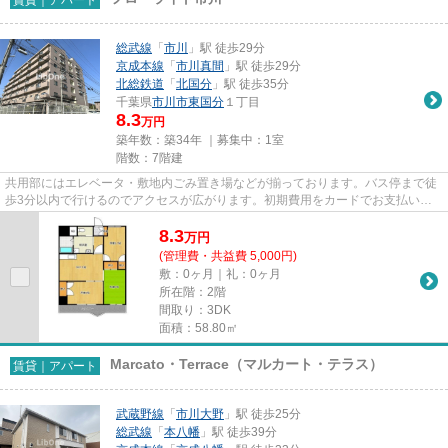
総武線
「
市川
」駅 徒歩29分
京成本線
「
市川真間
」駅 徒歩29分
北総鉄道
「
北国分
」駅 徒歩35分
千葉県
市川市
東国分
１丁目
8.3
万円
築年数：築34年 ｜募集中：
1室
階数：7階建
共用部にはエレベータ・敷地内ごみ置き場などが揃っております。バス停まで徒
歩3分以内で行けるのでアクセスが広がります。初期費用をカードでお支払いい
ただけるので、カードで決済し...
8.3
万
円
(管理費・共益費 5,000円)
敷：0ヶ月｜礼：0ヶ月
所在階：2階
間取り：3DK
面積：58.80㎡
Marcato・Terrace（マルカート・テラス）
賃貸｜アパート
武蔵野線
「
市川大野
」駅 徒歩25分
総武線
「
本八幡
」駅 徒歩39分