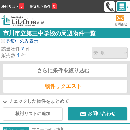
0
0
検討リスト
最近見た物件
お問合せ
市川市立第三中学校の周辺物件一覧
募集中のみ表示
7
該当物件
件
4
販売数
件
さらに条件を絞り込む
物件リクエスト
チェックした物件をまとめて
検討リストに追加
お問い合わせ
フローライト市川
賃貸｜アパート