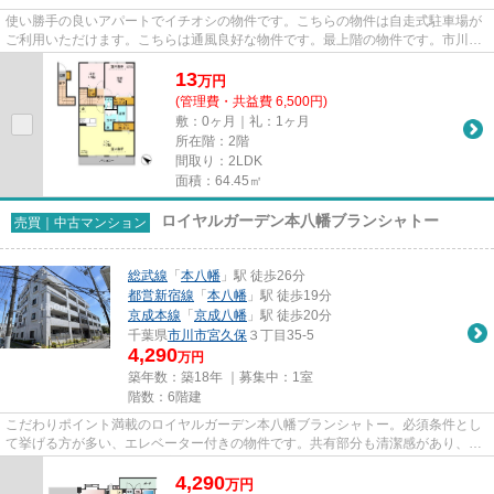
使い勝手の良いアパートでイチオシの物件です。こちらの物件は自走式駐車場が
ご利用いただけます。こちらは通風良好な物件です。最上階の物件です。市川市
エリアにある賃貸情報のこと...
13
万
円
(管理費・共益費 6,500円)
敷：0ヶ月｜礼：1ヶ月
所在階：2階
間取り：2LDK
面積：64.45㎡
ロイヤルガーデン本八幡ブランシャトー
売買｜中古マンション
総武線
「
本八幡
」駅 徒歩26分
都営新宿線
「
本八幡
」駅 徒歩19分
京成本線
「
京成八幡
」駅 徒歩20分
千葉県
市川市
宮久保
３丁目35-5
4,290
万円
築年数：築18年 ｜募集中：
1室
階数：6階建
こだわりポイント満載のロイヤルガーデン本八幡ブランシャトー。必須条件とし
て挙げる方が多い、エレベーター付きの物件です。共有部分も清潔感があり、綺
麗な中古マンションです。市...
4,290
万
円