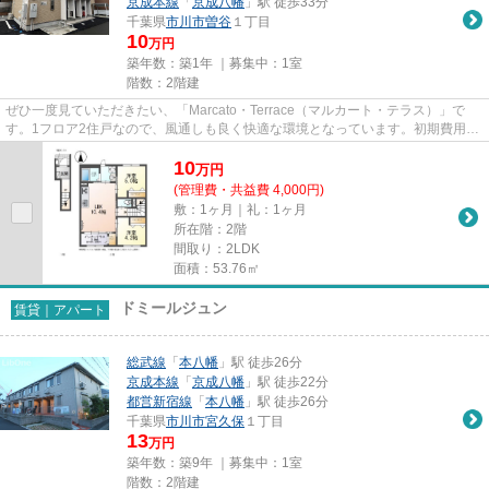
京成本線
「
京成八幡
」駅 徒歩33分
千葉県
市川市
曽谷
１丁目
10
万円
築年数：築1年 ｜募集中：
1室
階数：2階建
ぜひ一度見ていただきたい、「Marcato・Terrace（マルカート・テラス）」で
す。1フロア2住戸なので、風通しも良く快適な環境となっています。初期費用を
カードでお支払いいただけるの...
10
万
円
(管理費・共益費 4,000円)
敷：1ヶ月｜礼：1ヶ月
所在階：2階
間取り：2LDK
面積：53.76㎡
ドミールジュン
賃貸｜アパート
総武線
「
本八幡
」駅 徒歩26分
京成本線
「
京成八幡
」駅 徒歩22分
都営新宿線
「
本八幡
」駅 徒歩26分
千葉県
市川市
宮久保
１丁目
13
万円
築年数：築9年 ｜募集中：
1室
階数：2階建