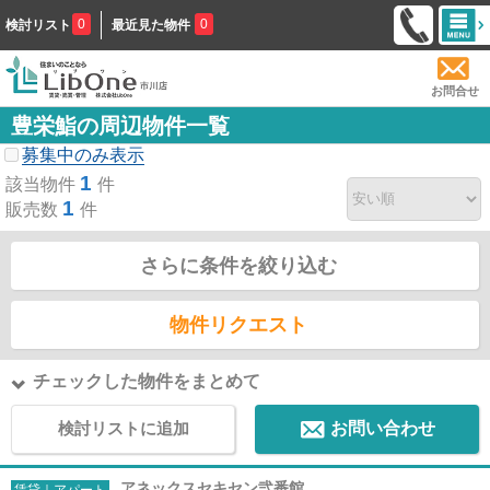
0
0
検討リスト
最近見た物件
お問合せ
豊栄鮨の周辺物件一覧
募集中のみ表示
1
該当物件
件
1
販売数
件
さらに条件を絞り込む
物件リクエスト
チェックした物件をまとめて
検討リストに追加
お問い合わせ
アネックスセキセン弐番館
賃貸｜アパート