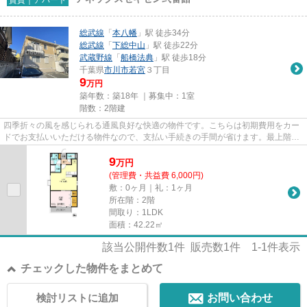
総武線
「
本八幡
」駅 徒歩34分
総武線
「
下総中山
」駅 徒歩22分
武蔵野線
「
船橋法典
」駅 徒歩18分
千葉県
市川市
若宮
３丁目
9
万円
築年数：築18年 ｜募集中：
1室
階数：2階建
四季折々の風を感じられる通風良好な快適の物件です。こちらは初期費用をカー
ドでお支払いいただける物件なので、支払い手続きの手間が省けます。最上階の
物件です。車をお持ちの方に...
9
万
円
(管理費・共益費 6,000円)
敷：0ヶ月｜礼：1ヶ月
所在階：2階
間取り：1LDK
面積：42.22㎡
該当公開件数
1
件 販売数
1
件
1-1
件表示
チェックした物件をまとめて
検討リストに追加
お問い合わせ