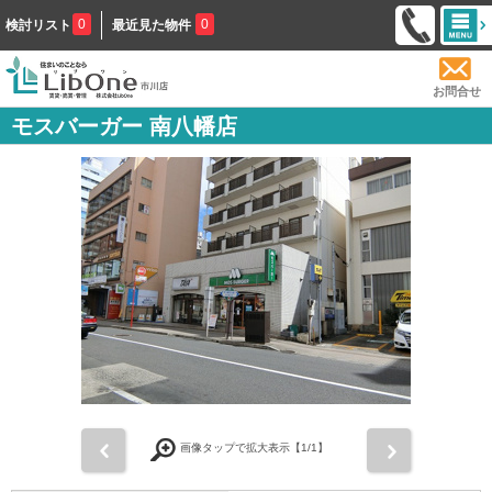
0
0
検討リスト
最近見た物件
お問合せ
モスバーガー 南八幡店
前
次
画像タップで拡大表示【
1
/1】