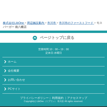
株式会社LibOne
>
周辺施設案内
>
市川市
>
市川市のファーストフード
>
モス
バーガー 南八幡店
ページトップに戻る
営業時間:10：00～19：00
定休日:水曜日
ホーム
会社概要
お問い合わせ
PCサイト
プライバシーポリシー
利用規約
｜アクセスマップ
｜
Copyright(c) LibOne（リブワン） 市川店 All rights reserved.