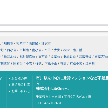
区
/
船橋市
/
松戸市
/
葛飾区
/
浦安市
菅野
/
西小岩
/
市川南
/
南小岩
/
平田
/
大洲
/
福栄
/
南八幡
線
/
総武本線
/
都営新宿線
/
東西線
/
京葉線
/
北総鉄道
/
武蔵野線
/
東葉高速
市川真間
/
国府台
/
小岩
/
行徳
/
下総中山
/
菅野
/
京成小岩
/
江戸川
市川駅を中心に賃貸マンションなど不動
内）
お客様の声
ら
周辺施設検索
株式会社LibOneへ
お問い合わせ
千葉県市川市市川１丁目9-7 ISビル１階
TEL:047-711-3631