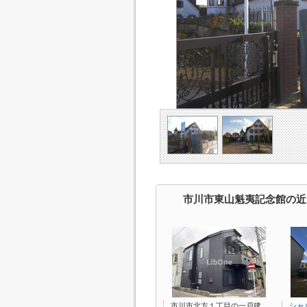
市川市東山魁夷記念館の近
市川市北方１丁目の一戸建
シャ