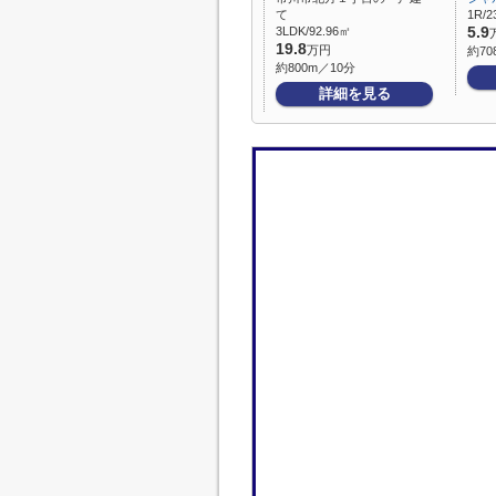
て
1R/2
3LDK/92.96㎡
5.9
19.8
万円
約70
約800m／10分
詳細を見る