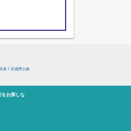
鉄道
/
京成押上線
産をお探しな