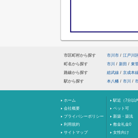
市区町村から探す
市川市
/
江戸川
町名から探す
市川
/
新田
/
東
路線から探す
総武線
/
京成本
駅から探す
本八幡
/
市川
/
ホーム
駅近（7分以
会社概要
ペット可
プライバシーポリシー
新築・築浅
利用規約
敷金礼金0
サイトマップ
女性向け