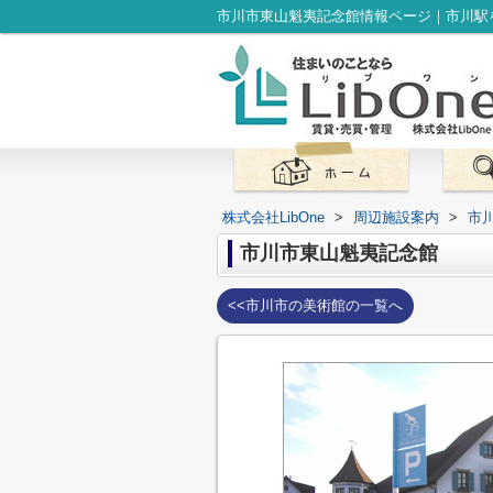
株式会社LibOne
>
周辺施設案内
>
市
市川市東山魁夷記念館
<<市川市の美術館の一覧へ