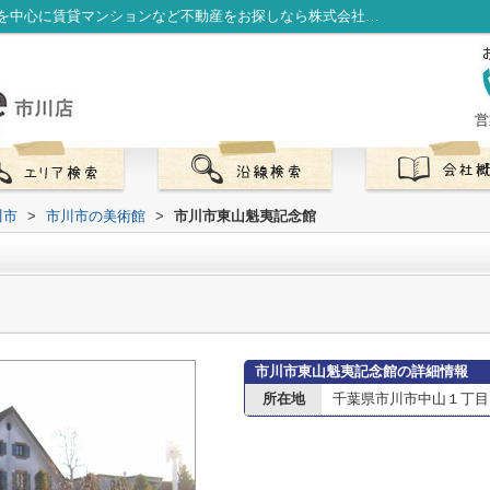
市川市東山魁夷記念館情報ページ｜市川駅を中心に賃貸マンションなど不動産をお探しなら株式会社LibOneへ
営
川市
>
市川市の美術館
>
市川市東山魁夷記念館
市川市東山魁夷記念館の詳細情報
所在地
千葉県市川市中山１丁目1