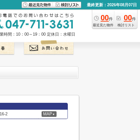
最終更新：2026年08月07日
00
00
件
件
最近見た物件
検討リスト
業時間：10：00～19：00
定休日：水曜日
6-2
MAP
▼