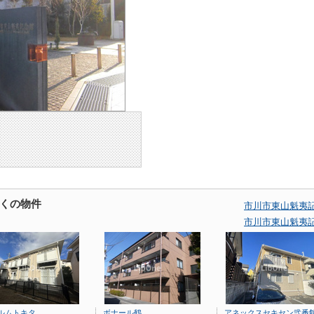
くの物件
市川市東山魁夷
市川市東山魁夷
ルムトキタ
ボナール鶴
アネックスセキセン弐番