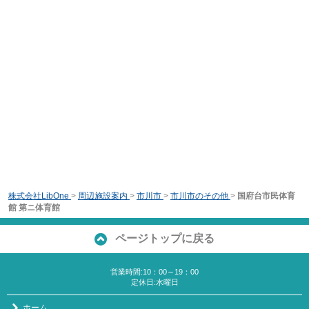
株式会社LibOne
>
周辺施設案内
>
市川市
>
市川市のその他
>
国府台市民体育
館 第ニ体育館
ページトップに戻る
営業時間:10：00～19：00
定休日:水曜日
ホーム