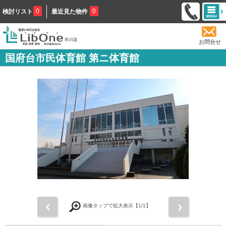
0
0
検討リスト
最近見た物件
お問合せ
国府台市民体育館 第ニ体育館
前
次
画像タップで拡大表示【
1
/1】