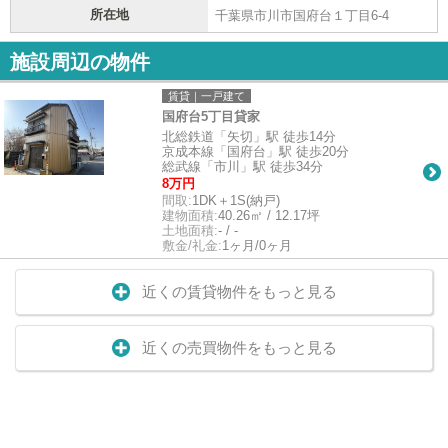
所在地
千葉県市川市国府台１丁目6-4
施設周辺の物件
賃貸｜一戸建て
国府台5丁目貸家
北総鉄道「矢切」駅 徒歩14分
京成本線「国府台」駅 徒歩20分
総武線「市川」駅 徒歩34分
8万円
間取:
1DK＋1S(納戸)
建物面積:
40.26㎡ / 12.17坪
土地面積:
- / -
敷金/礼金:
1ヶ月/0ヶ月
近くの賃貸物件をもっと見る
近くの売買物件をもっと見る