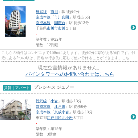
総武線
「
市川
」駅 徒歩2分
京成本線
「
市川真間
」駅 徒歩5分
京成本線
「
国府台
」駅 徒歩13分
千葉県
市川市
市川
１丁目
-
築年数：築22年
階数：12階建
こちらの物件はコンビニまで159mにあります。徒歩2分に駅がある物件です。付
近にある2つの駅は、用途や行き先に応じて使い分けることができます。こちら
はマンションタイプになります...
現在空室情報がありません。
パインタワーへのお問い合わせはこちら
プレシャス ジュノー
賃貸｜アパート
総武線
「
小岩
」駅 徒歩13分
京成本線
「
江戸川
」駅 徒歩6分
京成本線
「
京成小岩
」駅 徒歩13分
東京都
江戸川区
北小岩
３丁目
-
築年数：築15年
階数：3階建