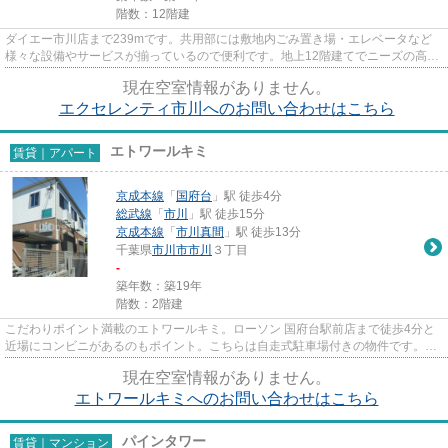
階数：12階建
ダイエー市川店まで239mです。共用部には敷地内ごみ置き場・エレベータなど
様々な設備やサービスが揃っているので便利です。地上12階建てでニーズの高い
物件です。こちらの物件はマン...
現在空室情報がありません。
エクセレンティ市川へのお問い合わせはこちら
エトワールキミ
賃貸｜アパート
京成本線
「
国府台
」駅 徒歩4分
総武線
「
市川
」駅 徒歩15分
京成本線
「
市川真間
」駅 徒歩13分
千葉県
市川市
市川
３丁目
-
築年数：築19年
階数：2階建
こだわりポイント満載のエトワールキミ。ローソン 国府台駅前店まで徒歩4分と
近場にコンビニがあるのもポイント。こちらは自走式駐車場付きの物件です。敷
地内にゴミ置き場があるので...
現在空室情報がありません。
エトワールキミへのお問い合わせはこちら
パインタワー
賃貸｜マンション