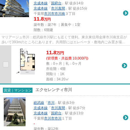
京成本線
「
国府台
」駅 徒歩14分
京成本線
「
市川真間
」駅 徒歩15分
千葉県
市川市
市川南
３丁目
11.8
万円
築年数：築7年 ｜募集中：
1室
階数：6階建
マリアージュ市川：総武線市川駅にも近くて便利。東京東信用金庫市川南支店が
歩いて393mのところにあります。共用部にはエレベータ・敷地内ごみ置き場な
どが揃っております。マンショ...
11.8
万
円
(管理費・共益費 10,000円)
敷：0ヶ月｜礼：0ヶ月
所在階：4階
間取り：1K
面積：34.20㎡
エクセレンティ市川
賃貸｜マンション
総武線
「
市川
」駅 徒歩3分
京成本線
「
市川真間
」駅 徒歩7分
京成本線
「
国府台
」駅 徒歩13分
千葉県
市川市
市川
１丁目
-
築年数：築12年