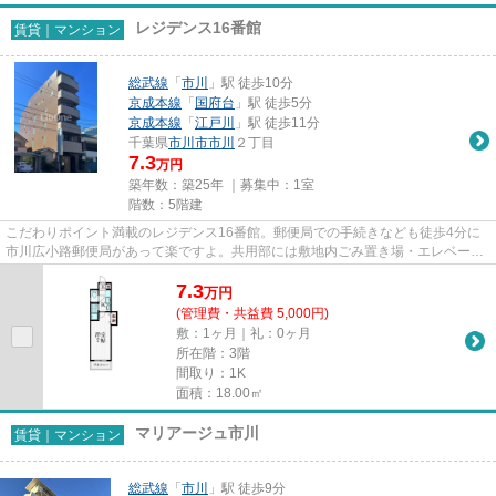
レジデンス16番館
賃貸｜マンション
総武線
「
市川
」駅 徒歩10分
京成本線
「
国府台
」駅 徒歩5分
京成本線
「
江戸川
」駅 徒歩11分
千葉県
市川市
市川
２丁目
7.3
万円
築年数：築25年 ｜募集中：
1室
階数：5階建
こだわりポイント満載のレジデンス16番館。郵便局での手続きなども徒歩4分に
市川広小路郵便局があって楽ですよ。共用部には敷地内ごみ置き場・エレベータ
など様々な設備やサービスが揃...
7.3
万
円
(管理費・共益費 5,000円)
敷：1ヶ月｜礼：0ヶ月
所在階：3階
間取り：1K
面積：18.00㎡
マリアージュ市川
賃貸｜マンション
総武線
「
市川
」駅 徒歩9分