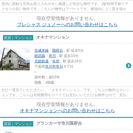
室内に新鮮な空気を取り入れやすい風通しが良好な物件です。2駅利用可能でア
クセスの良い物件です。こちらの物件はアパートです。敷地内にゴミ置き場があ
るのでわざわざゴミを捨てに行...
現在空室情報がありません。
プレシャス ジュノーへのお問い合わせはこちら
オキナマンション
賃貸｜マンション
京成本線
「
国府台
」駅 徒歩5分
総武線
「
市川
」駅 徒歩15分
北総鉄道
「
矢切
」駅 徒歩29分
千葉県
市川市
市川
４丁目
-
築年数：築53年
階数：3階建
ぜひ一度見ていただきたい、「オキナマンション」です。こちらの物件はマンシ
ョンです。こちらは初期費用をカードでお支払いいただける物件なので、支払い
手続きの手間が省けます。様...
現在空室情報がありません。
オキナマンションへのお問い合わせはこちら
グランカーサ市川国府台
賃貸｜マンション