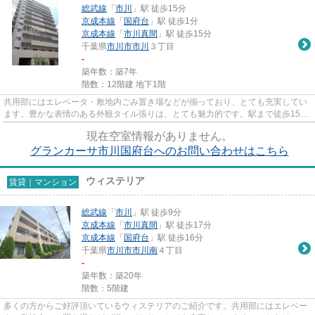
総武線
「
市川
」駅 徒歩15分
京成本線
「
国府台
」駅 徒歩1分
京成本線
「
市川真間
」駅 徒歩15分
千葉県
市川市
市川
３丁目
-
築年数：築7年
階数：12階建 地下1階
共用部にはエレベータ・敷地内ごみ置き場などが揃っており、とても充実してい
ます。豊かな表情のある外観タイル張りは、とても魅力的です。駅まで徒歩15分
に立地する物件です。2018年...
現在空室情報がありません。
グランカーサ市川国府台へのお問い合わせはこちら
ウィステリア
賃貸｜マンション
総武線
「
市川
」駅 徒歩9分
京成本線
「
市川真間
」駅 徒歩17分
京成本線
「
国府台
」駅 徒歩16分
千葉県
市川市
市川南
４丁目
-
築年数：築20年
階数：5階建
多くの方からご好評頂いているウィステリアのご紹介です。共用部にはエレベー