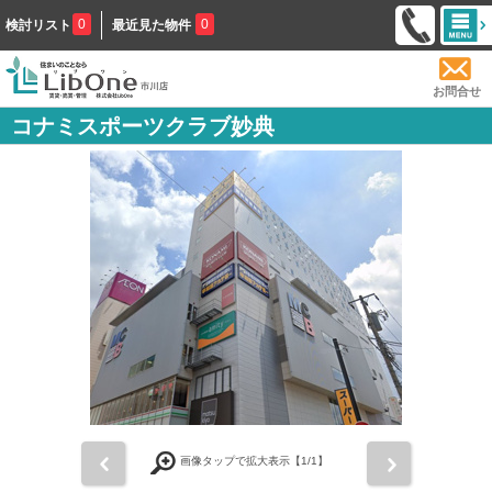
0
0
検討リスト
最近見た物件
お問合せ
コナミスポーツクラブ妙典
前
次
画像タップで拡大表示【
1
/1】