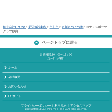
株式会社LibOne
>
周辺施設案内
>
市川市
>
市川市のその他
>
コナミスポーツ
クラブ妙典
ページトップに戻る
営業時間:10：00～19：00
定休日:水曜日
ホーム
会社概要
お問い合わせ
PCサイト
プライバシーポリシー
利用規約
｜アクセスマップ
｜
Copyright(c) LibOne（リブワン） 市川店 All rights reserved.