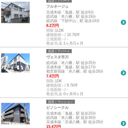
賃貸｜アパート
フルネージュ
京成本線「鬼越」駅 徒歩6分
総武線「本八幡」駅 徒歩19分
総武線「下総中山」駅 徒歩14分
8.2万円
間取:
1LDK
建物面積:
- / 10.76坪
土地面積:
- / -
敷金/礼金:
1ヶ月/1ヶ月
賃貸｜アパート
ヴェスタ市川
総武線「本八幡」駅 徒歩25分
京成本線「鬼越」駅 徒歩17分
都営新宿線「本八幡」駅 徒歩28分
7.8万円
間取:
1DK
建物面積:
- / 8.76坪
土地面積:
- / -
敷金/礼金:
0ヶ月/0ヶ月
賃貸｜マンション
ピノシークル
京成本線「鬼越」駅 徒歩25分
総武線「本八幡」駅 徒歩30分
京成本線「京成八幡」駅 徒歩28分
15.4万円