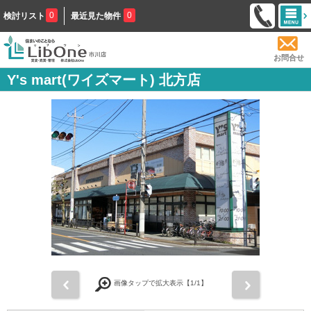
0
0
検討リスト
最近見た物件
お問合せ
Y's mart(ワイズマート) 北方店
前
次
画像タップで拡大表示【
1
/1】