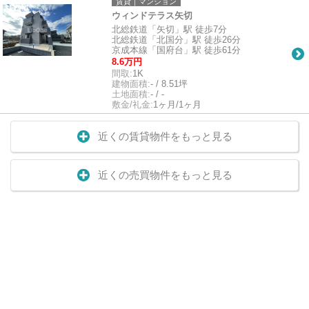
賃貸｜マンション
ウィンドテラス矢切
北総鉄道「矢切」駅 徒歩7分
北総鉄道「北国分」駅 徒歩26分
京成本線「国府台」駅 徒歩61分
8.6万円
間取:
1K
建物面積:
- / 8.51坪
土地面積:
- / -
敷金/礼金:
1ヶ月/1ヶ月
近くの賃貸物件をもっと見る
近くの売買物件をもっと見る