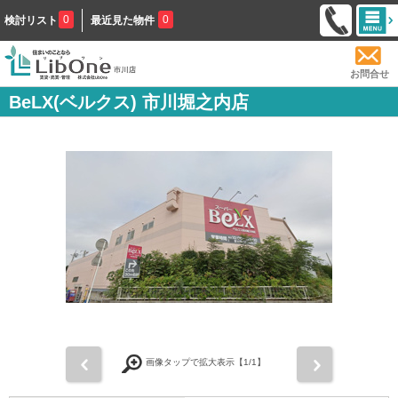
0
0
検討リスト
最近見た物件
お問合せ
BeLX(ベルクス) 市川堀之内店
前
次
画像タップで拡大表示【
1
/1】