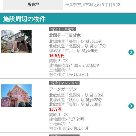
所在地
千葉県市川市堀之内３丁目6-13
施設周辺の物件
賃貸｜一戸建て
北国分一丁目貸家
北総鉄道「矢切」駅 徒歩11分
北総鉄道「北国分」駅 徒歩17分
総武線「市川」駅 徒歩49分
16.9万円
間取:
3LDK
建物面積:
124.00㎡ / 37.50坪
土地面積:
- / -
敷金/礼金:
0ヶ月/0ヶ月
賃貸｜マンション
アークガーデン
北総鉄道「北国分」駅 徒歩3分
北総鉄道「秋山」駅 徒歩22分
北総鉄道「矢切」駅 徒歩30分
13万円
間取:
1LDK
建物面積:
- / 17.94坪
土地面積:
- / -
敷金/礼金:
2ヶ月/1ヶ月