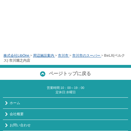
株式会社LibOne
>
周辺施設案内
>
市川市
>
市川市のスーパー
>
BeLX(ベルク
ス) 市川堀之内店
ページトップに戻る
営業時間:10：00～19：00
定休日:水曜日
ホーム
会社概要
お問い合わせ